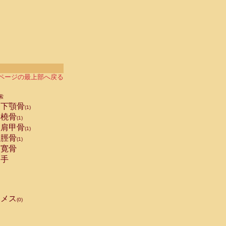
ページの最上部へ戻る
索
下顎骨
(1)
橈骨
(1)
肩甲骨
(1)
脛骨
(1)
寛骨
手
メス
(0)