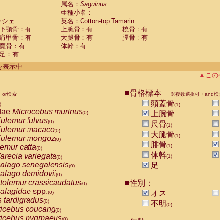
guinus midas
属名：
Saguinus
(0)
亜種小名：
guinus mystax
(0)
ンシェ
英名：Cotton-top Tamarin
uinus nigricollis
(0)
下顎骨：有
上腕骨：有
橈骨：有
guinus oedipus
(1)
肩甲骨：有
大腿骨：有
脛骨：有
uinus weddelli
(0)
寛骨：有
体幹：有
guinus
spp.
(0)
足：有
us trivirgatus
(0)
us albifrons
件を表示中
(0)
us apella
▲この
(0)
bus capucinus
(0)
us nigrivittatus
■骨格標本：
or検索
(0)
※複数選択可・and検
bus
spp.
頭蓋骨
(0)
)
(1)
miri boliviensis
dae
Microcebus murinus
(0)
上腕骨
(0)
miri sciureus
ulemur fulvus
(0)
(0)
尺骨
(1)
uatta caraya
ulemur macaco
(0)
(0)
大腿骨
(1)
uatta fusca
ulemur mongoz
(0)
(0)
腓骨
uatta seniculus
emur catta
(1)
(0)
(0)
uatta
spp.
体幹
arecia variegata
(0)
(1)
(0)
les belzebuth
alago senegalensis
足
(0)
(0)
les geoffroyi
alago demidovii
(0)
(0)
les paniscus
tolemur crassicaudatus
■性別：
(0)
(0)
les
spp.
alagidae
spp.
(0)
オス
(0)
othrix lagothricha
s tardigradus
(0)
(0)
不明
(0)
othrix lagothricha cana
ticebus coucang
(0)
(0)
Cacajao calvus rubicundus
ticebus pygmaeus
(0)
(0)