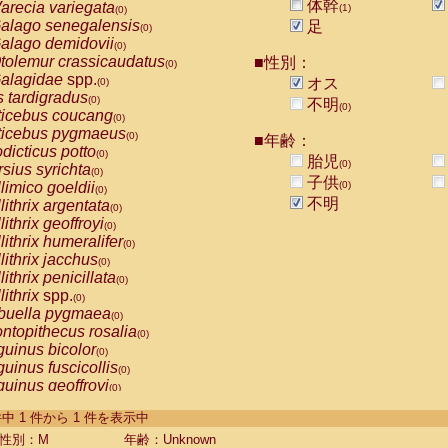
体幹
arecia variegata
(1)
(0)
alago senegalensis
足
(0)
alago demidovii
(0)
tolemur crassicaudatus
■性別：
(0)
alagidae
spp.
オス
(0)
s tardigradus
(0)
不明
(0)
ticebus coucang
(0)
ticebus pygmaeus
(0)
■年齢：
dicticus potto
(0)
胎児
(0)
rsius syrichta
(0)
子供
limico goeldii
(0)
(0)
不明
lithrix argentata
(0)
lithrix geoffroyi
(0)
lithrix humeralifer
(0)
lithrix jacchus
(0)
lithrix penicillata
(0)
lithrix
spp.
(0)
buella pygmaea
(0)
ntopithecus rosalia
(0)
uinus bicolor
(0)
uinus fuscicollis
(0)
uinus geoffroyi
(0)
uinus imperator
(0)
-1 件中 1 件から 1 件を表示中
uinus labiatus
(0)
guinus leucopus
性別：M
年齢：Unknown
(0)