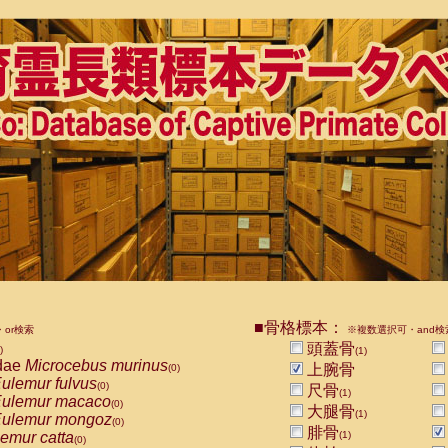
■骨格標本：
or検索
※複数選択可・and検
頭蓋骨
)
(1)
dae
Microcebus murinus
上腕骨
(0)
ulemur fulvus
(0)
尺骨
(1)
ulemur macaco
(0)
大腿骨
(1)
ulemur mongoz
(0)
腓骨
emur catta
(1)
(0)