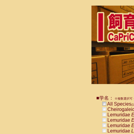
■学名：
※複数選択可・
All Species
(1
Cheirogalei
Lemuridae
E
Lemuridae
E
Lemuridae
E
Lemuridae
L