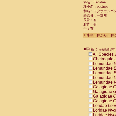
科名：Cebidae
Cebidae
Sa
種小名：
oedipus
Cebidae
Sa
和名：ワタボウシパ
Cebidae
Sag
頭蓋骨：一部無
Cebidae
Sa
尺骨：有
Cebidae
Sag
腓骨：有
Cebidae
Sa
手：有
Cebidae
Aot
Cebidae
Ceb
1 件中 1 件から 1 
Cebidae
Ceb
Cebidae
Ce
■学名：
Cebidae
Ceb
※複数選択可・
Cebidae
Ce
All Species
(1
Cebidae
Sai
Cheirogalei
Cebidae
Sai
Lemuridae
E
Atelidae
Alo
Lemuridae
E
Atelidae
Alo
Lemuridae
E
Atelidae
Alo
Lemuridae
L
Atelidae
Alo
Lemuridae
V
Atelidae
Ate
Galagidae
G
Atelidae
Ate
Galagidae
G
Atelidae
Ate
Galagidae
O
Atelidae
Ate
Galagidae
G
Atelidae
Lag
Loridae
Lori
Atelidae
Lag
Loridae
Nyc
Pitheciidae
Loridae
Nyc