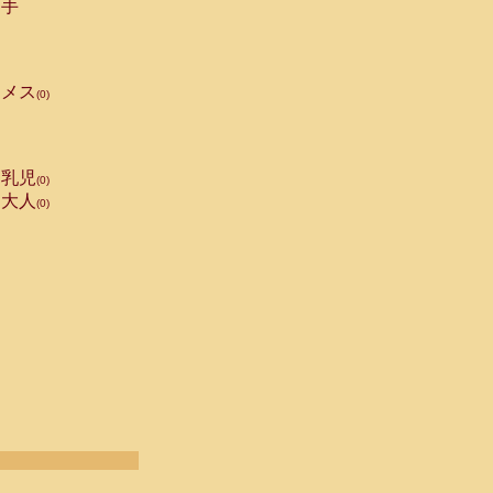
手
メス
(0)
乳児
(0)
大人
(0)