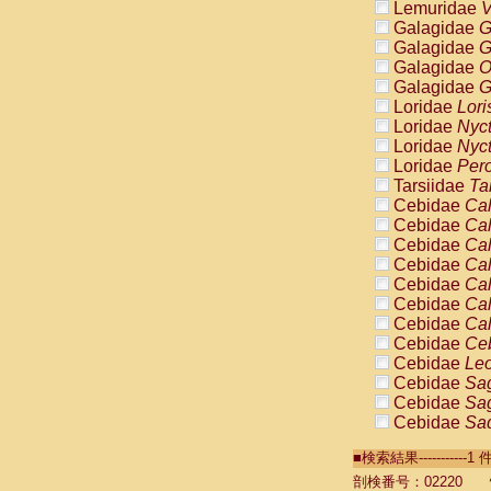
Lemuridae
V
Galagidae
G
Galagidae
G
Galagidae
O
Galagidae
G
Loridae
Lori
Loridae
Nyc
Loridae
Nyc
Loridae
Pero
Tarsiidae
Ta
Cebidae
Cal
Cebidae
Cal
Cebidae
Cal
Cebidae
Cal
Cebidae
Cal
Cebidae
Cal
Cebidae
Cal
Cebidae
Ce
Cebidae
Leo
Cebidae
Sag
Cebidae
Sag
Cebidae
Sag
Cebidae
Sag
■検索結果----------
Cebidae
Sag
Cebidae
Sa
剖検番号：02220