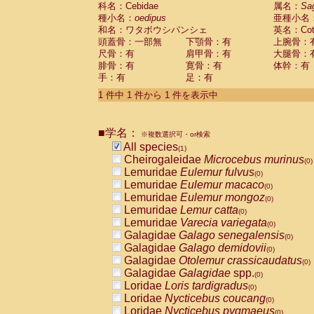
科名：Cebidae
Cebidae
Saguinus midas
属名：
Sa
(0)
種小名：
oedipus
亜種小名
Cebidae
Saguinus mystax
(0)
和名：ワタボウシパンシェ
英名：Cotto
Cebidae
Saguinus nigricollis
(0)
頭蓋骨：一部無
下顎骨：有
上腕骨：
Cebidae
Saguinus oedipus
(1)
尺骨：有
肩甲骨：有
大腿骨：
Cebidae
Saguinus weddelli
(0)
腓骨：有
寛骨：有
体幹：有
Cebidae
Saguinus
spp.
(0)
手：有
足：有
Cebidae
Aotus trivirgatus
(0)
Cebidae
Cebus albifrons
1 件中 1 件から 1 件を表示中
(0)
Cebidae
Cebus apella
(0)
Cebidae
Cebus capucinus
(0)
■学名：
Cebidae
Cebus nigrivittatus
※複数選択可・or検索
(0)
Cebidae
Cebus
spp.
All species
(0)
(1)
Cebidae
Saimiri boliviensis
Cheirogaleidae
Microcebus murinus
(0)
(0)
Cebidae
Saimiri sciureus
Lemuridae
Eulemur fulvus
(0)
(0)
Atelidae
Alouatta caraya
Lemuridae
Eulemur macaco
(0)
(0)
Atelidae
Alouatta fusca
Lemuridae
Eulemur mongoz
(0)
(0)
Atelidae
Alouatta seniculus
Lemuridae
Lemur catta
(0)
(0)
Atelidae
Alouatta
spp.
Lemuridae
Varecia variegata
(0)
(0)
Atelidae
Ateles belzebuth
Galagidae
Galago senegalensis
(0)
(0)
Atelidae
Ateles geoffroyi
Galagidae
Galago demidovii
(0)
(0)
Atelidae
Ateles paniscus
Galagidae
Otolemur crassicaudatus
(0)
(0)
Atelidae
Ateles
spp.
Galagidae
Galagidae
spp.
(0)
(0)
Atelidae
Lagothrix lagothricha
Loridae
Loris tardigradus
(0)
(0)
Atelidae
Lagothrix lagothricha cana
Loridae
Nycticebus coucang
(0)
(0)
Pitheciidae
Cacajao calvus rubicundu
Loridae
Nycticebus pygmaeus
(0)