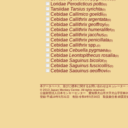
Pitheciidae
Callicebus cupreus
Loridae
Perodicticus potto
(0)
(0)
Pitheciidae
Callicebus donacophilus
Tarsiidae
Tarsius syrichta
(0
(0)
Pitheciidae
Callicebus moloch
Cebidae
Callimico goeldii
(0)
(0)
Pitheciidae
Callicebus torquatus
Cebidae
Callithrix argentata
(0)
(0)
Pitheciidae
Callicebus
spp.
Cebidae
Callithrix geoffroyi
(0)
(0)
Pitheciidae
Chiropotes satanas
Cebidae
Callithrix humeralifer
(0)
(0)
Pitheciidae
Pithecia monachus
Cebidae
Callithrix jacchus
(0)
(0)
Pitheciidae
Pithecia pithecia
Cebidae
Callithrix penicillata
(0)
(0)
Cercopithecidae
Cercocebus agilis
Cebidae
Callithrix
spp.
(0)
(0)
Cercopithecidae
Cercocebus galeritus
Cebidae
Cebuella pygmaea
(0)
Cercopithecidae
Cercocebus torquatu
Cebidae
Leontopithecus rosalia
(0)
Cercopithecidae
Cercocebus torquatus
Cebidae
Saguinus bicolor
(0)
Cercopithecidae
Cercocebus torquatu
Cebidae
Saguinus fuscicollis
(0)
Cercopithecidae
Cercocebus
hybrid
Cebidae
Saguinus geoffroyi
(0)
(0)
Cercopithecidae
Cercocebus
spp.
Cebidae
Saguinus imperator
(0)
(0)
Cercopithecidae
Lophocebus albigen
Cebidae
Saguinus labiatus
(0)
Cercopithecidae
Papio anubis
Cebidae
Saguinus leucopus
本データベース、並びに標本に関するお問い合わせはキュレーター・新宅勇太までお願い
(0)
(0)
© 2013 Japan Monkey Centre. All rights reserved.
Cercopithecidae
Papio cynocephalus
Cebidae
Saguinus midas
(
(0)
公益財団法人日本モンキーセンター 愛知県犬山市大字犬山字官林26番
Cercopithecidae
Papio hamadryas
Cebidae
Saguinus mystax
(0)
登録:平成19年5月31日 有効:令和4年5月30日 取扱責任者:綿貫宏
(0)
Cercopithecidae
Papio papio
Cebidae
Saguinus nigricollis
(0)
(0)
Cercopithecidae
Papio
spp.
Cebidae
Saguinus oedipus
(0)
(1)
Cercopithecidae
Mandrillus leucopha
Cebidae
Saguinus weddelli
(0)
Cercopithecidae
Mandrillus sphinx
Cebidae
Saguinus
spp.
(0)
(0)
Cercopithecidae
Theropithecus gelad
Cebidae
Aotus trivirgatus
(0)
Cercopithecidae
Macaca arctoides
Cebidae
Cebus albifrons
(0)
(0)