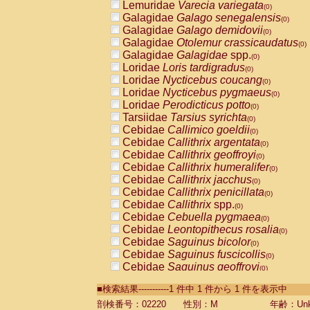
Lemuridae
Varecia variegata
(0)
Galagidae
Galago senegalensis
(0)
Galagidae
Galago demidovii
(0)
Galagidae
Otolemur crassicaudatus
(0)
Galagidae
Galagidae
spp.
(0)
Loridae
Loris tardigradus
(0)
Loridae
Nycticebus coucang
(0)
Loridae
Nycticebus pygmaeus
(0)
Loridae
Perodicticus potto
(0)
Tarsiidae
Tarsius syrichta
(0)
Cebidae
Callimico goeldii
(0)
Cebidae
Callithrix argentata
(0)
Cebidae
Callithrix geoffroyi
(0)
Cebidae
Callithrix humeralifer
(0)
Cebidae
Callithrix jacchus
(0)
Cebidae
Callithrix penicillata
(0)
Cebidae
Callithrix
spp.
(0)
Cebidae
Cebuella pygmaea
(0)
Cebidae
Leontopithecus rosalia
(0)
Cebidae
Saguinus bicolor
(0)
Cebidae
Saguinus fuscicollis
(0)
Cebidae
Saguinus geoffroyi
(0)
Cebidae
Saguinus imperator
(0)
■検索結果-----------1 件中 1 件から 1 件を表示中
Cebidae
Saguinus labiatus
(0)
Cebidae
Saguinus leucopus
剖検番号：02220
性別：M
年齢：Unk
(0)