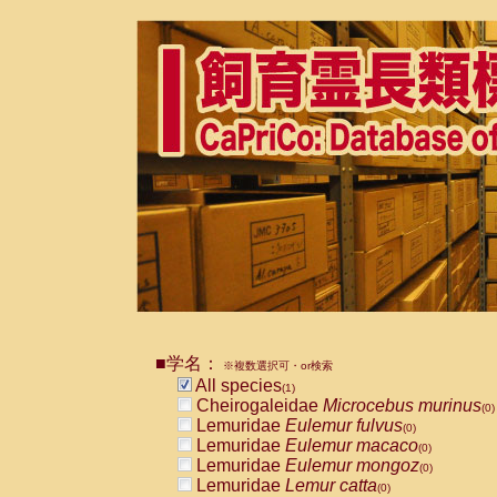
■学名：
※複数選択可・or検索
All species
(1)
Cheirogaleidae
Microcebus murinus
(0)
Lemuridae
Eulemur fulvus
(0)
Lemuridae
Eulemur macaco
(0)
Lemuridae
Eulemur mongoz
(0)
Lemuridae
Lemur catta
(0)