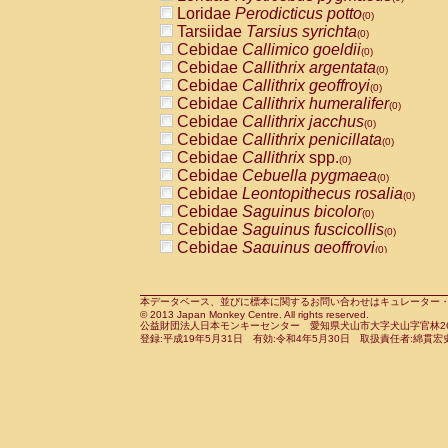
Pitheciidae
Callicebus cupreus
Loridae
Perodicticus potto
(0)
(0)
Pitheciidae
Callicebus donacophilus
Tarsiidae
Tarsius syrichta
(0
(0)
Pitheciidae
Callicebus moloch
Cebidae
Callimico goeldii
(0)
(0)
Pitheciidae
Callicebus torquatus
Cebidae
Callithrix argentata
(0)
(0)
Pitheciidae
Callicebus
spp.
Cebidae
Callithrix geoffroyi
(0)
(0)
Pitheciidae
Chiropotes satanas
Cebidae
Callithrix humeralifer
(0)
(0)
Pitheciidae
Pithecia monachus
Cebidae
Callithrix jacchus
(0)
(0)
Pitheciidae
Pithecia pithecia
Cebidae
Callithrix penicillata
(0)
(0)
Cercopithecidae
Cercocebus agilis
Cebidae
Callithrix
spp.
(0)
(0)
Cercopithecidae
Cercocebus galeritus
Cebidae
Cebuella pygmaea
(0)
Cercopithecidae
Cercocebus torquatu
Cebidae
Leontopithecus rosalia
(0)
Cercopithecidae
Cercocebus torquatus
Cebidae
Saguinus bicolor
(0)
Cercopithecidae
Cercocebus torquatu
Cebidae
Saguinus fuscicollis
(0)
Cercopithecidae
Cercocebus
hybrid
Cebidae
Saguinus geoffroyi
(0)
(0)
Cercopithecidae
Cercocebus
spp.
Cebidae
Saguinus imperator
(0)
(0)
Cercopithecidae
Lophocebus albigen
Cebidae
Saguinus labiatus
(0)
Cercopithecidae
Papio anubis
Cebidae
Saguinus leucopus
本データベース、並びに標本に関するお問い合わせはキュレーター・新宅勇太までお願い
(0)
(0)
© 2013 Japan Monkey Centre. All rights reserved.
Cercopithecidae
Papio cynocephalus
Cebidae
Saguinus midas
(
(0)
公益財団法人日本モンキーセンター 愛知県犬山市大字犬山字官林26番
Cercopithecidae
Papio hamadryas
Cebidae
Saguinus mystax
(0)
登録:平成19年5月31日 有効:令和4年5月30日 取扱責任者:綿貫宏
(0)
Cercopithecidae
Papio papio
Cebidae
Saguinus nigricollis
(0)
(0)
Cercopithecidae
Papio
spp.
Cebidae
Saguinus oedipus
(0)
(1)
Cercopithecidae
Mandrillus leucopha
Cebidae
Saguinus weddelli
(0)
Cercopithecidae
Mandrillus sphinx
Cebidae
Saguinus
spp.
(0)
(0)
Cercopithecidae
Theropithecus gelad
Cebidae
Aotus trivirgatus
(0)
Cercopithecidae
Macaca arctoides
Cebidae
Cebus albifrons
(0)
(0)