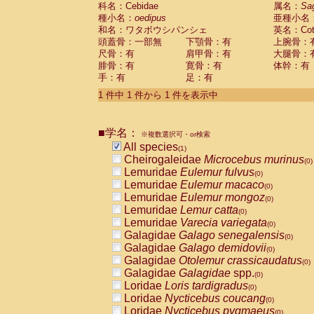
科名：Cebidae
Cebidae
Saguinus midas
属名：
Sa
(0)
種小名：
oedipus
亜種小名
Cebidae
Saguinus mystax
(0)
和名：ワタボウシパンシェ
英名：Cotto
Cebidae
Saguinus nigricollis
(0)
頭蓋骨：一部無
下顎骨：有
上腕骨：
Cebidae
Saguinus oedipus
(1)
尺骨：有
肩甲骨：有
大腿骨：
Cebidae
Saguinus weddelli
(0)
腓骨：有
寛骨：有
体幹：有
Cebidae
Saguinus
spp.
(0)
手：有
足：有
Cebidae
Aotus trivirgatus
(0)
Cebidae
Cebus albifrons
1 件中 1 件から 1 件を表示中
(0)
Cebidae
Cebus apella
(0)
Cebidae
Cebus capucinus
(0)
■学名：
Cebidae
Cebus nigrivittatus
※複数選択可・or検索
(0)
Cebidae
Cebus
spp.
All species
(0)
(1)
Cebidae
Saimiri boliviensis
Cheirogaleidae
Microcebus murinus
(0)
(0)
Cebidae
Saimiri sciureus
Lemuridae
Eulemur fulvus
(0)
(0)
Atelidae
Alouatta caraya
Lemuridae
Eulemur macaco
(0)
(0)
Atelidae
Alouatta fusca
Lemuridae
Eulemur mongoz
(0)
(0)
Atelidae
Alouatta seniculus
Lemuridae
Lemur catta
(0)
(0)
Atelidae
Alouatta
spp.
Lemuridae
Varecia variegata
(0)
(0)
Atelidae
Ateles belzebuth
Galagidae
Galago senegalensis
(0)
(0)
Atelidae
Ateles geoffroyi
Galagidae
Galago demidovii
(0)
(0)
Atelidae
Ateles paniscus
Galagidae
Otolemur crassicaudatus
(0)
(0)
Atelidae
Ateles
spp.
Galagidae
Galagidae
spp.
(0)
(0)
Atelidae
Lagothrix lagothricha
Loridae
Loris tardigradus
(0)
(0)
Atelidae
Lagothrix lagothricha cana
Loridae
Nycticebus coucang
(0)
(0)
Pitheciidae
Cacajao calvus rubicundu
Loridae
Nycticebus pygmaeus
(0)