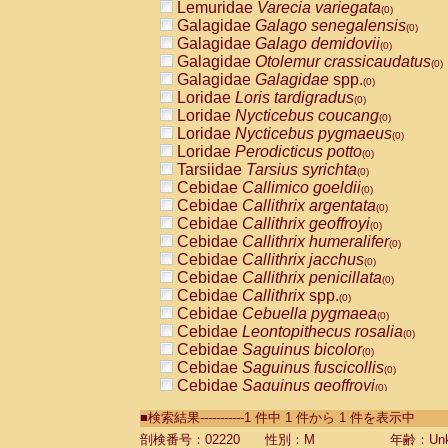
Lemuridae
Varecia variegata
(0)
Galagidae
Galago senegalensis
(0)
Galagidae
Galago demidovii
(0)
Galagidae
Otolemur crassicaudatus
(0)
Galagidae
Galagidae
spp.
(0)
Loridae
Loris tardigradus
(0)
Loridae
Nycticebus coucang
(0)
Loridae
Nycticebus pygmaeus
(0)
Loridae
Perodicticus potto
(0)
Tarsiidae
Tarsius syrichta
(0)
Cebidae
Callimico goeldii
(0)
Cebidae
Callithrix argentata
(0)
Cebidae
Callithrix geoffroyi
(0)
Cebidae
Callithrix humeralifer
(0)
Cebidae
Callithrix jacchus
(0)
Cebidae
Callithrix penicillata
(0)
Cebidae
Callithrix
spp.
(0)
Cebidae
Cebuella pygmaea
(0)
Cebidae
Leontopithecus rosalia
(0)
Cebidae
Saguinus bicolor
(0)
Cebidae
Saguinus fuscicollis
(0)
Cebidae
Saguinus geoffroyi
(0)
Cebidae
Saguinus imperator
(0)
■検索結果-----------1 件中 1 件から 1 件を表示中
Cebidae
Saguinus labiatus
(0)
Cebidae
Saguinus leucopus
剖検番号：02220
性別：M
年齢：Unk
(0)