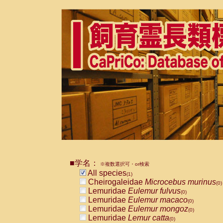
■学名：
※複数選択可・or検索
All species
(1)
Cheirogaleidae
Microcebus murinus
(0)
Lemuridae
Eulemur fulvus
(0)
Lemuridae
Eulemur macaco
(0)
Lemuridae
Eulemur mongoz
(0)
Lemuridae
Lemur catta
(0)