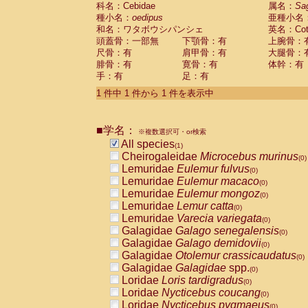
科名：Cebidae
Cebidae
Saguinus midas
属名：
Sa
(0)
種小名：
oedipus
亜種小名
Cebidae
Saguinus mystax
(0)
和名：ワタボウシパンシェ
英名：Cotto
Cebidae
Saguinus nigricollis
(0)
頭蓋骨：一部無
下顎骨：有
上腕骨：
Cebidae
Saguinus oedipus
(1)
尺骨：有
肩甲骨：有
大腿骨：
Cebidae
Saguinus weddelli
(0)
腓骨：有
寛骨：有
体幹：有
Cebidae
Saguinus
spp.
(0)
手：有
足：有
Cebidae
Aotus trivirgatus
(0)
Cebidae
Cebus albifrons
1 件中 1 件から 1 件を表示中
(0)
Cebidae
Cebus apella
(0)
Cebidae
Cebus capucinus
(0)
■学名：
Cebidae
Cebus nigrivittatus
※複数選択可・or検索
(0)
Cebidae
Cebus
spp.
All species
(0)
(1)
Cebidae
Saimiri boliviensis
Cheirogaleidae
Microcebus murinus
(0)
(0)
Cebidae
Saimiri sciureus
Lemuridae
Eulemur fulvus
(0)
(0)
Atelidae
Alouatta caraya
Lemuridae
Eulemur macaco
(0)
(0)
Atelidae
Alouatta fusca
Lemuridae
Eulemur mongoz
(0)
(0)
Atelidae
Alouatta seniculus
Lemuridae
Lemur catta
(0)
(0)
Atelidae
Alouatta
spp.
Lemuridae
Varecia variegata
(0)
(0)
Atelidae
Ateles belzebuth
Galagidae
Galago senegalensis
(0)
(0)
Atelidae
Ateles geoffroyi
Galagidae
Galago demidovii
(0)
(0)
Atelidae
Ateles paniscus
Galagidae
Otolemur crassicaudatus
(0)
(0)
Atelidae
Ateles
spp.
Galagidae
Galagidae
spp.
(0)
(0)
Atelidae
Lagothrix lagothricha
Loridae
Loris tardigradus
(0)
(0)
Atelidae
Lagothrix lagothricha cana
Loridae
Nycticebus coucang
(0)
(0)
Pitheciidae
Cacajao calvus rubicundu
Loridae
Nycticebus pygmaeus
(0)