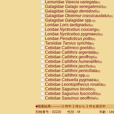
Lemuridae
Varecia variegata
(0)
Galagidae
Galago senegalensis
(0)
Galagidae
Galago demidovii
(0)
Galagidae
Otolemur crassicaudatus
(0)
Galagidae
Galagidae
spp.
(0)
Loridae
Loris tardigradus
(0)
Loridae
Nycticebus coucang
(0)
Loridae
Nycticebus pygmaeus
(0)
Loridae
Perodicticus potto
(0)
Tarsiidae
Tarsius syrichta
(0)
Cebidae
Callimico goeldii
(0)
Cebidae
Callithrix argentata
(0)
Cebidae
Callithrix geoffroyi
(0)
Cebidae
Callithrix humeralifer
(0)
Cebidae
Callithrix jacchus
(0)
Cebidae
Callithrix penicillata
(0)
Cebidae
Callithrix
spp.
(0)
Cebidae
Cebuella pygmaea
(0)
Cebidae
Leontopithecus rosalia
(0)
Cebidae
Saguinus bicolor
(0)
Cebidae
Saguinus fuscicollis
(0)
Cebidae
Saguinus geoffroyi
(0)
Cebidae
Saguinus imperator
(0)
■検索結果-----------1 件中 1 件から 1 件を表示中
Cebidae
Saguinus labiatus
(0)
Cebidae
Saguinus leucopus
剖検番号：02220
性別：M
年齢：Unk
(0)