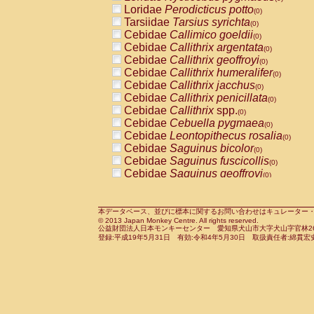
Pitheciidae
Callicebus cupreus
Loridae
Perodicticus potto
(0)
(0)
Pitheciidae
Callicebus donacophilus
Tarsiidae
Tarsius syrichta
(0
(0)
Pitheciidae
Callicebus moloch
Cebidae
Callimico goeldii
(0)
(0)
Pitheciidae
Callicebus torquatus
Cebidae
Callithrix argentata
(0)
(0)
Pitheciidae
Callicebus
spp.
Cebidae
Callithrix geoffroyi
(0)
(0)
Pitheciidae
Chiropotes satanas
Cebidae
Callithrix humeralifer
(0)
(0)
Pitheciidae
Pithecia monachus
Cebidae
Callithrix jacchus
(0)
(0)
Pitheciidae
Pithecia pithecia
Cebidae
Callithrix penicillata
(0)
(0)
Cercopithecidae
Cercocebus agilis
Cebidae
Callithrix
spp.
(0)
(0)
Cercopithecidae
Cercocebus galeritus
Cebidae
Cebuella pygmaea
(0)
Cercopithecidae
Cercocebus torquatu
Cebidae
Leontopithecus rosalia
(0)
Cercopithecidae
Cercocebus torquatus
Cebidae
Saguinus bicolor
(0)
Cercopithecidae
Cercocebus torquatu
Cebidae
Saguinus fuscicollis
(0)
Cercopithecidae
Cercocebus
hybrid
Cebidae
Saguinus geoffroyi
(0)
(0)
Cercopithecidae
Cercocebus
spp.
Cebidae
Saguinus imperator
(0)
(0)
Cercopithecidae
Lophocebus albigen
Cebidae
Saguinus labiatus
(0)
Cercopithecidae
Papio anubis
Cebidae
Saguinus leucopus
本データベース、並びに標本に関するお問い合わせはキュレーター・新宅勇太までお願い
(0)
(0)
© 2013 Japan Monkey Centre. All rights reserved.
Cercopithecidae
Papio cynocephalus
Cebidae
Saguinus midas
(
(0)
公益財団法人日本モンキーセンター 愛知県犬山市大字犬山字官林26番
Cercopithecidae
Papio hamadryas
Cebidae
Saguinus mystax
(0)
登録:平成19年5月31日 有効:令和4年5月30日 取扱責任者:綿貫宏
(0)
Cercopithecidae
Papio papio
Cebidae
Saguinus nigricollis
(0)
(0)
Cercopithecidae
Papio
spp.
Cebidae
Saguinus oedipus
(0)
(1)
Cercopithecidae
Mandrillus leucopha
Cebidae
Saguinus weddelli
(0)
Cercopithecidae
Mandrillus sphinx
Cebidae
Saguinus
spp.
(0)
(0)
Cercopithecidae
Theropithecus gelad
Cebidae
Aotus trivirgatus
(0)
Cercopithecidae
Macaca arctoides
Cebidae
Cebus albifrons
(0)
(0)