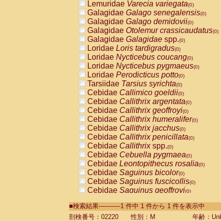
Lemuridae
Varecia variegata
(0)
Galagidae
Galago senegalensis
(0)
Galagidae
Galago demidovii
(0)
Galagidae
Otolemur crassicaudatus
(0)
Galagidae
Galagidae
spp.
(0)
Loridae
Loris tardigradus
(0)
Loridae
Nycticebus coucang
(0)
Loridae
Nycticebus pygmaeus
(0)
Loridae
Perodicticus potto
(0)
Tarsiidae
Tarsius syrichta
(0)
Cebidae
Callimico goeldii
(0)
Cebidae
Callithrix argentata
(0)
Cebidae
Callithrix geoffroyi
(0)
Cebidae
Callithrix humeralifer
(0)
Cebidae
Callithrix jacchus
(0)
Cebidae
Callithrix penicillata
(0)
Cebidae
Callithrix
spp.
(0)
Cebidae
Cebuella pygmaea
(0)
Cebidae
Leontopithecus rosalia
(0)
Cebidae
Saguinus bicolor
(0)
Cebidae
Saguinus fuscicollis
(0)
Cebidae
Saguinus geoffroyi
(0)
Cebidae
Saguinus imperator
(0)
■検索結果-----------1 件中 1 件から 1 件を表示中
Cebidae
Saguinus labiatus
(0)
Cebidae
Saguinus leucopus
剖検番号：02220
性別：M
年齢：Unk
(0)