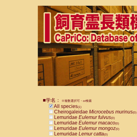
■学名：
※複数選択可・or検索
All species
(1)
Cheirogaleidae
Microcebus murinus
(0)
Lemuridae
Eulemur fulvus
(0)
Lemuridae
Eulemur macaco
(0)
Lemuridae
Eulemur mongoz
(0)
Lemuridae
Lemur catta
(0)