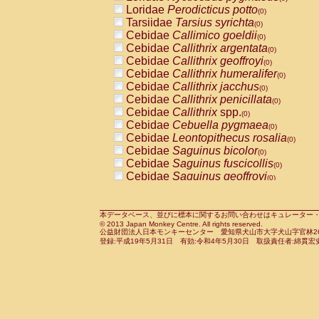
Pitheciidae
Callicebus cupreus
Loridae
Perodicticus potto
(0)
(0)
Pitheciidae
Callicebus donacophilus
Tarsiidae
Tarsius syrichta
(0
(0)
Pitheciidae
Callicebus moloch
Cebidae
Callimico goeldii
(0)
(0)
Pitheciidae
Callicebus torquatus
Cebidae
Callithrix argentata
(0)
(0)
Pitheciidae
Callicebus
spp.
Cebidae
Callithrix geoffroyi
(0)
(0)
Pitheciidae
Chiropotes satanas
Cebidae
Callithrix humeralifer
(0)
(0)
Pitheciidae
Pithecia monachus
Cebidae
Callithrix jacchus
(0)
(0)
Pitheciidae
Pithecia pithecia
Cebidae
Callithrix penicillata
(0)
(0)
Cercopithecidae
Cercocebus agilis
Cebidae
Callithrix
spp.
(0)
(0)
Cercopithecidae
Cercocebus galeritus
Cebidae
Cebuella pygmaea
(0)
Cercopithecidae
Cercocebus torquatu
Cebidae
Leontopithecus rosalia
(0)
Cercopithecidae
Cercocebus torquatus
Cebidae
Saguinus bicolor
(0)
Cercopithecidae
Cercocebus torquatu
Cebidae
Saguinus fuscicollis
(0)
Cercopithecidae
Cercocebus
hybrid
Cebidae
Saguinus geoffroyi
(0)
(0)
Cercopithecidae
Cercocebus
spp.
Cebidae
Saguinus imperator
(0)
(0)
Cercopithecidae
Lophocebus albigen
Cebidae
Saguinus labiatus
(0)
Cercopithecidae
Papio anubis
Cebidae
Saguinus leucopus
本データベース、並びに標本に関するお問い合わせはキュレーター・新宅勇太までお願い
(0)
(0)
© 2013 Japan Monkey Centre. All rights reserved.
Cercopithecidae
Papio cynocephalus
Cebidae
Saguinus midas
(
(0)
公益財団法人日本モンキーセンター 愛知県犬山市大字犬山字官林26番
Cercopithecidae
Papio hamadryas
Cebidae
Saguinus mystax
(0)
登録:平成19年5月31日 有効:令和4年5月30日 取扱責任者:綿貫宏
(0)
Cercopithecidae
Papio papio
Cebidae
Saguinus nigricollis
(0)
(0)
Cercopithecidae
Papio
spp.
Cebidae
Saguinus oedipus
(0)
(1)
Cercopithecidae
Mandrillus leucopha
Cebidae
Saguinus weddelli
(0)
Cercopithecidae
Mandrillus sphinx
Cebidae
Saguinus
spp.
(0)
(0)
Cercopithecidae
Theropithecus gelad
Cebidae
Aotus trivirgatus
(0)
Cercopithecidae
Macaca arctoides
Cebidae
Cebus albifrons
(0)
(0)