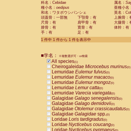
科名：Cebidae
Cebidae
Saguinus midas
属名：
Sa
(0)
種小名：
oedipus
亜種小名
Cebidae
Saguinus mystax
(0)
和名：ワタボウシパンシェ
英名：Cotto
Cebidae
Saguinus nigricollis
(0)
頭蓋骨：一部無
下顎骨：有
上腕骨：
Cebidae
Saguinus oedipus
(1)
尺骨：有
肩甲骨：有
大腿骨：
Cebidae
Saguinus weddelli
(0)
腓骨：有
寛骨：有
体幹：有
Cebidae
Saguinus
spp.
(0)
手：有
足：有
Cebidae
Aotus trivirgatus
(0)
Cebidae
Cebus albifrons
1 件中 1 件から 1 件を表示中
(0)
Cebidae
Cebus apella
(0)
Cebidae
Cebus capucinus
(0)
■学名：
Cebidae
Cebus nigrivittatus
※複数選択可・or検索
(0)
Cebidae
Cebus
spp.
All species
(0)
(1)
Cebidae
Saimiri boliviensis
Cheirogaleidae
Microcebus murinus
(0)
(0)
Cebidae
Saimiri sciureus
Lemuridae
Eulemur fulvus
(0)
(0)
Atelidae
Alouatta caraya
Lemuridae
Eulemur macaco
(0)
(0)
Atelidae
Alouatta fusca
Lemuridae
Eulemur mongoz
(0)
(0)
Atelidae
Alouatta seniculus
Lemuridae
Lemur catta
(0)
(0)
Atelidae
Alouatta
spp.
Lemuridae
Varecia variegata
(0)
(0)
Atelidae
Ateles belzebuth
Galagidae
Galago senegalensis
(0)
(0)
Atelidae
Ateles geoffroyi
Galagidae
Galago demidovii
(0)
(0)
Atelidae
Ateles paniscus
Galagidae
Otolemur crassicaudatus
(0)
(0)
Atelidae
Ateles
spp.
Galagidae
Galagidae
spp.
(0)
(0)
Atelidae
Lagothrix lagothricha
Loridae
Loris tardigradus
(0)
(0)
Atelidae
Lagothrix lagothricha cana
Loridae
Nycticebus coucang
(0)
(0)
Pitheciidae
Cacajao calvus rubicundu
Loridae
Nycticebus pygmaeus
(0)