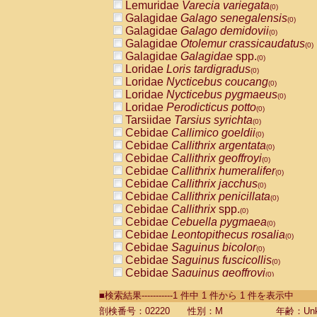
Lemuridae
Varecia variegata
(0)
Galagidae
Galago senegalensis
(0)
Galagidae
Galago demidovii
(0)
Galagidae
Otolemur crassicaudatus
(0)
Galagidae
Galagidae
spp.
(0)
Loridae
Loris tardigradus
(0)
Loridae
Nycticebus coucang
(0)
Loridae
Nycticebus pygmaeus
(0)
Loridae
Perodicticus potto
(0)
Tarsiidae
Tarsius syrichta
(0)
Cebidae
Callimico goeldii
(0)
Cebidae
Callithrix argentata
(0)
Cebidae
Callithrix geoffroyi
(0)
Cebidae
Callithrix humeralifer
(0)
Cebidae
Callithrix jacchus
(0)
Cebidae
Callithrix penicillata
(0)
Cebidae
Callithrix
spp.
(0)
Cebidae
Cebuella pygmaea
(0)
Cebidae
Leontopithecus rosalia
(0)
Cebidae
Saguinus bicolor
(0)
Cebidae
Saguinus fuscicollis
(0)
Cebidae
Saguinus geoffroyi
(0)
Cebidae
Saguinus imperator
(0)
■検索結果-----------1 件中 1 件から 1 件を表示中
Cebidae
Saguinus labiatus
(0)
Cebidae
Saguinus leucopus
剖検番号：02220
性別：M
年齢：Unk
(0)