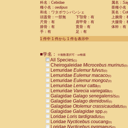
科名：Cebidae
Cebidae
Saguinus midas
属名：
Sa
(0)
種小名：
oedipus
亜種小名
Cebidae
Saguinus mystax
(0)
和名：ワタボウシパンシェ
英名：Cotto
Cebidae
Saguinus nigricollis
(0)
頭蓋骨：一部無
下顎骨：有
上腕骨：
Cebidae
Saguinus oedipus
(1)
尺骨：有
肩甲骨：有
大腿骨：
Cebidae
Saguinus weddelli
(0)
腓骨：有
寛骨：有
体幹：有
Cebidae
Saguinus
spp.
(0)
手：有
足：有
Cebidae
Aotus trivirgatus
(0)
Cebidae
Cebus albifrons
1 件中 1 件から 1 件を表示中
(0)
Cebidae
Cebus apella
(0)
Cebidae
Cebus capucinus
(0)
■学名：
Cebidae
Cebus nigrivittatus
※複数選択可・or検索
(0)
Cebidae
Cebus
spp.
All Species
(0)
(1)
Cebidae
Saimiri boliviensis
Cheirogaleidae
Microcebus murinus
(0)
(0)
Cebidae
Saimiri sciureus
Lemuridae
Eulemur fulvus
(0)
(0)
Atelidae
Alouatta caraya
Lemuridae
Eulemur macaco
(0)
(0)
Atelidae
Alouatta fusca
Lemuridae
Eulemur mongoz
(0)
(0)
Atelidae
Alouatta seniculus
Lemuridae
Lemur catta
(0)
(0)
Atelidae
Alouatta
spp.
Lemuridae
Varecia variegata
(0)
(0)
Atelidae
Ateles belzebuth
Galagidae
Galago senegalensis
(0)
(0)
Atelidae
Ateles geoffroyi
Galagidae
Galago demidovii
(0)
(0)
Atelidae
Ateles paniscus
Galagidae
Otolemur crassicaudatus
(0)
(0)
Atelidae
Ateles
spp.
Galagidae
Galagidae
spp.
(0)
(0)
Atelidae
Lagothrix lagothricha
Loridae
Loris tardigradus
(0)
(0)
Atelidae
Lagothrix lagothricha cana
Loridae
Nycticebus coucang
(0)
(0)
Pitheciidae
Cacajao calvus rubicundu
Loridae
Nycticebus pygmaeus
(0)