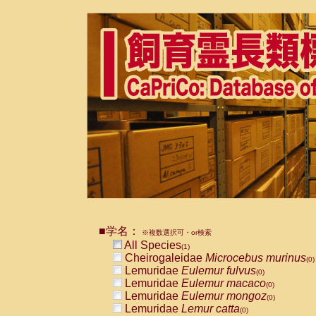
■学名：
※複数選択可・or検索
All Species
(1)
Cheirogaleidae
Microcebus murinus
(0)
Lemuridae
Eulemur fulvus
(0)
Lemuridae
Eulemur macaco
(0)
Lemuridae
Eulemur mongoz
(0)
Lemuridae
Lemur catta
(0)