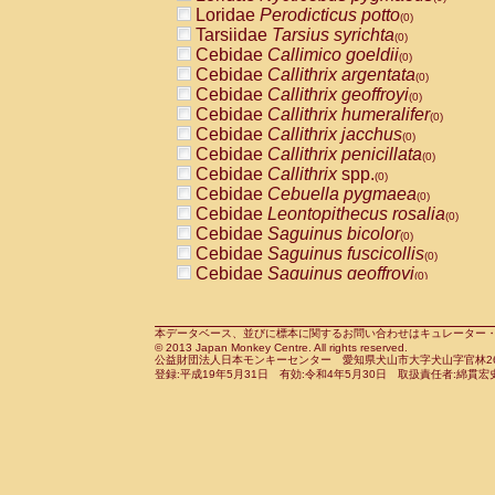
Pitheciidae
Callicebus cupreus
Loridae
Perodicticus potto
(0)
(0)
Pitheciidae
Callicebus donacophilus
Tarsiidae
Tarsius syrichta
(0
(0)
Pitheciidae
Callicebus moloch
Cebidae
Callimico goeldii
(0)
(0)
Pitheciidae
Callicebus torquatus
Cebidae
Callithrix argentata
(0)
(0)
Pitheciidae
Callicebus
spp.
Cebidae
Callithrix geoffroyi
(0)
(0)
Pitheciidae
Chiropotes satanas
Cebidae
Callithrix humeralifer
(0)
(0)
Pitheciidae
Pithecia monachus
Cebidae
Callithrix jacchus
(0)
(0)
Pitheciidae
Pithecia pithecia
Cebidae
Callithrix penicillata
(0)
(0)
Cercopithecidae
Cercocebus agilis
Cebidae
Callithrix
spp.
(0)
(0)
Cercopithecidae
Cercocebus galeritus
Cebidae
Cebuella pygmaea
(0)
Cercopithecidae
Cercocebus torquatu
Cebidae
Leontopithecus rosalia
(0)
Cercopithecidae
Cercocebus torquatus
Cebidae
Saguinus bicolor
(0)
Cercopithecidae
Cercocebus torquatu
Cebidae
Saguinus fuscicollis
(0)
Cercopithecidae
Cercocebus
hybrid
Cebidae
Saguinus geoffroyi
(0)
(0)
Cercopithecidae
Cercocebus
spp.
Cebidae
Saguinus imperator
(0)
(0)
Cercopithecidae
Lophocebus albigen
Cebidae
Saguinus labiatus
(0)
Cercopithecidae
Papio anubis
Cebidae
Saguinus leucopus
本データベース、並びに標本に関するお問い合わせはキュレーター・新宅勇太までお願い
(0)
(0)
© 2013 Japan Monkey Centre. All rights reserved.
Cercopithecidae
Papio cynocephalus
Cebidae
Saguinus midas
(
(0)
公益財団法人日本モンキーセンター 愛知県犬山市大字犬山字官林26番
Cercopithecidae
Papio hamadryas
Cebidae
Saguinus mystax
(0)
登録:平成19年5月31日 有効:令和4年5月30日 取扱責任者:綿貫宏
(0)
Cercopithecidae
Papio papio
Cebidae
Saguinus nigricollis
(0)
(0)
Cercopithecidae
Papio
spp.
Cebidae
Saguinus oedipus
(0)
(1)
Cercopithecidae
Mandrillus leucopha
Cebidae
Saguinus weddelli
(0)
Cercopithecidae
Mandrillus sphinx
Cebidae
Saguinus
spp.
(0)
(0)
Cercopithecidae
Theropithecus gelad
Cebidae
Aotus trivirgatus
(0)
Cercopithecidae
Macaca arctoides
Cebidae
Cebus albifrons
(0)
(0)