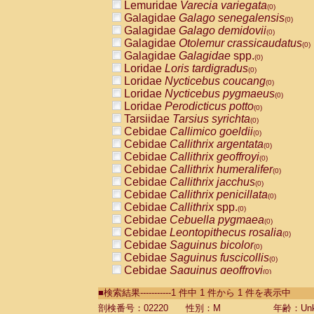
Lemuridae
Varecia variegata
(0)
Galagidae
Galago senegalensis
(0)
Galagidae
Galago demidovii
(0)
Galagidae
Otolemur crassicaudatus
(0)
Galagidae
Galagidae
spp.
(0)
Loridae
Loris tardigradus
(0)
Loridae
Nycticebus coucang
(0)
Loridae
Nycticebus pygmaeus
(0)
Loridae
Perodicticus potto
(0)
Tarsiidae
Tarsius syrichta
(0)
Cebidae
Callimico goeldii
(0)
Cebidae
Callithrix argentata
(0)
Cebidae
Callithrix geoffroyi
(0)
Cebidae
Callithrix humeralifer
(0)
Cebidae
Callithrix jacchus
(0)
Cebidae
Callithrix penicillata
(0)
Cebidae
Callithrix
spp.
(0)
Cebidae
Cebuella pygmaea
(0)
Cebidae
Leontopithecus rosalia
(0)
Cebidae
Saguinus bicolor
(0)
Cebidae
Saguinus fuscicollis
(0)
Cebidae
Saguinus geoffroyi
(0)
Cebidae
Saguinus imperator
(0)
■検索結果-----------1 件中 1 件から 1 件を表示中
Cebidae
Saguinus labiatus
(0)
Cebidae
Saguinus leucopus
剖検番号：02220
性別：M
年齢：Unk
(0)