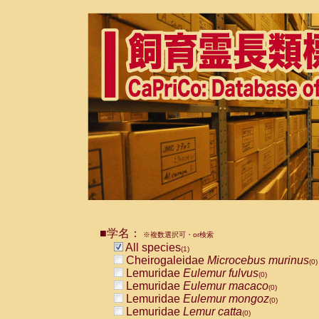
■学名：
※複数選択可・or検索
All species
(1)
Cheirogaleidae
Microcebus murinus
(0)
Lemuridae
Eulemur fulvus
(0)
Lemuridae
Eulemur macaco
(0)
Lemuridae
Eulemur mongoz
(0)
Lemuridae
Lemur catta
(0)