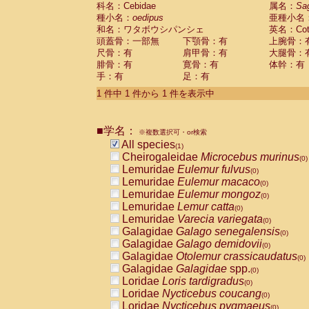
科名：Cebidae
Cebidae
Saguinus midas
属名：
Sa
(0)
種小名：
oedipus
亜種小名
Cebidae
Saguinus mystax
(0)
和名：ワタボウシパンシェ
英名：Cotto
Cebidae
Saguinus nigricollis
(0)
頭蓋骨：一部無
下顎骨：有
上腕骨：
Cebidae
Saguinus oedipus
(1)
尺骨：有
肩甲骨：有
大腿骨：
Cebidae
Saguinus weddelli
(0)
腓骨：有
寛骨：有
体幹：有
Cebidae
Saguinus
spp.
(0)
手：有
足：有
Cebidae
Aotus trivirgatus
(0)
Cebidae
Cebus albifrons
1 件中 1 件から 1 件を表示中
(0)
Cebidae
Cebus apella
(0)
Cebidae
Cebus capucinus
(0)
■学名：
Cebidae
Cebus nigrivittatus
※複数選択可・or検索
(0)
Cebidae
Cebus
spp.
All species
(0)
(1)
Cebidae
Saimiri boliviensis
Cheirogaleidae
Microcebus murinus
(0)
(0)
Cebidae
Saimiri sciureus
Lemuridae
Eulemur fulvus
(0)
(0)
Atelidae
Alouatta caraya
Lemuridae
Eulemur macaco
(0)
(0)
Atelidae
Alouatta fusca
Lemuridae
Eulemur mongoz
(0)
(0)
Atelidae
Alouatta seniculus
Lemuridae
Lemur catta
(0)
(0)
Atelidae
Alouatta
spp.
Lemuridae
Varecia variegata
(0)
(0)
Atelidae
Ateles belzebuth
Galagidae
Galago senegalensis
(0)
(0)
Atelidae
Ateles geoffroyi
Galagidae
Galago demidovii
(0)
(0)
Atelidae
Ateles paniscus
Galagidae
Otolemur crassicaudatus
(0)
(0)
Atelidae
Ateles
spp.
Galagidae
Galagidae
spp.
(0)
(0)
Atelidae
Lagothrix lagothricha
Loridae
Loris tardigradus
(0)
(0)
Atelidae
Lagothrix lagothricha cana
Loridae
Nycticebus coucang
(0)
(0)
Pitheciidae
Cacajao calvus rubicundu
Loridae
Nycticebus pygmaeus
(0)