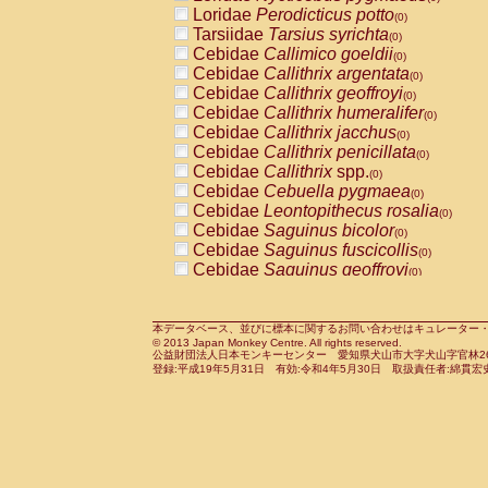
Pitheciidae
Callicebus cupreus
Loridae
Perodicticus potto
(0)
(0)
Pitheciidae
Callicebus donacophilus
Tarsiidae
Tarsius syrichta
(0
(0)
Pitheciidae
Callicebus moloch
Cebidae
Callimico goeldii
(0)
(0)
Pitheciidae
Callicebus torquatus
Cebidae
Callithrix argentata
(0)
(0)
Pitheciidae
Callicebus
spp.
Cebidae
Callithrix geoffroyi
(0)
(0)
Pitheciidae
Chiropotes satanas
Cebidae
Callithrix humeralifer
(0)
(0)
Pitheciidae
Pithecia monachus
Cebidae
Callithrix jacchus
(0)
(0)
Pitheciidae
Pithecia pithecia
Cebidae
Callithrix penicillata
(0)
(0)
Cercopithecidae
Cercocebus agilis
Cebidae
Callithrix
spp.
(0)
(0)
Cercopithecidae
Cercocebus galeritus
Cebidae
Cebuella pygmaea
(0)
Cercopithecidae
Cercocebus torquatu
Cebidae
Leontopithecus rosalia
(0)
Cercopithecidae
Cercocebus torquatus
Cebidae
Saguinus bicolor
(0)
Cercopithecidae
Cercocebus torquatu
Cebidae
Saguinus fuscicollis
(0)
Cercopithecidae
Cercocebus
hybrid
Cebidae
Saguinus geoffroyi
(0)
(0)
Cercopithecidae
Cercocebus
spp.
Cebidae
Saguinus imperator
(0)
(0)
Cercopithecidae
Lophocebus albigen
Cebidae
Saguinus labiatus
(0)
Cercopithecidae
Papio anubis
Cebidae
Saguinus leucopus
本データベース、並びに標本に関するお問い合わせはキュレーター・新宅勇太までお願い
(0)
(0)
© 2013 Japan Monkey Centre. All rights reserved.
Cercopithecidae
Papio cynocephalus
Cebidae
Saguinus midas
(
(0)
公益財団法人日本モンキーセンター 愛知県犬山市大字犬山字官林26番
Cercopithecidae
Papio hamadryas
Cebidae
Saguinus mystax
(0)
登録:平成19年5月31日 有効:令和4年5月30日 取扱責任者:綿貫宏
(0)
Cercopithecidae
Papio papio
Cebidae
Saguinus nigricollis
(0)
(0)
Cercopithecidae
Papio
spp.
Cebidae
Saguinus oedipus
(0)
(1)
Cercopithecidae
Mandrillus leucopha
Cebidae
Saguinus weddelli
(0)
Cercopithecidae
Mandrillus sphinx
Cebidae
Saguinus
spp.
(0)
(0)
Cercopithecidae
Theropithecus gelad
Cebidae
Aotus trivirgatus
(0)
Cercopithecidae
Macaca arctoides
Cebidae
Cebus albifrons
(0)
(0)