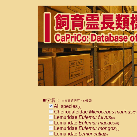
■学名：
※複数選択可・or検索
All species
(1)
Cheirogaleidae
Microcebus murinus
(0)
Lemuridae
Eulemur fulvus
(0)
Lemuridae
Eulemur macaco
(0)
Lemuridae
Eulemur mongoz
(0)
Lemuridae
Lemur catta
(0)