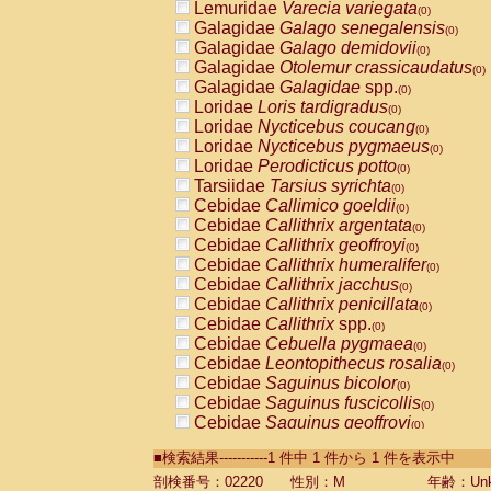
Lemuridae
Varecia variegata
(0)
Galagidae
Galago senegalensis
(0)
Galagidae
Galago demidovii
(0)
Galagidae
Otolemur crassicaudatus
(0)
Galagidae
Galagidae
spp.
(0)
Loridae
Loris tardigradus
(0)
Loridae
Nycticebus coucang
(0)
Loridae
Nycticebus pygmaeus
(0)
Loridae
Perodicticus potto
(0)
Tarsiidae
Tarsius syrichta
(0)
Cebidae
Callimico goeldii
(0)
Cebidae
Callithrix argentata
(0)
Cebidae
Callithrix geoffroyi
(0)
Cebidae
Callithrix humeralifer
(0)
Cebidae
Callithrix jacchus
(0)
Cebidae
Callithrix penicillata
(0)
Cebidae
Callithrix
spp.
(0)
Cebidae
Cebuella pygmaea
(0)
Cebidae
Leontopithecus rosalia
(0)
Cebidae
Saguinus bicolor
(0)
Cebidae
Saguinus fuscicollis
(0)
Cebidae
Saguinus geoffroyi
(0)
Cebidae
Saguinus imperator
(0)
■検索結果-----------1 件中 1 件から 1 件を表示中
Cebidae
Saguinus labiatus
(0)
Cebidae
Saguinus leucopus
剖検番号：02220
性別：M
年齢：Unk
(0)