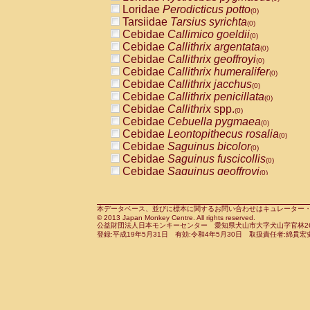
Pitheciidae
Callicebus cupreus
Loridae
Perodicticus potto
(0)
(0)
Pitheciidae
Callicebus donacophilus
Tarsiidae
Tarsius syrichta
(0
(0)
Pitheciidae
Callicebus moloch
Cebidae
Callimico goeldii
(0)
(0)
Pitheciidae
Callicebus torquatus
Cebidae
Callithrix argentata
(0)
(0)
Pitheciidae
Callicebus
spp.
Cebidae
Callithrix geoffroyi
(0)
(0)
Pitheciidae
Chiropotes satanas
Cebidae
Callithrix humeralifer
(0)
(0)
Pitheciidae
Pithecia monachus
Cebidae
Callithrix jacchus
(0)
(0)
Pitheciidae
Pithecia pithecia
Cebidae
Callithrix penicillata
(0)
(0)
Cercopithecidae
Cercocebus agilis
Cebidae
Callithrix
spp.
(0)
(0)
Cercopithecidae
Cercocebus galeritus
Cebidae
Cebuella pygmaea
(0)
Cercopithecidae
Cercocebus torquatu
Cebidae
Leontopithecus rosalia
(0)
Cercopithecidae
Cercocebus torquatus
Cebidae
Saguinus bicolor
(0)
Cercopithecidae
Cercocebus torquatu
Cebidae
Saguinus fuscicollis
(0)
Cercopithecidae
Cercocebus
hybrid
Cebidae
Saguinus geoffroyi
(0)
(0)
Cercopithecidae
Cercocebus
spp.
Cebidae
Saguinus imperator
(0)
(0)
Cercopithecidae
Lophocebus albigen
Cebidae
Saguinus labiatus
(0)
Cercopithecidae
Papio anubis
Cebidae
Saguinus leucopus
本データベース、並びに標本に関するお問い合わせはキュレーター・新宅勇太までお願い
(0)
(0)
© 2013 Japan Monkey Centre. All rights reserved.
Cercopithecidae
Papio cynocephalus
Cebidae
Saguinus midas
(
(0)
公益財団法人日本モンキーセンター 愛知県犬山市大字犬山字官林26番
Cercopithecidae
Papio hamadryas
Cebidae
Saguinus mystax
(0)
登録:平成19年5月31日 有効:令和4年5月30日 取扱責任者:綿貫宏
(0)
Cercopithecidae
Papio papio
Cebidae
Saguinus nigricollis
(0)
(0)
Cercopithecidae
Papio
spp.
Cebidae
Saguinus oedipus
(0)
(1)
Cercopithecidae
Mandrillus leucopha
Cebidae
Saguinus weddelli
(0)
Cercopithecidae
Mandrillus sphinx
Cebidae
Saguinus
spp.
(0)
(0)
Cercopithecidae
Theropithecus gelad
Cebidae
Aotus trivirgatus
(0)
Cercopithecidae
Macaca arctoides
Cebidae
Cebus albifrons
(0)
(0)