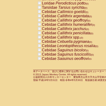
Pitheciidae
Callicebus cupreus
Loridae
Perodicticus potto
(0)
(0)
Pitheciidae
Callicebus donacophilus
Tarsiidae
Tarsius syrichta
(0
(0)
Pitheciidae
Callicebus moloch
Cebidae
Callimico goeldii
(0)
(0)
Pitheciidae
Callicebus torquatus
Cebidae
Callithrix argentata
(0)
(0)
Pitheciidae
Callicebus
spp.
Cebidae
Callithrix geoffroyi
(0)
(0)
Pitheciidae
Chiropotes satanas
Cebidae
Callithrix humeralifer
(0)
(0)
Pitheciidae
Pithecia monachus
Cebidae
Callithrix jacchus
(0)
(0)
Pitheciidae
Pithecia pithecia
Cebidae
Callithrix penicillata
(0)
(0)
Cercopithecidae
Cercocebus agilis
Cebidae
Callithrix
spp.
(0)
(0)
Cercopithecidae
Cercocebus galeritus
Cebidae
Cebuella pygmaea
(0)
Cercopithecidae
Cercocebus torquatu
Cebidae
Leontopithecus rosalia
(0)
Cercopithecidae
Cercocebus torquatus
Cebidae
Saguinus bicolor
(0)
Cercopithecidae
Cercocebus torquatu
Cebidae
Saguinus fuscicollis
(0)
Cercopithecidae
Cercocebus
hybrid
Cebidae
Saguinus geoffroyi
(0)
(0)
Cercopithecidae
Cercocebus
spp.
Cebidae
Saguinus imperator
(0)
(0)
Cercopithecidae
Lophocebus albigen
Cebidae
Saguinus labiatus
(0)
Cercopithecidae
Papio anubis
Cebidae
Saguinus leucopus
本データベース、並びに標本に関するお問い合わせはキュレーター・新宅勇太までお願い
(0)
(0)
© 2013 Japan Monkey Centre. All rights reserved.
Cercopithecidae
Papio cynocephalus
Cebidae
Saguinus midas
(
(0)
公益財団法人日本モンキーセンター 愛知県犬山市大字犬山字官林26番
Cercopithecidae
Papio hamadryas
Cebidae
Saguinus mystax
(0)
登録:平成19年5月31日 有効:令和4年5月30日 取扱責任者:綿貫宏
(0)
Cercopithecidae
Papio papio
Cebidae
Saguinus nigricollis
(0)
(1)
Cercopithecidae
Papio
spp.
Cebidae
Saguinus oedipus
(0)
(0)
Cercopithecidae
Mandrillus leucopha
Cebidae
Saguinus weddelli
(0)
Cercopithecidae
Mandrillus sphinx
Cebidae
Saguinus
spp.
(0)
(0)
Cercopithecidae
Theropithecus gelad
Cebidae
Aotus trivirgatus
(0)
Cercopithecidae
Macaca arctoides
Cebidae
Cebus albifrons
(0)
(0)