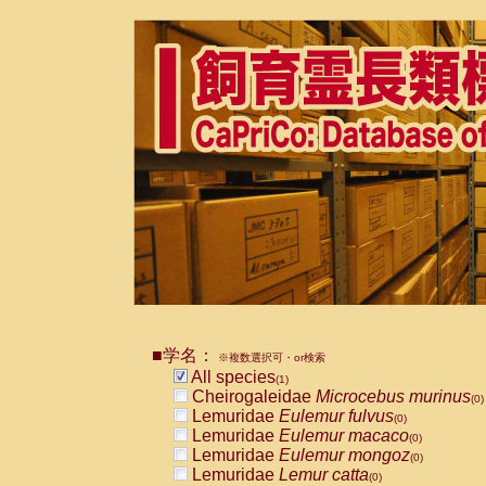
■学名：
※複数選択可・or検索
All species
(1)
Cheirogaleidae
Microcebus murinus
(0)
Lemuridae
Eulemur fulvus
(0)
Lemuridae
Eulemur macaco
(0)
Lemuridae
Eulemur mongoz
(0)
Lemuridae
Lemur catta
(0)