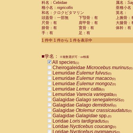
科名：Cebidae
Cebidae
Saguinus midas
属名：
Sa
(0)
種小名：
nigricollis
亜種小名
Cebidae
Saguinus mystax
(0)
和名：クロクビタマリン
英名：
Cebidae
Saguinus nigricollis
(1)
頭蓋骨：一部無
下顎骨：有
上腕骨：
Cebidae
Saguinus oedipus
(0)
尺骨：有
肩甲骨：有
大腿骨：
Cebidae
Saguinus weddelli
(0)
腓骨：有
寛骨：有
体幹：有
Cebidae
Saguinus
spp.
(0)
手：有
足：有
Cebidae
Aotus trivirgatus
(0)
Cebidae
Cebus albifrons
1 件中 1 件から 1 件を表示中
(0)
Cebidae
Cebus apella
(0)
Cebidae
Cebus capucinus
(0)
■学名：
Cebidae
Cebus nigrivittatus
※複数選択可・or検索
(0)
Cebidae
Cebus
spp.
All species
(0)
(1)
Cebidae
Saimiri boliviensis
Cheirogaleidae
Microcebus murinus
(0)
(0)
Cebidae
Saimiri sciureus
Lemuridae
Eulemur fulvus
(0)
(0)
Atelidae
Alouatta caraya
Lemuridae
Eulemur macaco
(0)
(0)
Atelidae
Alouatta fusca
Lemuridae
Eulemur mongoz
(0)
(0)
Atelidae
Alouatta seniculus
Lemuridae
Lemur catta
(0)
(0)
Atelidae
Alouatta
spp.
Lemuridae
Varecia variegata
(0)
(0)
Atelidae
Ateles belzebuth
Galagidae
Galago senegalensis
(0)
(0)
Atelidae
Ateles geoffroyi
Galagidae
Galago demidovii
(0)
(0)
Atelidae
Ateles paniscus
Galagidae
Otolemur crassicaudatus
(0)
(0)
Atelidae
Ateles
spp.
Galagidae
Galagidae
spp.
(0)
(0)
Atelidae
Lagothrix lagothricha
Loridae
Loris tardigradus
(0)
(0)
Atelidae
Lagothrix lagothricha cana
Loridae
Nycticebus coucang
(0)
(0)
Pitheciidae
Cacajao calvus rubicundu
Loridae
Nycticebus pygmaeus
(0)