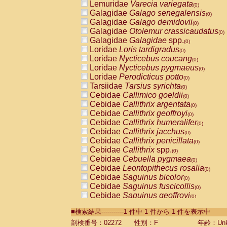
Lemuridae
Varecia variegata
(0)
Galagidae
Galago senegalensis
(0)
Galagidae
Galago demidovii
(0)
Galagidae
Otolemur crassicaudatus
(0)
Galagidae
Galagidae
spp.
(0)
Loridae
Loris tardigradus
(0)
Loridae
Nycticebus coucang
(0)
Loridae
Nycticebus pygmaeus
(0)
Loridae
Perodicticus potto
(0)
Tarsiidae
Tarsius syrichta
(0)
Cebidae
Callimico goeldii
(0)
Cebidae
Callithrix argentata
(0)
Cebidae
Callithrix geoffroyi
(0)
Cebidae
Callithrix humeralifer
(0)
Cebidae
Callithrix jacchus
(0)
Cebidae
Callithrix penicillata
(0)
Cebidae
Callithrix
spp.
(0)
Cebidae
Cebuella pygmaea
(0)
Cebidae
Leontopithecus rosalia
(0)
Cebidae
Saguinus bicolor
(0)
Cebidae
Saguinus fuscicollis
(0)
Cebidae
Saguinus geoffroyi
(0)
Cebidae
Saguinus imperator
(0)
■検索結果-----------1 件中 1 件から 1 件を表示中
Cebidae
Saguinus labiatus
(0)
Cebidae
Saguinus leucopus
剖検番号：02272
性別：F
年齢：Unk
(0)