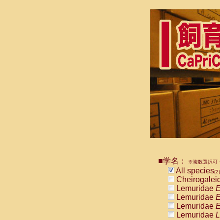
■学名：
※複数選択可・
All species
(2)
Cheirogalei
Lemuridae
E
Lemuridae
E
Lemuridae
E
Lemuridae
L