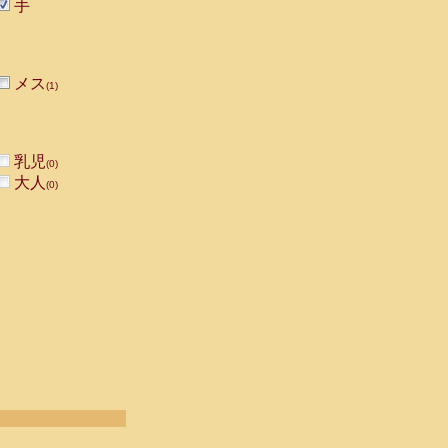
手
メス
(1)
乳児
(0)
大人
(0)