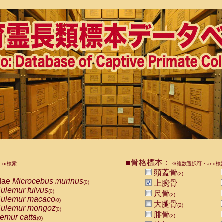
■骨格標本：
or検索
※複数選択可・and検
頭蓋骨
(2)
dae
Microcebus murinus
上腕骨
(0)
ulemur fulvus
(0)
尺骨
(2)
ulemur macaco
(0)
大腿骨
(2)
ulemur mongoz
(0)
腓骨
emur catta
(2)
(0)