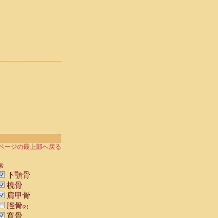
ページの最上部へ戻る
索
下顎骨
橈骨
肩甲骨
脛骨
(2)
寛骨