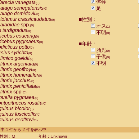
体幹
arecia variegata
(0)
alago senegalensis
足
(0)
alago demidovii
(0)
tolemur crassicaudatus
■性別：
(0)
alagidae
spp.
オス
(0)
(1)
s tardigradus
(0)
不明
(0)
ticebus coucang
(0)
ticebus pygmaeus
(0)
■年齢：
dicticus potto
(0)
胎児
(0)
rsius syrichta
(0)
子供
limico goeldii
(0)
(0)
不明
lithrix argentata
(0)
lithrix geoffroyi
(0)
lithrix humeralifer
(0)
lithrix jacchus
(0)
lithrix penicillata
(0)
lithrix
spp.
(0)
buella pygmaea
(0)
ntopithecus rosalia
(0)
uinus bicolor
(0)
uinus fuscicollis
(0)
uinus geoffroyi
(0)
uinus imperator
(0)
-2 件中 1 件から 2 件を表示中
uinus labiatus
(0)
guinus leucopus
性別：M
年齢：Unknown
(0)