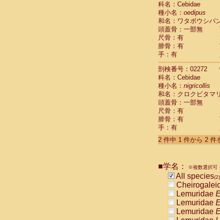
科名：Cebidae
Cebidae
Sa
種小名：
oedipus
Cebidae
Sa
和名：ワタボウシパ
Cebidae
Sag
頭蓋骨：一部無
Cebidae
Sa
尺骨：有
Cebidae
Sag
腓骨：有
Cebidae
Sa
手：有
Cebidae
Aot
Cebidae
Ceb
剖検番号：02272
Cebidae
Ceb
科名：Cebidae
Cebidae
Ce
種小名：
nigricollis
Cebidae
Ceb
和名：クロクビタマ
Cebidae
Ce
頭蓋骨：一部無
Cebidae
Sai
尺骨：有
腓骨：有
Cebidae
Sai
手：有
Atelidae
Alo
Atelidae
Alo
2 件中 1 件から 2 
Atelidae
Alo
Atelidae
Alo
Atelidae
Ate
■学名：
※複数選択可・
Atelidae
Ate
All species
(2)
Atelidae
Ate
Cheirogalei
Atelidae
Ate
Lemuridae
E
Atelidae
Lag
Lemuridae
E
Atelidae
Lag
Lemuridae
E
Pitheciidae