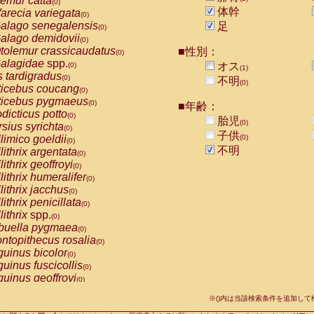
emur catta
(0)
Callicebus cupreus
(0)
体幹
arecia variegata
(0)
Callicebus donacophilus
(0)
alago senegalensis
足
(0)
Callicebus moloch
(0)
alago demidovii
(0)
Callicebus torquatus
(0)
tolemur crassicaudatus
■性別：
(0)
Callicebus
spp.
(0)
alagidae
spp.
オス
(0)
(1)
Chiropotes satanas
(0)
s tardigradus
(0)
不明
Pithecia monachus
(0)
(0)
ticebus coucang
(0)
Pithecia pithecia
(0)
ticebus pygmaeus
(0)
■年齢：
idae
Cercocebus agilis
(0)
dicticus potto
(0)
胎児
idae
Cercocebus galeritus chrysogaster
(0)
(0)
rsius syrichta
(0)
idae
Cercocebus torquatus atys
子供
(0)
limico goeldii
(0)
(0)
idae
Cercocebus torquatus lunulatus
(0)
不明
lithrix argentata
(0)
idae
Cercocebus torquatus torquatus
(0)
lithrix geoffroyi
(0)
idae
Cercocebus
hybrid
(0)
lithrix humeralifer
(0)
idae
Cercocebus
spp.
(0)
lithrix jacchus
(0)
idae
Lophocebus albigena
(0)
lithrix penicillata
(0)
idae
Papio anubis
(0)
lithrix
spp.
(0)
idae
Papio cynocephalus
(0)
buella pygmaea
(0)
idae
Papio hamadryas
(0)
ntopithecus rosalia
(0)
idae
Papio papio
(0)
uinus bicolor
(0)
idae
Papio
spp.
(0)
uinus fuscicollis
(0)
idae
Mandrillus leucophaeus
(0)
uinus geoffroyi
(0)
idae
Mandrillus sphinx
(0)
uinus imperator
(0)
idae
Theropithecus gelada
※()内は当該検索条件を追加し
(0)
uinus labiatus
(0)
idae
Macaca arctoides
(0)