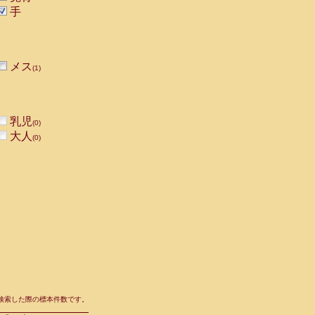
手
メス
(1)
乳児
(0)
大人
(0)
て検索した際の標本件数です。