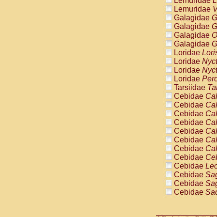
Lemuridae
L
Pitheciidae
Lemuridae
V
Pitheciidae
Galagidae
G
Pitheciidae
Galagidae
G
Pitheciidae
Galagidae
O
Pitheciidae
Galagidae
G
Pitheciidae
Loridae
Lori
Pitheciidae
Loridae
Nyc
Pitheciidae
Loridae
Nyc
Cercopithec
Loridae
Pero
Cercopithec
Tarsiidae
Ta
Cercopithec
Cebidae
Cal
Cercopithec
Cebidae
Cal
Cercopithec
Cebidae
Cal
Cercopithec
Cebidae
Cal
Cercopithec
Cebidae
Cal
Cercopithec
Cebidae
Cal
Cercopithec
Cebidae
Cal
Cercopithec
Cebidae
Ce
Cercopithec
Cebidae
Leo
Cercopithec
Cebidae
Sag
Cercopithec
Cebidae
Sag
Cercopithec
Cebidae
Sag
Cercopithec
Cebidae
Sag
Cercopithec
Cebidae
Sag
Cercopithec