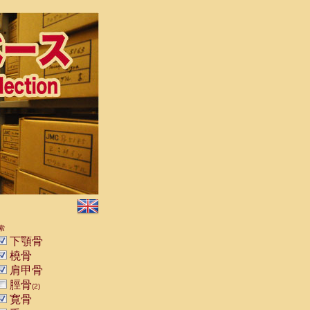
索
下顎骨
橈骨
肩甲骨
脛骨
(2)
寛骨