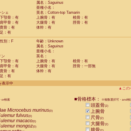
guinus midas
属名：
Saguinus
(0)
亜種小名：
guinus mystax
(0)
ンシェ
英名：Cotton-top Tamarin
uinus nigricollis
(1)
下顎骨：有
上腕骨：有
橈骨：有
guinus oedipus
(1)
肩甲骨：有
大腿骨：有
脛骨：有
uinus weddelli
(0)
寛骨：有
体幹：有
guinus
spp.
(0)
足：有
us trivirgatus
(0)
us albifrons
(0)
性別：F
年齢：Unknown
us apella
(0)
属名：
Saguinus
bus capucinus
亜種小名：
(0)
us nigrivittatus
リン
英名：
(0)
bus
spp.
下顎骨：有
上腕骨：有
橈骨：有
(0)
miri boliviensis
肩甲骨：有
大腿骨：有
脛骨：一部無
(0)
miri sciureus
寛骨：有
体幹：有
(0)
足：有
uatta caraya
(0)
uatta fusca
(0)
件を表示中
uatta seniculus
(0)
▲この
uatta
spp.
(0)
les belzebuth
(0)
■骨格標本：
or検索
※複数選択可・and検
les geoffroyi
(0)
頭蓋骨
(2)
les paniscus
(0)
dae
Microcebus murinus
上腕骨
(0)
les
spp.
(0)
ulemur fulvus
(0)
尺骨
othrix lagothricha
(2)
(0)
ulemur macaco
(0)
大腿骨
othrix lagothricha cana
(2)
(0)
ulemur mongoz
(0)
Cacajao calvus rubicundus
腓骨
(0)
(2)