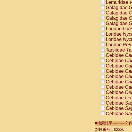
Lemuridae
V
Galagidae
G
Galagidae
G
Galagidae
O
Galagidae
G
Loridae
Lori
Loridae
Nyc
Loridae
Nyc
Loridae
Pero
Tarsiidae
Ta
Cebidae
Cal
Cebidae
Cal
Cebidae
Cal
Cebidae
Cal
Cebidae
Cal
Cebidae
Cal
Cebidae
Cal
Cebidae
Ce
Cebidae
Leo
Cebidae
Sag
Cebidae
Sag
Cebidae
Sag
Cebidae
Sag
■検索結果----------
Cebidae
Sag
Cebidae
Sa
剖検番号：02220