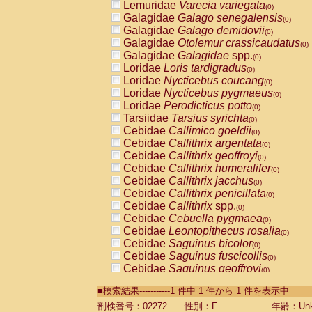
Lemuridae
Varecia variegata
(0)
Galagidae
Galago senegalensis
(0)
Galagidae
Galago demidovii
(0)
Galagidae
Otolemur crassicaudatus
(0)
Galagidae
Galagidae
spp.
(0)
Loridae
Loris tardigradus
(0)
Loridae
Nycticebus coucang
(0)
Loridae
Nycticebus pygmaeus
(0)
Loridae
Perodicticus potto
(0)
Tarsiidae
Tarsius syrichta
(0)
Cebidae
Callimico goeldii
(0)
Cebidae
Callithrix argentata
(0)
Cebidae
Callithrix geoffroyi
(0)
Cebidae
Callithrix humeralifer
(0)
Cebidae
Callithrix jacchus
(0)
Cebidae
Callithrix penicillata
(0)
Cebidae
Callithrix
spp.
(0)
Cebidae
Cebuella pygmaea
(0)
Cebidae
Leontopithecus rosalia
(0)
Cebidae
Saguinus bicolor
(0)
Cebidae
Saguinus fuscicollis
(0)
Cebidae
Saguinus geoffroyi
(0)
Cebidae
Saguinus imperator
(0)
■検索結果-----------1 件中 1 件から 1 件を表示中
Cebidae
Saguinus labiatus
(0)
Cebidae
Saguinus leucopus
剖検番号：02272
性別：F
年齢：Unk
(0)