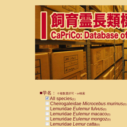
■学名：
※複数選択可・or検索
All species
(1)
Cheirogaleidae
Microcebus murinus
(0)
Lemuridae
Eulemur fulvus
(0)
Lemuridae
Eulemur macaco
(0)
Lemuridae
Eulemur mongoz
(0)
Lemuridae
Lemur catta
(0)