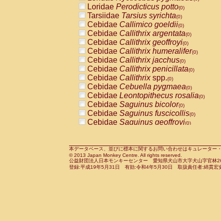
Pitheciidae
Callicebus cupreus
Loridae
Perodicticus potto
(0)
(0)
Pitheciidae
Callicebus donacophilus
Tarsiidae
Tarsius syrichta
(0
(0)
Pitheciidae
Callicebus moloch
Cebidae
Callimico goeldii
(0)
(0)
Pitheciidae
Callicebus torquatus
Cebidae
Callithrix argentata
(0)
(0)
Pitheciidae
Callicebus
spp.
Cebidae
Callithrix geoffroyi
(0)
(0)
Pitheciidae
Chiropotes satanas
Cebidae
Callithrix humeralifer
(0)
(0)
Pitheciidae
Pithecia monachus
Cebidae
Callithrix jacchus
(0)
(0)
Pitheciidae
Pithecia pithecia
Cebidae
Callithrix penicillata
(0)
(0)
Cercopithecidae
Cercocebus agilis
Cebidae
Callithrix
spp.
(0)
(0)
Cercopithecidae
Cercocebus galeritus
Cebidae
Cebuella pygmaea
(0)
Cercopithecidae
Cercocebus torquatu
Cebidae
Leontopithecus rosalia
(0)
Cercopithecidae
Cercocebus torquatus
Cebidae
Saguinus bicolor
(0)
Cercopithecidae
Cercocebus torquatu
Cebidae
Saguinus fuscicollis
(0)
Cercopithecidae
Cercocebus
hybrid
Cebidae
Saguinus geoffroyi
(0)
(0)
Cercopithecidae
Cercocebus
spp.
Cebidae
Saguinus imperator
(0)
(0)
Cercopithecidae
Lophocebus albigen
Cebidae
Saguinus labiatus
(0)
Cercopithecidae
Papio anubis
Cebidae
Saguinus leucopus
本データベース、並びに標本に関するお問い合わせはキュレーター・新宅勇太までお願い
(0)
(0)
© 2013 Japan Monkey Centre. All rights reserved.
Cercopithecidae
Papio cynocephalus
Cebidae
Saguinus midas
(
(0)
公益財団法人日本モンキーセンター 愛知県犬山市大字犬山字官林26番
Cercopithecidae
Papio hamadryas
Cebidae
Saguinus mystax
(0)
登録:平成19年5月31日 有効:令和4年5月30日 取扱責任者:綿貫宏
(0)
Cercopithecidae
Papio papio
Cebidae
Saguinus nigricollis
(0)
(1)
Cercopithecidae
Papio
spp.
Cebidae
Saguinus oedipus
(0)
(0)
Cercopithecidae
Mandrillus leucopha
Cebidae
Saguinus weddelli
(0)
Cercopithecidae
Mandrillus sphinx
Cebidae
Saguinus
spp.
(0)
(0)
Cercopithecidae
Theropithecus gelad
Cebidae
Aotus trivirgatus
(0)
Cercopithecidae
Macaca arctoides
Cebidae
Cebus albifrons
(0)
(0)