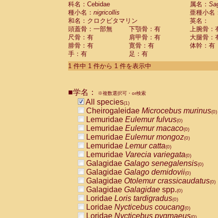
科名：Cebidae
Cebidae
Saguinus midas
属名：
Sa
(0)
種小名：
nigricollis
亜種小名
Cebidae
Saguinus mystax
(0)
和名：クロクビタマリン
英名：
Cebidae
Saguinus nigricollis
(1)
頭蓋骨：一部無
下顎骨：有
上腕骨：
Cebidae
Saguinus oedipus
(0)
尺骨：有
肩甲骨：有
大腿骨：
Cebidae
Saguinus weddelli
(0)
腓骨：有
寛骨：有
体幹：有
Cebidae
Saguinus
spp.
(0)
手：有
足：有
Cebidae
Aotus trivirgatus
(0)
Cebidae
Cebus albifrons
1 件中 1 件から 1 件を表示中
(0)
Cebidae
Cebus apella
(0)
Cebidae
Cebus capucinus
(0)
■学名：
Cebidae
Cebus nigrivittatus
※複数選択可・or検索
(0)
Cebidae
Cebus
spp.
All species
(0)
(1)
Cebidae
Saimiri boliviensis
Cheirogaleidae
Microcebus murinus
(0)
(0)
Cebidae
Saimiri sciureus
Lemuridae
Eulemur fulvus
(0)
(0)
Atelidae
Alouatta caraya
Lemuridae
Eulemur macaco
(0)
(0)
Atelidae
Alouatta fusca
Lemuridae
Eulemur mongoz
(0)
(0)
Atelidae
Alouatta seniculus
Lemuridae
Lemur catta
(0)
(0)
Atelidae
Alouatta
spp.
Lemuridae
Varecia variegata
(0)
(0)
Atelidae
Ateles belzebuth
Galagidae
Galago senegalensis
(0)
(0)
Atelidae
Ateles geoffroyi
Galagidae
Galago demidovii
(0)
(0)
Atelidae
Ateles paniscus
Galagidae
Otolemur crassicaudatus
(0)
(0)
Atelidae
Ateles
spp.
Galagidae
Galagidae
spp.
(0)
(0)
Atelidae
Lagothrix lagothricha
Loridae
Loris tardigradus
(0)
(0)
Atelidae
Lagothrix lagothricha cana
Loridae
Nycticebus coucang
(0)
(0)
Pitheciidae
Cacajao calvus rubicundu
Loridae
Nycticebus pygmaeus
(0)