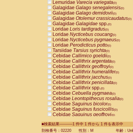
Lemuridae
Varecia variegata
(0)
Galagidae
Galago senegalensis
(0)
Galagidae
Galago demidovii
(0)
Galagidae
Otolemur crassicaudatus
(0)
Galagidae
Galagidae
spp.
(0)
Loridae
Loris tardigradus
(0)
Loridae
Nycticebus coucang
(0)
Loridae
Nycticebus pygmaeus
(0)
Loridae
Perodicticus potto
(0)
Tarsiidae
Tarsius syrichta
(0)
Cebidae
Callimico goeldii
(0)
Cebidae
Callithrix argentata
(0)
Cebidae
Callithrix geoffroyi
(0)
Cebidae
Callithrix humeralifer
(0)
Cebidae
Callithrix jacchus
(0)
Cebidae
Callithrix penicillata
(0)
Cebidae
Callithrix
spp.
(0)
Cebidae
Cebuella pygmaea
(0)
Cebidae
Leontopithecus rosalia
(0)
Cebidae
Saguinus bicolor
(0)
Cebidae
Saguinus fuscicollis
(0)
Cebidae
Saguinus geoffroyi
(0)
Cebidae
Saguinus imperator
(0)
■検索結果-----------1 件中 1 件から 1 件を表示中
Cebidae
Saguinus labiatus
(0)
Cebidae
Saguinus leucopus
剖検番号：02220
性別：M
年齢：Unk
(0)