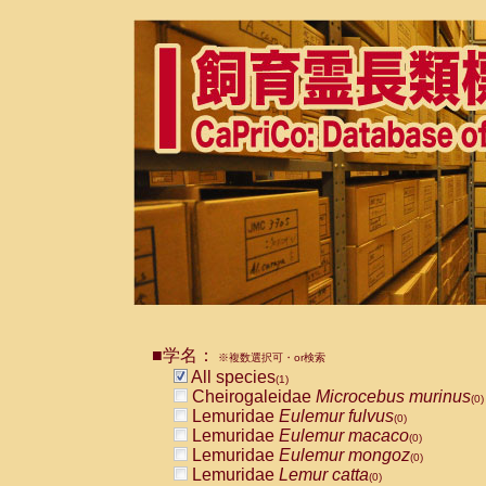
■学名：
※複数選択可・or検索
All species
(1)
Cheirogaleidae
Microcebus murinus
(0)
Lemuridae
Eulemur fulvus
(0)
Lemuridae
Eulemur macaco
(0)
Lemuridae
Eulemur mongoz
(0)
Lemuridae
Lemur catta
(0)