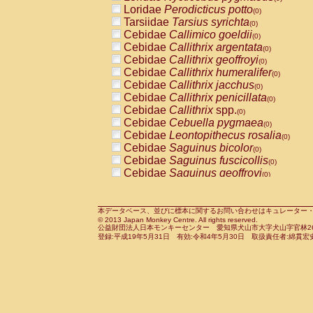
Pitheciidae
Callicebus cupreus
Loridae
Perodicticus potto
(0)
(0)
Pitheciidae
Callicebus donacophilus
Tarsiidae
Tarsius syrichta
(0
(0)
Pitheciidae
Callicebus moloch
Cebidae
Callimico goeldii
(0)
(0)
Pitheciidae
Callicebus torquatus
Cebidae
Callithrix argentata
(0)
(0)
Pitheciidae
Callicebus
spp.
Cebidae
Callithrix geoffroyi
(0)
(0)
Pitheciidae
Chiropotes satanas
Cebidae
Callithrix humeralifer
(0)
(0)
Pitheciidae
Pithecia monachus
Cebidae
Callithrix jacchus
(0)
(0)
Pitheciidae
Pithecia pithecia
Cebidae
Callithrix penicillata
(0)
(0)
Cercopithecidae
Cercocebus agilis
Cebidae
Callithrix
spp.
(0)
(0)
Cercopithecidae
Cercocebus galeritus
Cebidae
Cebuella pygmaea
(0)
Cercopithecidae
Cercocebus torquatu
Cebidae
Leontopithecus rosalia
(0)
Cercopithecidae
Cercocebus torquatus
Cebidae
Saguinus bicolor
(0)
Cercopithecidae
Cercocebus torquatu
Cebidae
Saguinus fuscicollis
(0)
Cercopithecidae
Cercocebus
hybrid
Cebidae
Saguinus geoffroyi
(0)
(0)
Cercopithecidae
Cercocebus
spp.
Cebidae
Saguinus imperator
(0)
(0)
Cercopithecidae
Lophocebus albigen
Cebidae
Saguinus labiatus
(0)
Cercopithecidae
Papio anubis
Cebidae
Saguinus leucopus
本データベース、並びに標本に関するお問い合わせはキュレーター・新宅勇太までお願い
(0)
(0)
© 2013 Japan Monkey Centre. All rights reserved.
Cercopithecidae
Papio cynocephalus
Cebidae
Saguinus midas
(
(0)
公益財団法人日本モンキーセンター 愛知県犬山市大字犬山字官林26番
Cercopithecidae
Papio hamadryas
Cebidae
Saguinus mystax
(0)
登録:平成19年5月31日 有効:令和4年5月30日 取扱責任者:綿貫宏
(0)
Cercopithecidae
Papio papio
Cebidae
Saguinus nigricollis
(0)
(0)
Cercopithecidae
Papio
spp.
Cebidae
Saguinus oedipus
(0)
(1)
Cercopithecidae
Mandrillus leucopha
Cebidae
Saguinus weddelli
(0)
Cercopithecidae
Mandrillus sphinx
Cebidae
Saguinus
spp.
(0)
(0)
Cercopithecidae
Theropithecus gelad
Cebidae
Aotus trivirgatus
(0)
Cercopithecidae
Macaca arctoides
Cebidae
Cebus albifrons
(0)
(0)