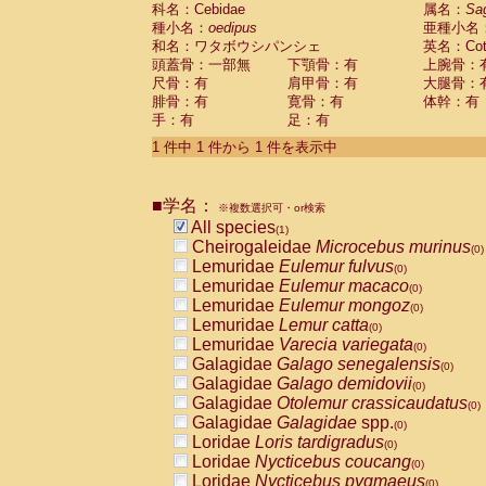
科名：Cebidae
Cebidae
Saguinus midas
属名：
Sa
(0)
種小名：
oedipus
亜種小名
Cebidae
Saguinus mystax
(0)
和名：ワタボウシパンシェ
英名：Cotto
Cebidae
Saguinus nigricollis
(0)
頭蓋骨：一部無
下顎骨：有
上腕骨：
Cebidae
Saguinus oedipus
(1)
尺骨：有
肩甲骨：有
大腿骨：
Cebidae
Saguinus weddelli
(0)
腓骨：有
寛骨：有
体幹：有
Cebidae
Saguinus
spp.
(0)
手：有
足：有
Cebidae
Aotus trivirgatus
(0)
Cebidae
Cebus albifrons
1 件中 1 件から 1 件を表示中
(0)
Cebidae
Cebus apella
(0)
Cebidae
Cebus capucinus
(0)
■学名：
Cebidae
Cebus nigrivittatus
※複数選択可・or検索
(0)
Cebidae
Cebus
spp.
All species
(0)
(1)
Cebidae
Saimiri boliviensis
Cheirogaleidae
Microcebus murinus
(0)
(0)
Cebidae
Saimiri sciureus
Lemuridae
Eulemur fulvus
(0)
(0)
Atelidae
Alouatta caraya
Lemuridae
Eulemur macaco
(0)
(0)
Atelidae
Alouatta fusca
Lemuridae
Eulemur mongoz
(0)
(0)
Atelidae
Alouatta seniculus
Lemuridae
Lemur catta
(0)
(0)
Atelidae
Alouatta
spp.
Lemuridae
Varecia variegata
(0)
(0)
Atelidae
Ateles belzebuth
Galagidae
Galago senegalensis
(0)
(0)
Atelidae
Ateles geoffroyi
Galagidae
Galago demidovii
(0)
(0)
Atelidae
Ateles paniscus
Galagidae
Otolemur crassicaudatus
(0)
(0)
Atelidae
Ateles
spp.
Galagidae
Galagidae
spp.
(0)
(0)
Atelidae
Lagothrix lagothricha
Loridae
Loris tardigradus
(0)
(0)
Atelidae
Lagothrix lagothricha cana
Loridae
Nycticebus coucang
(0)
(0)
Pitheciidae
Cacajao calvus rubicundu
Loridae
Nycticebus pygmaeus
(0)