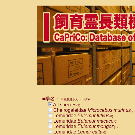
■学名：
※複数選択可・or検索
All species
(1)
Cheirogaleidae
Microcebus murinus
(0)
Lemuridae
Eulemur fulvus
(0)
Lemuridae
Eulemur macaco
(0)
Lemuridae
Eulemur mongoz
(0)
Lemuridae
Lemur catta
(0)