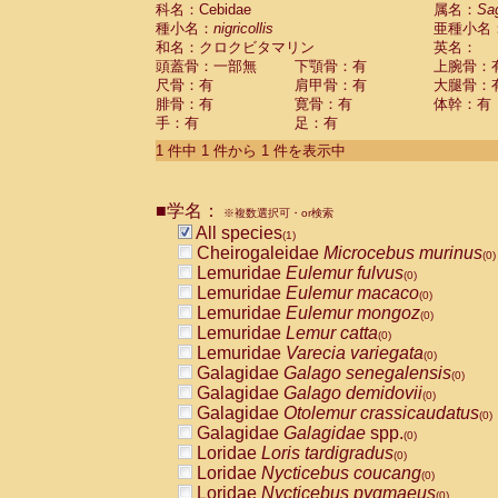
科名：Cebidae
Cebidae
Saguinus midas
属名：
Sa
(0)
種小名：
nigricollis
亜種小名
Cebidae
Saguinus mystax
(0)
和名：クロクビタマリン
英名：
Cebidae
Saguinus nigricollis
(1)
頭蓋骨：一部無
下顎骨：有
上腕骨：
Cebidae
Saguinus oedipus
(0)
尺骨：有
肩甲骨：有
大腿骨：
Cebidae
Saguinus weddelli
(0)
腓骨：有
寛骨：有
体幹：有
Cebidae
Saguinus
spp.
(0)
手：有
足：有
Cebidae
Aotus trivirgatus
(0)
Cebidae
Cebus albifrons
1 件中 1 件から 1 件を表示中
(0)
Cebidae
Cebus apella
(0)
Cebidae
Cebus capucinus
(0)
■学名：
Cebidae
Cebus nigrivittatus
※複数選択可・or検索
(0)
Cebidae
Cebus
spp.
All species
(0)
(1)
Cebidae
Saimiri boliviensis
Cheirogaleidae
Microcebus murinus
(0)
(0)
Cebidae
Saimiri sciureus
Lemuridae
Eulemur fulvus
(0)
(0)
Atelidae
Alouatta caraya
Lemuridae
Eulemur macaco
(0)
(0)
Atelidae
Alouatta fusca
Lemuridae
Eulemur mongoz
(0)
(0)
Atelidae
Alouatta seniculus
Lemuridae
Lemur catta
(0)
(0)
Atelidae
Alouatta
spp.
Lemuridae
Varecia variegata
(0)
(0)
Atelidae
Ateles belzebuth
Galagidae
Galago senegalensis
(0)
(0)
Atelidae
Ateles geoffroyi
Galagidae
Galago demidovii
(0)
(0)
Atelidae
Ateles paniscus
Galagidae
Otolemur crassicaudatus
(0)
(0)
Atelidae
Ateles
spp.
Galagidae
Galagidae
spp.
(0)
(0)
Atelidae
Lagothrix lagothricha
Loridae
Loris tardigradus
(0)
(0)
Atelidae
Lagothrix lagothricha cana
Loridae
Nycticebus coucang
(0)
(0)
Pitheciidae
Cacajao calvus rubicundu
Loridae
Nycticebus pygmaeus
(0)