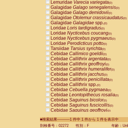
Lemuridae
Varecia variegata
(0)
Galagidae
Galago senegalensis
(0)
Galagidae
Galago demidovii
(0)
Galagidae
Otolemur crassicaudatus
(0)
Galagidae
Galagidae
spp.
(0)
Loridae
Loris tardigradus
(0)
Loridae
Nycticebus coucang
(0)
Loridae
Nycticebus pygmaeus
(0)
Loridae
Perodicticus potto
(0)
Tarsiidae
Tarsius syrichta
(0)
Cebidae
Callimico goeldii
(0)
Cebidae
Callithrix argentata
(0)
Cebidae
Callithrix geoffroyi
(0)
Cebidae
Callithrix humeralifer
(0)
Cebidae
Callithrix jacchus
(0)
Cebidae
Callithrix penicillata
(0)
Cebidae
Callithrix
spp.
(0)
Cebidae
Cebuella pygmaea
(0)
Cebidae
Leontopithecus rosalia
(0)
Cebidae
Saguinus bicolor
(0)
Cebidae
Saguinus fuscicollis
(0)
Cebidae
Saguinus geoffroyi
(0)
Cebidae
Saguinus imperator
(0)
■検索結果-----------1 件中 1 件から 1 件を表示中
Cebidae
Saguinus labiatus
(0)
Cebidae
Saguinus leucopus
剖検番号：02272
性別：F
年齢：Unk
(0)