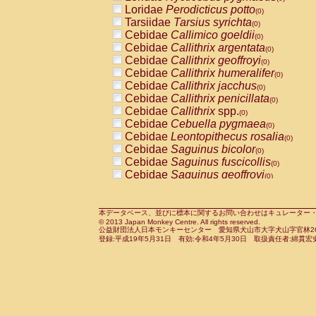
Pitheciidae
Callicebus cupreus
Loridae
Perodicticus potto
(0)
(0)
Pitheciidae
Callicebus donacophilus
Tarsiidae
Tarsius syrichta
(0
(0)
Pitheciidae
Callicebus moloch
Cebidae
Callimico goeldii
(0)
(0)
Pitheciidae
Callicebus torquatus
Cebidae
Callithrix argentata
(0)
(0)
Pitheciidae
Callicebus
spp.
Cebidae
Callithrix geoffroyi
(0)
(0)
Pitheciidae
Chiropotes satanas
Cebidae
Callithrix humeralifer
(0)
(0)
Pitheciidae
Pithecia monachus
Cebidae
Callithrix jacchus
(0)
(0)
Pitheciidae
Pithecia pithecia
Cebidae
Callithrix penicillata
(0)
(0)
Cercopithecidae
Cercocebus agilis
Cebidae
Callithrix
spp.
(0)
(0)
Cercopithecidae
Cercocebus galeritus
Cebidae
Cebuella pygmaea
(0)
Cercopithecidae
Cercocebus torquatu
Cebidae
Leontopithecus rosalia
(0)
Cercopithecidae
Cercocebus torquatus
Cebidae
Saguinus bicolor
(0)
Cercopithecidae
Cercocebus torquatu
Cebidae
Saguinus fuscicollis
(0)
Cercopithecidae
Cercocebus
hybrid
Cebidae
Saguinus geoffroyi
(0)
(0)
Cercopithecidae
Cercocebus
spp.
Cebidae
Saguinus imperator
(0)
(0)
Cercopithecidae
Lophocebus albigen
Cebidae
Saguinus labiatus
(0)
Cercopithecidae
Papio anubis
Cebidae
Saguinus leucopus
本データベース、並びに標本に関するお問い合わせはキュレーター・新宅勇太までお願い
(0)
(0)
© 2013 Japan Monkey Centre. All rights reserved.
Cercopithecidae
Papio cynocephalus
Cebidae
Saguinus midas
(
(0)
公益財団法人日本モンキーセンター 愛知県犬山市大字犬山字官林26番
Cercopithecidae
Papio hamadryas
Cebidae
Saguinus mystax
(0)
登録:平成19年5月31日 有効:令和4年5月30日 取扱責任者:綿貫宏
(0)
Cercopithecidae
Papio papio
Cebidae
Saguinus nigricollis
(0)
(1)
Cercopithecidae
Papio
spp.
Cebidae
Saguinus oedipus
(0)
(0)
Cercopithecidae
Mandrillus leucopha
Cebidae
Saguinus weddelli
(0)
Cercopithecidae
Mandrillus sphinx
Cebidae
Saguinus
spp.
(0)
(0)
Cercopithecidae
Theropithecus gelad
Cebidae
Aotus trivirgatus
(0)
Cercopithecidae
Macaca arctoides
Cebidae
Cebus albifrons
(0)
(0)