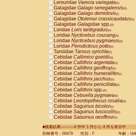
Lemuridae
Varecia variegata
(0)
Galagidae
Galago senegalensis
(0)
Galagidae
Galago demidovii
(0)
Galagidae
Otolemur crassicaudatus
(0)
Galagidae
Galagidae
spp.
(0)
Loridae
Loris tardigradus
(0)
Loridae
Nycticebus coucang
(0)
Loridae
Nycticebus pygmaeus
(0)
Loridae
Perodicticus potto
(0)
Tarsiidae
Tarsius syrichta
(0)
Cebidae
Callimico goeldii
(0)
Cebidae
Callithrix argentata
(0)
Cebidae
Callithrix geoffroyi
(0)
Cebidae
Callithrix humeralifer
(0)
Cebidae
Callithrix jacchus
(0)
Cebidae
Callithrix penicillata
(0)
Cebidae
Callithrix
spp.
(0)
Cebidae
Cebuella pygmaea
(0)
Cebidae
Leontopithecus rosalia
(0)
Cebidae
Saguinus bicolor
(0)
Cebidae
Saguinus fuscicollis
(0)
Cebidae
Saguinus geoffroyi
(0)
Cebidae
Saguinus imperator
(0)
■検索結果-----------4 件中 1 件から 4 件を表示中
Cebidae
Saguinus labiatus
(0)
Cebidae
Saguinus leucopus
剖検番号：00479
性別：F
年齢：Unk
(0)