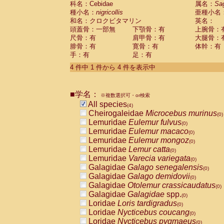
科名：Cebidae
属名：
Sa
Pitheciidae
Callicebus cupreus
(0)
種小名：
nigricollis
亜種小名
Pitheciidae
Callicebus donacophilus
(0
和名：クロクビタマリン
英名：
Pitheciidae
Callicebus moloch
(0)
頭蓋骨：一部無
下顎骨：有
上腕骨：
Pitheciidae
Callicebus torquatus
(0)
尺骨：有
肩甲骨：有
大腿骨：
Pitheciidae
Callicebus
spp.
(0)
腓骨：有
寛骨：有
体幹：有
Pitheciidae
Chiropotes satanas
(0)
手：有
足：有
Pitheciidae
Pithecia monachus
(0)
4 件中 1 件から 4 件を表示中
Pitheciidae
Pithecia pithecia
(0)
Cercopithecidae
Cercocebus agilis
(0)
Cercopithecidae
Cercocebus galeritus
■学名：
Cercopithecidae
Cercocebus torquatu
※複数選択可・or検索
All species
Cercopithecidae
Cercocebus torquatus
(4)
Cheirogaleidae
Microcebus murinus
Cercopithecidae
Cercocebus torquatu
(0)
Lemuridae
Eulemur fulvus
Cercopithecidae
Cercocebus
hybrid
(0)
(0)
Lemuridae
Eulemur macaco
Cercopithecidae
Cercocebus
spp.
(0)
(0)
Lemuridae
Eulemur mongoz
Cercopithecidae
Lophocebus albigen
(0)
Lemuridae
Lemur catta
Cercopithecidae
Papio anubis
(0)
(0)
Lemuridae
Varecia variegata
Cercopithecidae
Papio cynocephalus
(0)
(
Galagidae
Galago senegalensis
Cercopithecidae
Papio hamadryas
(0)
(0)
Galagidae
Galago demidovii
Cercopithecidae
Papio papio
(0)
(0)
Galagidae
Otolemur crassicaudatus
Cercopithecidae
Papio
spp.
(0)
(0)
Galagidae
Galagidae
spp.
Cercopithecidae
Mandrillus leucopha
(0)
Loridae
Loris tardigradus
Cercopithecidae
Mandrillus sphinx
(0)
(0)
Loridae
Nycticebus coucang
Cercopithecidae
Theropithecus gelad
(0)
Loridae
Nycticebus pygmaeus
Cercopithecidae
Macaca arctoides
(0)
(0)