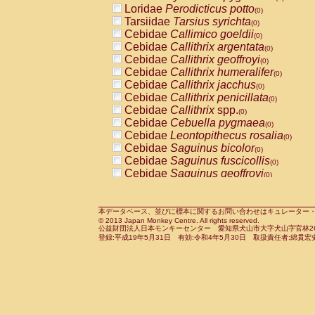
Loridae
Perodicticus potto
Cercopithecidae
Macaca assamensis
(0)
(
Tarsiidae
Tarsius syrichta
Cercopithecidae
Macaca brunnescen
(0)
Cebidae
Callimico goeldii
Cercopithecidae
Macaca cyclopis
(0)
(0)
Cebidae
Callithrix argentata
Cercopithecidae
Macaca fascicularis
(0)
(1
Cebidae
Callithrix geoffroyi
Cercopithecidae
Macaca fuscaca fusc
(0)
Cebidae
Callithrix humeralifer
Cercopithecidae
Macaca fuscata yaku
(0)
Cebidae
Callithrix jacchus
Cercopithecidae
Macaca fuscata
hybr
(0)
Cebidae
Callithrix penicillata
Cercopithecidae
Macaca maura
(0)
(0)
Cebidae
Callithrix
spp.
Cercopithecidae
Macaca mulatta
(0)
(1)
Cebidae
Cebuella pygmaea
Cercopithecidae
Macaca nemestrina
(0)
(0
Cebidae
Leontopithecus rosalia
Cercopithecidae
Macaca nigra
(0)
(0)
Cebidae
Saguinus bicolor
Cercopithecidae
Macaca radiata
(0)
(0)
Cebidae
Saguinus fuscicollis
Cercopithecidae
Macaca silenus
(0)
(0)
Cebidae
Saguinus geoffroyi
Cercopithecidae
Macaca sinica
(0)
(0)
Cebidae
Saguinus imperator
Cercopithecidae
Macaca sylvanus
(0)
(0)
Cebidae
Saguinus labiatus
Cercopithecidae
Macaca thibetana
(0)
(0)
Cebidae
Saguinus leucopus
Cercopithecidae
Macaca tonkeana
本データベース、並びに標本に関するお問い合わせはキュレーター・新宅勇太までお願い
(0)
(0)
© 2013 Japan Monkey Centre. All rights reserved.
Cebidae
Saguinus midas
Cercopithecidae
Macaca
hybrid
(0)
(0)
公益財団法人日本モンキーセンター 愛知県犬山市大字犬山字官林26番
Cebidae
Saguinus mystax
Cercopithecidae
Macaca
spp.
登録:平成19年5月31日 有効:令和4年5月30日 取扱責任者:綿貫宏
(0)
(0)
Cebidae
Saguinus nigricollis
Cercopithecidae
Allenopithecus nigrov
(1)
Cebidae
Saguinus oedipus
Cercopithecidae
Cercopithecus ascan
(0)
Cebidae
Saguinus weddelli
Cercopithecidae
Cercopithecus ascan
(0)
Cebidae
Saguinus
spp.
Cercopithecidae
Cercopithecus ceph
(0)
Cebidae
Aotus trivirgatus
Cercopithecidae
Cercopithecus diana
(0)
Cebidae
Cebus albifrons
Cercopithecidae
Cercopithecus hamly
(0)