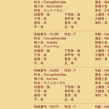
科名：Cercopithecidae
Cebidae
Saguinus midas
属名：
Ma
(0)
種小名：
fascicularis
亜種小名
Cebidae
Saguinus mystax
(0)
和名：カニクイザル
英名：Crab
Cebidae
Saguinus nigricollis
(1)
頭蓋骨：無
下顎骨：無
上腕骨：
Cebidae
Saguinus oedipus
(0)
尺骨：有
肩甲骨：有
大腿骨：
Cebidae
Saguinus weddelli
(0)
腓骨：有
寛骨：有
体幹：有
Cebidae
Saguinus
spp.
(0)
手：有
足：有
Cebidae
Aotus trivirgatus
(0)
Cebidae
Cebus albifrons
(0)
剖検番号：01188
性別：F
年齢：Unk
Cebidae
Cebus apella
科名：Cercopithecidae
(0)
属名：
Ma
Cebidae
Cebus capucinus
種小名：
mulatta
亜種小名
(0)
Cebidae
Cebus nigrivittatus
和名：アカゲザル
英名：Rhes
(0)
Cebidae
Cebus
spp.
頭蓋骨：無
下顎骨：無
上腕骨：
(0)
Cebidae
Saimiri boliviensis
尺骨：有
肩甲骨：有
大腿骨：
(0)
腓骨：有
Cebidae
Saimiri sciureus
寛骨：有
体幹：有
(0)
手：有
足：有
Atelidae
Alouatta caraya
(0)
Atelidae
Alouatta fusca
(0)
剖検番号：01458
性別：F
年齢：Unk
Atelidae
Alouatta seniculus
(0)
科名：Cercopithecidae
属名：
Ma
Atelidae
Alouatta
spp.
(0)
種小名：
fuscata
亜種小名
Atelidae
Ateles belzebuth
(0)
和名：ヤクニホンザル
英名：Japa
Atelidae
Ateles geoffroyi
(0)
頭蓋骨：無
下顎骨：無
上腕骨：
Atelidae
Ateles paniscus
(0)
尺骨：有
肩甲骨：有
大腿骨：
Atelidae
Ateles
spp.
腓骨：有
寛骨：有
(0)
体幹：有
Atelidae
Lagothrix lagothricha
手：有
足：有
(0)
Atelidae
Lagothrix lagothricha cana
(0)
剖検番号：02272
性別：F
年齢：Unk
Pitheciidae
Cacajao calvus rubicundu