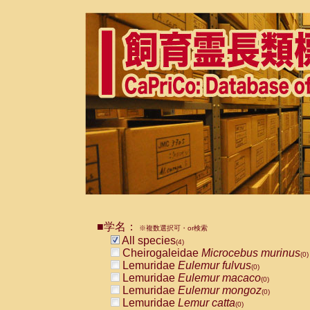
■学名：
※複数選択可・or検索
All species
(4)
Cheirogaleidae
Microcebus murinus
(0)
Lemuridae
Eulemur fulvus
(0)
Lemuridae
Eulemur macaco
(0)
Lemuridae
Eulemur mongoz
(0)
Lemuridae
Lemur catta
(0)