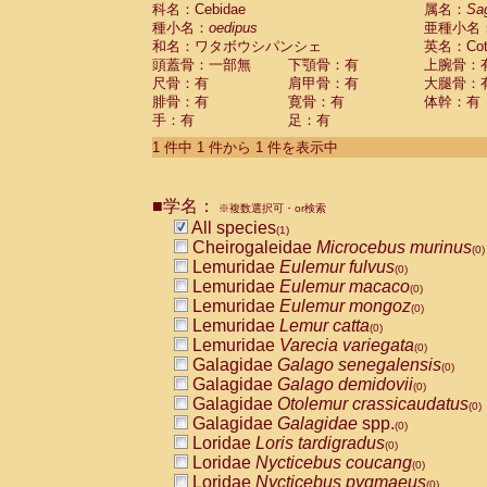
科名：Cebidae
Cebidae
Saguinus midas
属名：
Sa
(0)
種小名：
oedipus
亜種小名
Cebidae
Saguinus mystax
(0)
和名：ワタボウシパンシェ
英名：Cotto
Cebidae
Saguinus nigricollis
(0)
頭蓋骨：一部無
下顎骨：有
上腕骨：
Cebidae
Saguinus oedipus
(1)
尺骨：有
肩甲骨：有
大腿骨：
Cebidae
Saguinus weddelli
(0)
腓骨：有
寛骨：有
体幹：有
Cebidae
Saguinus
spp.
(0)
手：有
足：有
Cebidae
Aotus trivirgatus
(0)
Cebidae
Cebus albifrons
1 件中 1 件から 1 件を表示中
(0)
Cebidae
Cebus apella
(0)
Cebidae
Cebus capucinus
(0)
■学名：
Cebidae
Cebus nigrivittatus
※複数選択可・or検索
(0)
Cebidae
Cebus
spp.
All species
(0)
(1)
Cebidae
Saimiri boliviensis
Cheirogaleidae
Microcebus murinus
(0)
(0)
Cebidae
Saimiri sciureus
Lemuridae
Eulemur fulvus
(0)
(0)
Atelidae
Alouatta caraya
Lemuridae
Eulemur macaco
(0)
(0)
Atelidae
Alouatta fusca
Lemuridae
Eulemur mongoz
(0)
(0)
Atelidae
Alouatta seniculus
Lemuridae
Lemur catta
(0)
(0)
Atelidae
Alouatta
spp.
Lemuridae
Varecia variegata
(0)
(0)
Atelidae
Ateles belzebuth
Galagidae
Galago senegalensis
(0)
(0)
Atelidae
Ateles geoffroyi
Galagidae
Galago demidovii
(0)
(0)
Atelidae
Ateles paniscus
Galagidae
Otolemur crassicaudatus
(0)
(0)
Atelidae
Ateles
spp.
Galagidae
Galagidae
spp.
(0)
(0)
Atelidae
Lagothrix lagothricha
Loridae
Loris tardigradus
(0)
(0)
Atelidae
Lagothrix lagothricha cana
Loridae
Nycticebus coucang
(0)
(0)
Pitheciidae
Cacajao calvus rubicundu
Loridae
Nycticebus pygmaeus
(0)