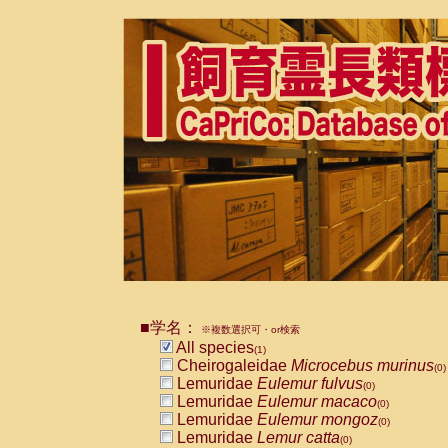
■学名：
※複数選択可・or検索
All species
(1)
Cheirogaleidae
Microcebus murinus
(0)
Lemuridae
Eulemur fulvus
(0)
Lemuridae
Eulemur macaco
(0)
Lemuridae
Eulemur mongoz
(0)
Lemuridae
Lemur catta
(0)