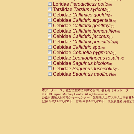
Pitheciidae
Callicebus cupreus
Loridae
Perodicticus potto
(0)
(0)
Pitheciidae
Callicebus donacophilus
Tarsiidae
Tarsius syrichta
(0
(0)
Pitheciidae
Callicebus moloch
Cebidae
Callimico goeldii
(0)
(0)
Pitheciidae
Callicebus torquatus
Cebidae
Callithrix argentata
(0)
(0)
Pitheciidae
Callicebus
spp.
Cebidae
Callithrix geoffroyi
(0)
(0)
Pitheciidae
Chiropotes satanas
Cebidae
Callithrix humeralifer
(0)
(0)
Pitheciidae
Pithecia monachus
Cebidae
Callithrix jacchus
(0)
(0)
Pitheciidae
Pithecia pithecia
Cebidae
Callithrix penicillata
(0)
(0)
Cercopithecidae
Cercocebus agilis
Cebidae
Callithrix
spp.
(0)
(0)
Cercopithecidae
Cercocebus galeritus
Cebidae
Cebuella pygmaea
(0)
Cercopithecidae
Cercocebus torquatu
Cebidae
Leontopithecus rosalia
(0)
Cercopithecidae
Cercocebus torquatus
Cebidae
Saguinus bicolor
(0)
Cercopithecidae
Cercocebus torquatu
Cebidae
Saguinus fuscicollis
(0)
Cercopithecidae
Cercocebus
hybrid
Cebidae
Saguinus geoffroyi
(0)
(0)
Cercopithecidae
Cercocebus
spp.
Cebidae
Saguinus imperator
(0)
(0)
Cercopithecidae
Lophocebus albigen
Cebidae
Saguinus labiatus
(0)
Cercopithecidae
Papio anubis
Cebidae
Saguinus leucopus
本データベース、並びに標本に関するお問い合わせはキュレーター・新宅勇太までお願い
(0)
(0)
© 2013 Japan Monkey Centre. All rights reserved.
Cercopithecidae
Papio cynocephalus
Cebidae
Saguinus midas
(
(0)
公益財団法人日本モンキーセンター 愛知県犬山市大字犬山字官林26番
Cercopithecidae
Papio hamadryas
Cebidae
Saguinus mystax
(0)
登録:平成19年5月31日 有効:令和4年5月30日 取扱責任者:綿貫宏
(0)
Cercopithecidae
Papio papio
Cebidae
Saguinus nigricollis
(0)
(0)
Cercopithecidae
Papio
spp.
Cebidae
Saguinus oedipus
(0)
(1)
Cercopithecidae
Mandrillus leucopha
Cebidae
Saguinus weddelli
(0)
Cercopithecidae
Mandrillus sphinx
Cebidae
Saguinus
spp.
(0)
(0)
Cercopithecidae
Theropithecus gelad
Cebidae
Aotus trivirgatus
(0)
Cercopithecidae
Macaca arctoides
Cebidae
Cebus albifrons
(0)
(0)