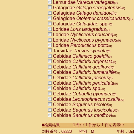
Lemuridae
Varecia variegata
(0)
Galagidae
Galago senegalensis
(0)
Galagidae
Galago demidovii
(0)
Galagidae
Otolemur crassicaudatus
(0)
Galagidae
Galagidae
spp.
(0)
Loridae
Loris tardigradus
(0)
Loridae
Nycticebus coucang
(0)
Loridae
Nycticebus pygmaeus
(0)
Loridae
Perodicticus potto
(0)
Tarsiidae
Tarsius syrichta
(0)
Cebidae
Callimico goeldii
(0)
Cebidae
Callithrix argentata
(0)
Cebidae
Callithrix geoffroyi
(0)
Cebidae
Callithrix humeralifer
(0)
Cebidae
Callithrix jacchus
(0)
Cebidae
Callithrix penicillata
(0)
Cebidae
Callithrix
spp.
(0)
Cebidae
Cebuella pygmaea
(0)
Cebidae
Leontopithecus rosalia
(0)
Cebidae
Saguinus bicolor
(0)
Cebidae
Saguinus fuscicollis
(0)
Cebidae
Saguinus geoffroyi
(0)
Cebidae
Saguinus imperator
(0)
■検索結果-----------1 件中 1 件から 1 件を表示中
Cebidae
Saguinus labiatus
(0)
Cebidae
Saguinus leucopus
剖検番号：02220
性別：M
年齢：Unk
(0)