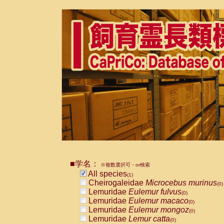
■学名：
※複数選択可・or検索
All species
(1)
Cheirogaleidae
Microcebus murinus
(0)
Lemuridae
Eulemur fulvus
(0)
Lemuridae
Eulemur macaco
(0)
Lemuridae
Eulemur mongoz
(0)
Lemuridae
Lemur catta
(0)