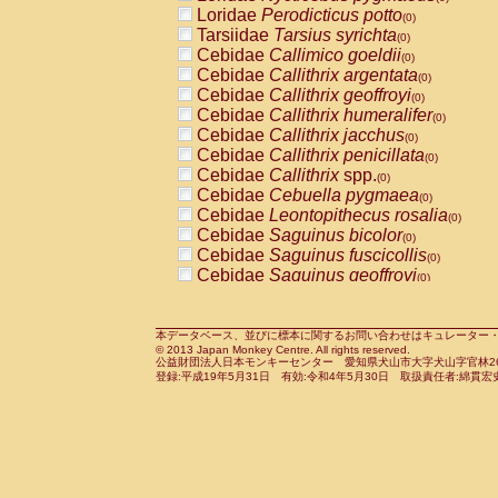
Pitheciidae
Callicebus cupreus
Loridae
Perodicticus potto
(0)
(0)
Pitheciidae
Callicebus donacophilus
Tarsiidae
Tarsius syrichta
(0
(0)
Pitheciidae
Callicebus moloch
Cebidae
Callimico goeldii
(0)
(0)
Pitheciidae
Callicebus torquatus
Cebidae
Callithrix argentata
(0)
(0)
Pitheciidae
Callicebus
spp.
Cebidae
Callithrix geoffroyi
(0)
(0)
Pitheciidae
Chiropotes satanas
Cebidae
Callithrix humeralifer
(0)
(0)
Pitheciidae
Pithecia monachus
Cebidae
Callithrix jacchus
(0)
(0)
Pitheciidae
Pithecia pithecia
Cebidae
Callithrix penicillata
(0)
(0)
Cercopithecidae
Cercocebus agilis
Cebidae
Callithrix
spp.
(0)
(0)
Cercopithecidae
Cercocebus galeritus
Cebidae
Cebuella pygmaea
(0)
Cercopithecidae
Cercocebus torquatu
Cebidae
Leontopithecus rosalia
(0)
Cercopithecidae
Cercocebus torquatus
Cebidae
Saguinus bicolor
(0)
Cercopithecidae
Cercocebus torquatu
Cebidae
Saguinus fuscicollis
(0)
Cercopithecidae
Cercocebus
hybrid
Cebidae
Saguinus geoffroyi
(0)
(0)
Cercopithecidae
Cercocebus
spp.
Cebidae
Saguinus imperator
(0)
(0)
Cercopithecidae
Lophocebus albigen
Cebidae
Saguinus labiatus
(0)
Cercopithecidae
Papio anubis
Cebidae
Saguinus leucopus
本データベース、並びに標本に関するお問い合わせはキュレーター・新宅勇太までお願い
(0)
(0)
© 2013 Japan Monkey Centre. All rights reserved.
Cercopithecidae
Papio cynocephalus
Cebidae
Saguinus midas
(
(0)
公益財団法人日本モンキーセンター 愛知県犬山市大字犬山字官林26番
Cercopithecidae
Papio hamadryas
Cebidae
Saguinus mystax
(0)
登録:平成19年5月31日 有効:令和4年5月30日 取扱責任者:綿貫宏
(0)
Cercopithecidae
Papio papio
Cebidae
Saguinus nigricollis
(0)
(0)
Cercopithecidae
Papio
spp.
Cebidae
Saguinus oedipus
(0)
(1)
Cercopithecidae
Mandrillus leucopha
Cebidae
Saguinus weddelli
(0)
Cercopithecidae
Mandrillus sphinx
Cebidae
Saguinus
spp.
(0)
(0)
Cercopithecidae
Theropithecus gelad
Cebidae
Aotus trivirgatus
(0)
Cercopithecidae
Macaca arctoides
Cebidae
Cebus albifrons
(0)
(0)