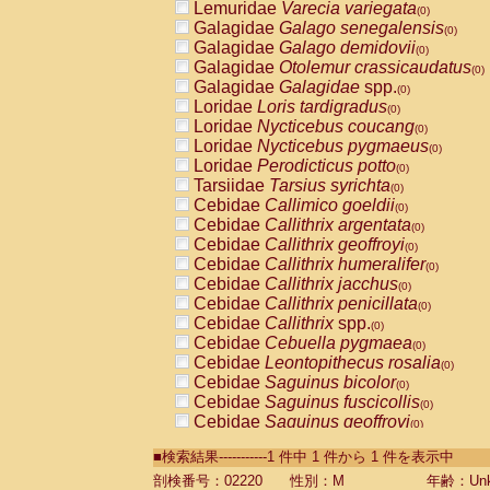
Lemuridae
Varecia variegata
(0)
Galagidae
Galago senegalensis
(0)
Galagidae
Galago demidovii
(0)
Galagidae
Otolemur crassicaudatus
(0)
Galagidae
Galagidae
spp.
(0)
Loridae
Loris tardigradus
(0)
Loridae
Nycticebus coucang
(0)
Loridae
Nycticebus pygmaeus
(0)
Loridae
Perodicticus potto
(0)
Tarsiidae
Tarsius syrichta
(0)
Cebidae
Callimico goeldii
(0)
Cebidae
Callithrix argentata
(0)
Cebidae
Callithrix geoffroyi
(0)
Cebidae
Callithrix humeralifer
(0)
Cebidae
Callithrix jacchus
(0)
Cebidae
Callithrix penicillata
(0)
Cebidae
Callithrix
spp.
(0)
Cebidae
Cebuella pygmaea
(0)
Cebidae
Leontopithecus rosalia
(0)
Cebidae
Saguinus bicolor
(0)
Cebidae
Saguinus fuscicollis
(0)
Cebidae
Saguinus geoffroyi
(0)
Cebidae
Saguinus imperator
(0)
■検索結果-----------1 件中 1 件から 1 件を表示中
Cebidae
Saguinus labiatus
(0)
Cebidae
Saguinus leucopus
剖検番号：02220
性別：M
年齢：Unk
(0)