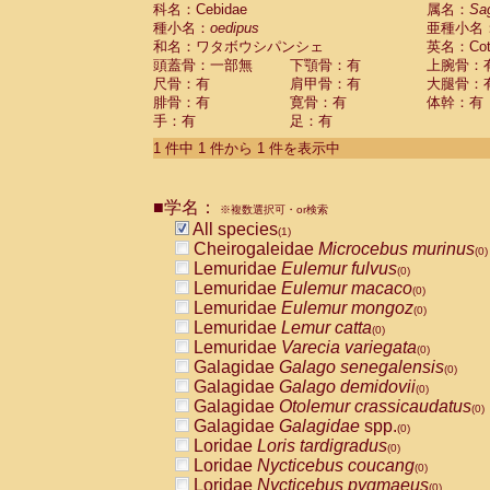
科名：Cebidae
Cebidae
Saguinus midas
属名：
Sa
(0)
種小名：
oedipus
亜種小名
Cebidae
Saguinus mystax
(0)
和名：ワタボウシパンシェ
英名：Cotto
Cebidae
Saguinus nigricollis
(0)
頭蓋骨：一部無
下顎骨：有
上腕骨：
Cebidae
Saguinus oedipus
(1)
尺骨：有
肩甲骨：有
大腿骨：
Cebidae
Saguinus weddelli
(0)
腓骨：有
寛骨：有
体幹：有
Cebidae
Saguinus
spp.
(0)
手：有
足：有
Cebidae
Aotus trivirgatus
(0)
Cebidae
Cebus albifrons
1 件中 1 件から 1 件を表示中
(0)
Cebidae
Cebus apella
(0)
Cebidae
Cebus capucinus
(0)
■学名：
Cebidae
Cebus nigrivittatus
※複数選択可・or検索
(0)
Cebidae
Cebus
spp.
All species
(0)
(1)
Cebidae
Saimiri boliviensis
Cheirogaleidae
Microcebus murinus
(0)
(0)
Cebidae
Saimiri sciureus
Lemuridae
Eulemur fulvus
(0)
(0)
Atelidae
Alouatta caraya
Lemuridae
Eulemur macaco
(0)
(0)
Atelidae
Alouatta fusca
Lemuridae
Eulemur mongoz
(0)
(0)
Atelidae
Alouatta seniculus
Lemuridae
Lemur catta
(0)
(0)
Atelidae
Alouatta
spp.
Lemuridae
Varecia variegata
(0)
(0)
Atelidae
Ateles belzebuth
Galagidae
Galago senegalensis
(0)
(0)
Atelidae
Ateles geoffroyi
Galagidae
Galago demidovii
(0)
(0)
Atelidae
Ateles paniscus
Galagidae
Otolemur crassicaudatus
(0)
(0)
Atelidae
Ateles
spp.
Galagidae
Galagidae
spp.
(0)
(0)
Atelidae
Lagothrix lagothricha
Loridae
Loris tardigradus
(0)
(0)
Atelidae
Lagothrix lagothricha cana
Loridae
Nycticebus coucang
(0)
(0)
Pitheciidae
Cacajao calvus rubicundu
Loridae
Nycticebus pygmaeus
(0)