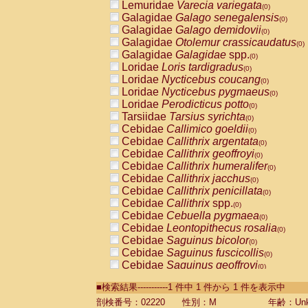
Lemuridae
Varecia variegata
(0)
Galagidae
Galago senegalensis
(0)
Galagidae
Galago demidovii
(0)
Galagidae
Otolemur crassicaudatus
(0)
Galagidae
Galagidae
spp.
(0)
Loridae
Loris tardigradus
(0)
Loridae
Nycticebus coucang
(0)
Loridae
Nycticebus pygmaeus
(0)
Loridae
Perodicticus potto
(0)
Tarsiidae
Tarsius syrichta
(0)
Cebidae
Callimico goeldii
(0)
Cebidae
Callithrix argentata
(0)
Cebidae
Callithrix geoffroyi
(0)
Cebidae
Callithrix humeralifer
(0)
Cebidae
Callithrix jacchus
(0)
Cebidae
Callithrix penicillata
(0)
Cebidae
Callithrix
spp.
(0)
Cebidae
Cebuella pygmaea
(0)
Cebidae
Leontopithecus rosalia
(0)
Cebidae
Saguinus bicolor
(0)
Cebidae
Saguinus fuscicollis
(0)
Cebidae
Saguinus geoffroyi
(0)
Cebidae
Saguinus imperator
(0)
■検索結果-----------1 件中 1 件から 1 件を表示中
Cebidae
Saguinus labiatus
(0)
Cebidae
Saguinus leucopus
剖検番号：02220
性別：M
年齢：Unk
(0)