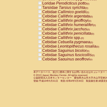
Pitheciidae
Callicebus cupreus
Loridae
Perodicticus potto
(0)
(0)
Pitheciidae
Callicebus donacophilus
Tarsiidae
Tarsius syrichta
(0
(0)
Pitheciidae
Callicebus moloch
Cebidae
Callimico goeldii
(0)
(0)
Pitheciidae
Callicebus torquatus
Cebidae
Callithrix argentata
(0)
(0)
Pitheciidae
Callicebus
spp.
Cebidae
Callithrix geoffroyi
(0)
(0)
Pitheciidae
Chiropotes satanas
Cebidae
Callithrix humeralifer
(0)
(0)
Pitheciidae
Pithecia monachus
Cebidae
Callithrix jacchus
(0)
(0)
Pitheciidae
Pithecia pithecia
Cebidae
Callithrix penicillata
(0)
(0)
Cercopithecidae
Cercocebus agilis
Cebidae
Callithrix
spp.
(0)
(0)
Cercopithecidae
Cercocebus galeritus
Cebidae
Cebuella pygmaea
(0)
Cercopithecidae
Cercocebus torquatu
Cebidae
Leontopithecus rosalia
(0)
Cercopithecidae
Cercocebus torquatus
Cebidae
Saguinus bicolor
(0)
Cercopithecidae
Cercocebus torquatu
Cebidae
Saguinus fuscicollis
(0)
Cercopithecidae
Cercocebus
hybrid
Cebidae
Saguinus geoffroyi
(0)
(0)
Cercopithecidae
Cercocebus
spp.
Cebidae
Saguinus imperator
(0)
(0)
Cercopithecidae
Lophocebus albigen
Cebidae
Saguinus labiatus
(0)
Cercopithecidae
Papio anubis
Cebidae
Saguinus leucopus
本データベース、並びに標本に関するお問い合わせはキュレーター・新宅勇太までお願い
(0)
(0)
© 2013 Japan Monkey Centre. All rights reserved.
Cercopithecidae
Papio cynocephalus
Cebidae
Saguinus midas
(
(0)
公益財団法人日本モンキーセンター 愛知県犬山市大字犬山字官林26番
Cercopithecidae
Papio hamadryas
Cebidae
Saguinus mystax
(0)
登録:平成19年5月31日 有効:令和4年5月30日 取扱責任者:綿貫宏
(0)
Cercopithecidae
Papio papio
Cebidae
Saguinus nigricollis
(0)
(0)
Cercopithecidae
Papio
spp.
Cebidae
Saguinus oedipus
(0)
(1)
Cercopithecidae
Mandrillus leucopha
Cebidae
Saguinus weddelli
(0)
Cercopithecidae
Mandrillus sphinx
Cebidae
Saguinus
spp.
(0)
(0)
Cercopithecidae
Theropithecus gelad
Cebidae
Aotus trivirgatus
(0)
Cercopithecidae
Macaca arctoides
Cebidae
Cebus albifrons
(0)
(0)