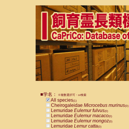
■学名：
※複数選択可・or検索
All species
(1)
Cheirogaleidae
Microcebus murinus
(0)
Lemuridae
Eulemur fulvus
(0)
Lemuridae
Eulemur macaco
(0)
Lemuridae
Eulemur mongoz
(0)
Lemuridae
Lemur catta
(0)