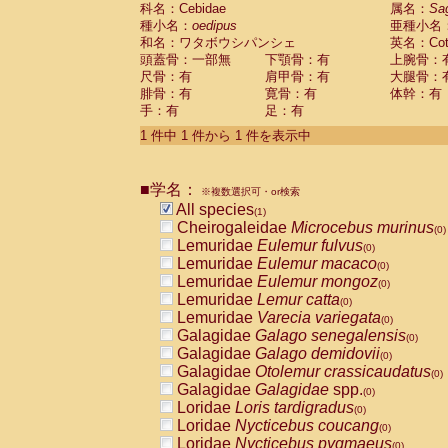
科名：Cebidae
Cebidae
Saguinus midas
属名：
Sa
(0)
種小名：
oedipus
亜種小名
Cebidae
Saguinus mystax
(0)
和名：ワタボウシパンシェ
英名：Cotto
Cebidae
Saguinus nigricollis
(0)
頭蓋骨：一部無
下顎骨：有
上腕骨：
Cebidae
Saguinus oedipus
(1)
尺骨：有
肩甲骨：有
大腿骨：
Cebidae
Saguinus weddelli
(0)
腓骨：有
寛骨：有
体幹：有
Cebidae
Saguinus
spp.
(0)
手：有
足：有
Cebidae
Aotus trivirgatus
(0)
Cebidae
Cebus albifrons
1 件中 1 件から 1 件を表示中
(0)
Cebidae
Cebus apella
(0)
Cebidae
Cebus capucinus
(0)
■学名：
Cebidae
Cebus nigrivittatus
※複数選択可・or検索
(0)
Cebidae
Cebus
spp.
All species
(0)
(1)
Cebidae
Saimiri boliviensis
Cheirogaleidae
Microcebus murinus
(0)
(0)
Cebidae
Saimiri sciureus
Lemuridae
Eulemur fulvus
(0)
(0)
Atelidae
Alouatta caraya
Lemuridae
Eulemur macaco
(0)
(0)
Atelidae
Alouatta fusca
Lemuridae
Eulemur mongoz
(0)
(0)
Atelidae
Alouatta seniculus
Lemuridae
Lemur catta
(0)
(0)
Atelidae
Alouatta
spp.
Lemuridae
Varecia variegata
(0)
(0)
Atelidae
Ateles belzebuth
Galagidae
Galago senegalensis
(0)
(0)
Atelidae
Ateles geoffroyi
Galagidae
Galago demidovii
(0)
(0)
Atelidae
Ateles paniscus
Galagidae
Otolemur crassicaudatus
(0)
(0)
Atelidae
Ateles
spp.
Galagidae
Galagidae
spp.
(0)
(0)
Atelidae
Lagothrix lagothricha
Loridae
Loris tardigradus
(0)
(0)
Atelidae
Lagothrix lagothricha cana
Loridae
Nycticebus coucang
(0)
(0)
Pitheciidae
Cacajao calvus rubicundu
Loridae
Nycticebus pygmaeus
(0)