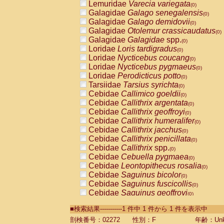
Lemuridae
Varecia variegata
(0)
Galagidae
Galago senegalensis
(0)
Galagidae
Galago demidovii
(0)
Galagidae
Otolemur crassicaudatus
(0)
Galagidae
Galagidae
spp.
(0)
Loridae
Loris tardigradus
(0)
Loridae
Nycticebus coucang
(0)
Loridae
Nycticebus pygmaeus
(0)
Loridae
Perodicticus potto
(0)
Tarsiidae
Tarsius syrichta
(0)
Cebidae
Callimico goeldii
(0)
Cebidae
Callithrix argentata
(0)
Cebidae
Callithrix geoffroyi
(0)
Cebidae
Callithrix humeralifer
(0)
Cebidae
Callithrix jacchus
(0)
Cebidae
Callithrix penicillata
(0)
Cebidae
Callithrix
spp.
(0)
Cebidae
Cebuella pygmaea
(0)
Cebidae
Leontopithecus rosalia
(0)
Cebidae
Saguinus bicolor
(0)
Cebidae
Saguinus fuscicollis
(0)
Cebidae
Saguinus geoffroyi
(0)
Cebidae
Saguinus imperator
(0)
■検索結果-----------1 件中 1 件から 1 件を表示中
Cebidae
Saguinus labiatus
(0)
Cebidae
Saguinus leucopus
剖検番号：02272
性別：F
年齢：Unk
(0)