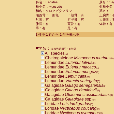
科名：Cebidae
Cebidae
Saguinus midas
属名：
Sa
(0)
種小名：
nigricollis
亜種小名
Cebidae
Saguinus mystax
(0)
和名：クロクビタマリン
英名：
Cebidae
Saguinus nigricollis
(1)
頭蓋骨：一部無
下顎骨：有
上腕骨：
Cebidae
Saguinus oedipus
(0)
尺骨：有
肩甲骨：有
大腿骨：
Cebidae
Saguinus weddelli
(0)
腓骨：有
寛骨：有
体幹：有
Cebidae
Saguinus
spp.
(0)
手：有
足：有
Cebidae
Aotus trivirgatus
(0)
Cebidae
Cebus albifrons
1 件中 1 件から 1 件を表示中
(0)
Cebidae
Cebus apella
(0)
Cebidae
Cebus capucinus
(0)
■学名：
Cebidae
Cebus nigrivittatus
※複数選択可・or検索
(0)
Cebidae
Cebus
spp.
All species
(0)
(1)
Cebidae
Saimiri boliviensis
Cheirogaleidae
Microcebus murinus
(0)
(0)
Cebidae
Saimiri sciureus
Lemuridae
Eulemur fulvus
(0)
(0)
Atelidae
Alouatta caraya
Lemuridae
Eulemur macaco
(0)
(0)
Atelidae
Alouatta fusca
Lemuridae
Eulemur mongoz
(0)
(0)
Atelidae
Alouatta seniculus
Lemuridae
Lemur catta
(0)
(0)
Atelidae
Alouatta
spp.
Lemuridae
Varecia variegata
(0)
(0)
Atelidae
Ateles belzebuth
Galagidae
Galago senegalensis
(0)
(0)
Atelidae
Ateles geoffroyi
Galagidae
Galago demidovii
(0)
(0)
Atelidae
Ateles paniscus
Galagidae
Otolemur crassicaudatus
(0)
(0)
Atelidae
Ateles
spp.
Galagidae
Galagidae
spp.
(0)
(0)
Atelidae
Lagothrix lagothricha
Loridae
Loris tardigradus
(0)
(0)
Atelidae
Lagothrix lagothricha cana
Loridae
Nycticebus coucang
(0)
(0)
Pitheciidae
Cacajao calvus rubicundu
Loridae
Nycticebus pygmaeus
(0)