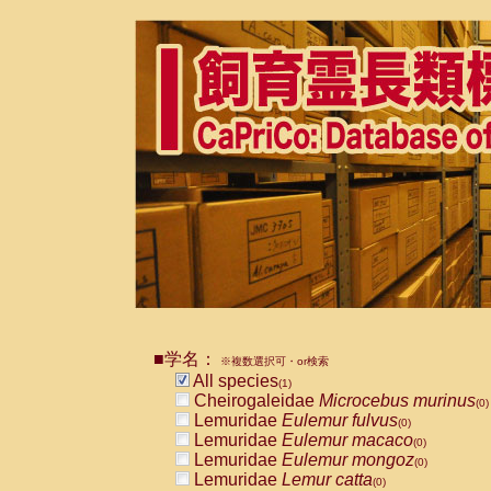
■学名：
※複数選択可・or検索
All species
(1)
Cheirogaleidae
Microcebus murinus
(0)
Lemuridae
Eulemur fulvus
(0)
Lemuridae
Eulemur macaco
(0)
Lemuridae
Eulemur mongoz
(0)
Lemuridae
Lemur catta
(0)