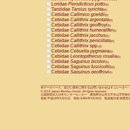
Pitheciidae
Callicebus cupreus
Loridae
Perodicticus potto
(0)
(0)
Pitheciidae
Callicebus donacophilus
Tarsiidae
Tarsius syrichta
(0
(0)
Pitheciidae
Callicebus moloch
Cebidae
Callimico goeldii
(0)
(0)
Pitheciidae
Callicebus torquatus
Cebidae
Callithrix argentata
(0)
(0)
Pitheciidae
Callicebus
spp.
Cebidae
Callithrix geoffroyi
(0)
(0)
Pitheciidae
Chiropotes satanas
Cebidae
Callithrix humeralifer
(0)
(0)
Pitheciidae
Pithecia monachus
Cebidae
Callithrix jacchus
(0)
(0)
Pitheciidae
Pithecia pithecia
Cebidae
Callithrix penicillata
(0)
(0)
Cercopithecidae
Cercocebus agilis
Cebidae
Callithrix
spp.
(0)
(0)
Cercopithecidae
Cercocebus galeritus
Cebidae
Cebuella pygmaea
(0)
Cercopithecidae
Cercocebus torquatu
Cebidae
Leontopithecus rosalia
(0)
Cercopithecidae
Cercocebus torquatus
Cebidae
Saguinus bicolor
(0)
Cercopithecidae
Cercocebus torquatu
Cebidae
Saguinus fuscicollis
(0)
Cercopithecidae
Cercocebus
hybrid
Cebidae
Saguinus geoffroyi
(0)
(0)
Cercopithecidae
Cercocebus
spp.
Cebidae
Saguinus imperator
(0)
(0)
Cercopithecidae
Lophocebus albigen
Cebidae
Saguinus labiatus
(0)
Cercopithecidae
Papio anubis
Cebidae
Saguinus leucopus
本データベース、並びに標本に関するお問い合わせはキュレーター・新宅勇太までお願い
(0)
(0)
© 2013 Japan Monkey Centre. All rights reserved.
Cercopithecidae
Papio cynocephalus
Cebidae
Saguinus midas
(
(0)
公益財団法人日本モンキーセンター 愛知県犬山市大字犬山字官林26番
Cercopithecidae
Papio hamadryas
Cebidae
Saguinus mystax
(0)
登録:平成19年5月31日 有効:令和4年5月30日 取扱責任者:綿貫宏
(0)
Cercopithecidae
Papio papio
Cebidae
Saguinus nigricollis
(0)
(1)
Cercopithecidae
Papio
spp.
Cebidae
Saguinus oedipus
(0)
(0)
Cercopithecidae
Mandrillus leucopha
Cebidae
Saguinus weddelli
(0)
Cercopithecidae
Mandrillus sphinx
Cebidae
Saguinus
spp.
(0)
(0)
Cercopithecidae
Theropithecus gelad
Cebidae
Aotus trivirgatus
(0)
Cercopithecidae
Macaca arctoides
Cebidae
Cebus albifrons
(0)
(0)