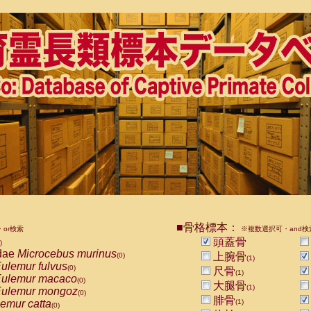
■骨格標本：
or検索
※複数選択可・and検
頭蓋骨
)
dae
Microcebus murinus
上腕骨
(0)
(1)
ulemur fulvus
(0)
尺骨
(1)
ulemur macaco
(0)
大腿骨
(1)
ulemur mongoz
(0)
腓骨
emur catta
(1)
(0)