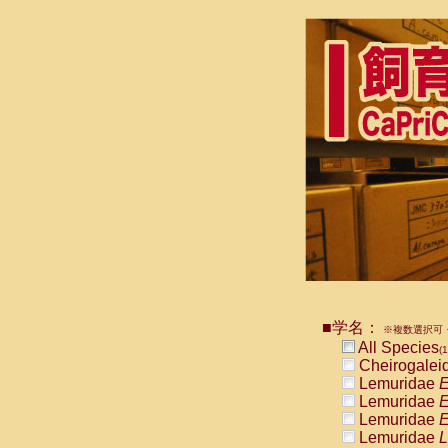
■学名：
※複数選択可・
All Species
(1
Cheirogalei
Lemuridae
E
Lemuridae
E
Lemuridae
E
Lemuridae
L