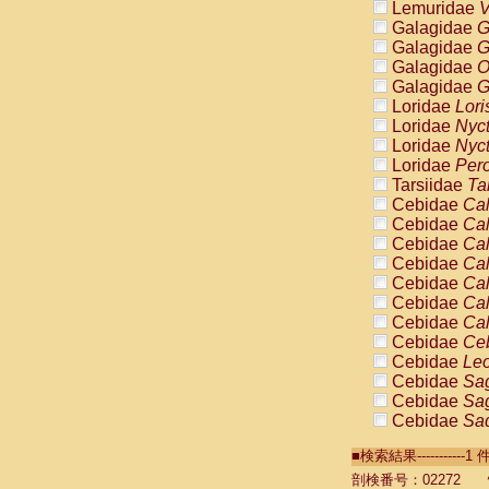
Lemuridae
V
Galagidae
G
Galagidae
G
Galagidae
O
Galagidae
G
Loridae
Lori
Loridae
Nyc
Loridae
Nyc
Loridae
Pero
Tarsiidae
Ta
Cebidae
Cal
Cebidae
Cal
Cebidae
Cal
Cebidae
Cal
Cebidae
Cal
Cebidae
Cal
Cebidae
Cal
Cebidae
Ce
Cebidae
Leo
Cebidae
Sag
Cebidae
Sag
Cebidae
Sag
Cebidae
Sag
■検索結果----------
Cebidae
Sag
Cebidae
Sa
剖検番号：02272