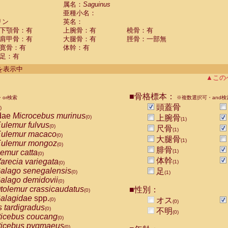
guinus midas
属名：
Saguinus
(0)
亜種小名：
guinus mystax
(0)
リン
英名：
uinus nigricollis
(1)
下顎骨：有
上腕骨：有
橈骨：有
guinus oedipus
(0)
肩甲骨：有
大腿骨：有
脛骨：一部無
uinus weddelli
(0)
寛骨：有
体幹：有
guinus
spp.
(0)
足：有
us trivirgatus
(0)
us albifrons
件を表示中
(0)
us apella
▲この
(0)
bus capucinus
(0)
us nigrivittatus
■骨格標本：
or検索
(0)
※複数選択可・and検
bus
spp.
頭蓋骨
(0)
)
miri boliviensis
dae
Microcebus murinus
(0)
上腕骨
(0)
(1)
miri sciureus
ulemur fulvus
(0)
(0)
尺骨
(1)
uatta caraya
ulemur macaco
(0)
(0)
大腿骨
(1)
uatta fusca
ulemur mongoz
(0)
(0)
腓骨
uatta seniculus
emur catta
(1)
(0)
(0)
uatta
spp.
体幹
arecia variegata
(0)
(1)
(0)
les belzebuth
alago senegalensis
足
(0)
(0)
(1)
les geoffroyi
alago demidovii
(0)
(0)
les paniscus
tolemur crassicaudatus
■性別：
(0)
(0)
les
spp.
alagidae
spp.
(0)
オス
(0)
(0)
othrix lagothricha
s tardigradus
(0)
(0)
不明
(0)
othrix lagothricha cana
ticebus coucang
(0)
(0)
Cacajao calvus rubicundus
ticebus pygmaeus
(0)
(0)