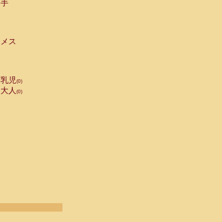
手
メス
乳児
(0)
大人
(0)