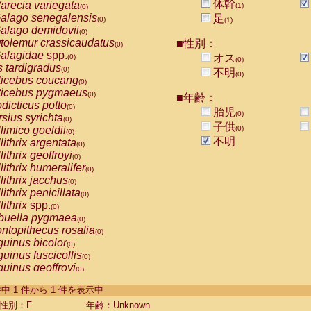
体幹
arecia variegata
(1)
(0)
alago senegalensis
足
(0)
(1)
alago demidovii
(0)
tolemur crassicaudatus
■性別：
(0)
alagidae
spp.
オス
(0)
(0)
s tardigradus
(0)
不明
(0)
ticebus coucang
(0)
ticebus pygmaeus
(0)
■年齢：
dicticus potto
(0)
胎児
(0)
rsius syrichta
(0)
子供
limico goeldii
(0)
(0)
不明
lithrix argentata
(0)
lithrix geoffroyi
(0)
lithrix humeralifer
(0)
lithrix jacchus
(0)
lithrix penicillata
(0)
lithrix
spp.
(0)
buella pygmaea
(0)
ntopithecus rosalia
(0)
uinus bicolor
(0)
uinus fuscicollis
(0)
uinus geoffroyi
(0)
uinus imperator
(0)
-1 件中 1 件から 1 件を表示中
uinus labiatus
(0)
guinus leucopus
性別：F
年齢：Unknown
(0)