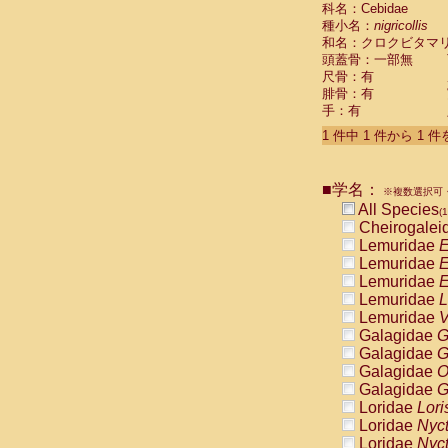
科名：Cebidae
Cebidae
Sa
種小名：
nigricollis
Cebidae
Sa
和名：クロクビタマ
Cebidae
Sag
頭蓋骨：一部無
Cebidae
Sa
尺骨：有
Cebidae
Sag
腓骨：有
Cebidae
Sa
手：有
Cebidae
Aot
Cebidae
Ceb
1 件中 1 件から 1 
Cebidae
Ceb
Cebidae
Ce
■学名：
Cebidae
Ceb
※複数選択可・
Cebidae
Ce
All Species
(1
Cebidae
Sai
Cheirogalei
Cebidae
Sai
Lemuridae
E
Atelidae
Alo
Lemuridae
E
Atelidae
Alo
Lemuridae
E
Atelidae
Alo
Lemuridae
L
Atelidae
Alo
Lemuridae
V
Atelidae
Ate
Galagidae
G
Atelidae
Ate
Galagidae
G
Atelidae
Ate
Galagidae
O
Atelidae
Ate
Galagidae
G
Atelidae
Lag
Loridae
Lori
Atelidae
Lag
Loridae
Nyc
Pitheciidae
Loridae
Nyc