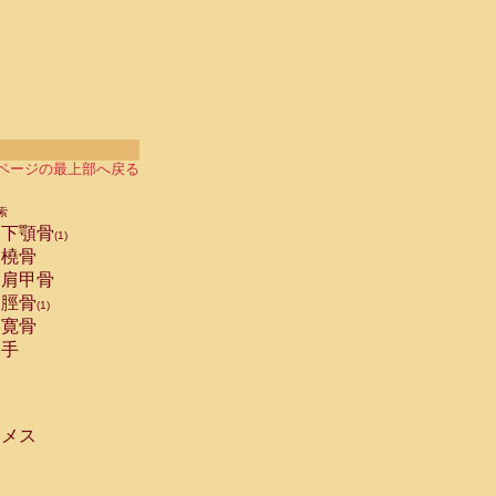
ページの最上部へ戻る
索
下顎骨
(1)
橈骨
肩甲骨
脛骨
(1)
寛骨
手
メス