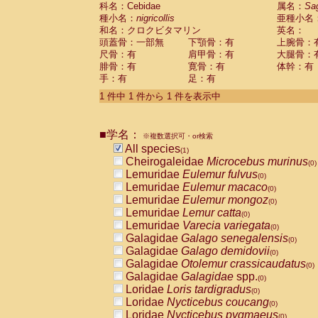
科名：Cebidae
Cebidae
Saguinus midas
属名：
Sa
(0)
種小名：
nigricollis
亜種小名
Cebidae
Saguinus mystax
(0)
和名：クロクビタマリン
英名：
Cebidae
Saguinus nigricollis
(1)
頭蓋骨：一部無
下顎骨：有
上腕骨：
Cebidae
Saguinus oedipus
(0)
尺骨：有
肩甲骨：有
大腿骨：
Cebidae
Saguinus weddelli
(0)
腓骨：有
寛骨：有
体幹：有
Cebidae
Saguinus
spp.
(0)
手：有
足：有
Cebidae
Aotus trivirgatus
(0)
Cebidae
Cebus albifrons
1 件中 1 件から 1 件を表示中
(0)
Cebidae
Cebus apella
(0)
Cebidae
Cebus capucinus
(0)
■学名：
Cebidae
Cebus nigrivittatus
※複数選択可・or検索
(0)
Cebidae
Cebus
spp.
All species
(0)
(1)
Cebidae
Saimiri boliviensis
Cheirogaleidae
Microcebus murinus
(0)
(0)
Cebidae
Saimiri sciureus
Lemuridae
Eulemur fulvus
(0)
(0)
Atelidae
Alouatta caraya
Lemuridae
Eulemur macaco
(0)
(0)
Atelidae
Alouatta fusca
Lemuridae
Eulemur mongoz
(0)
(0)
Atelidae
Alouatta seniculus
Lemuridae
Lemur catta
(0)
(0)
Atelidae
Alouatta
spp.
Lemuridae
Varecia variegata
(0)
(0)
Atelidae
Ateles belzebuth
Galagidae
Galago senegalensis
(0)
(0)
Atelidae
Ateles geoffroyi
Galagidae
Galago demidovii
(0)
(0)
Atelidae
Ateles paniscus
Galagidae
Otolemur crassicaudatus
(0)
(0)
Atelidae
Ateles
spp.
Galagidae
Galagidae
spp.
(0)
(0)
Atelidae
Lagothrix lagothricha
Loridae
Loris tardigradus
(0)
(0)
Atelidae
Lagothrix lagothricha cana
Loridae
Nycticebus coucang
(0)
(0)
Pitheciidae
Cacajao calvus rubicundu
Loridae
Nycticebus pygmaeus
(0)