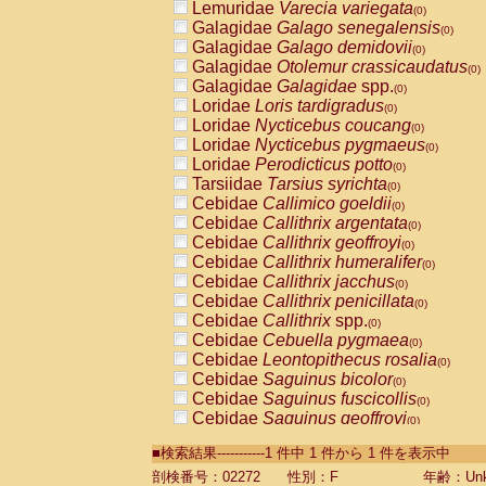
Lemuridae
Varecia variegata
(0)
Galagidae
Galago senegalensis
(0)
Galagidae
Galago demidovii
(0)
Galagidae
Otolemur crassicaudatus
(0)
Galagidae
Galagidae
spp.
(0)
Loridae
Loris tardigradus
(0)
Loridae
Nycticebus coucang
(0)
Loridae
Nycticebus pygmaeus
(0)
Loridae
Perodicticus potto
(0)
Tarsiidae
Tarsius syrichta
(0)
Cebidae
Callimico goeldii
(0)
Cebidae
Callithrix argentata
(0)
Cebidae
Callithrix geoffroyi
(0)
Cebidae
Callithrix humeralifer
(0)
Cebidae
Callithrix jacchus
(0)
Cebidae
Callithrix penicillata
(0)
Cebidae
Callithrix
spp.
(0)
Cebidae
Cebuella pygmaea
(0)
Cebidae
Leontopithecus rosalia
(0)
Cebidae
Saguinus bicolor
(0)
Cebidae
Saguinus fuscicollis
(0)
Cebidae
Saguinus geoffroyi
(0)
Cebidae
Saguinus imperator
(0)
■検索結果-----------1 件中 1 件から 1 件を表示中
Cebidae
Saguinus labiatus
(0)
Cebidae
Saguinus leucopus
剖検番号：02272
性別：F
年齢：Unk
(0)