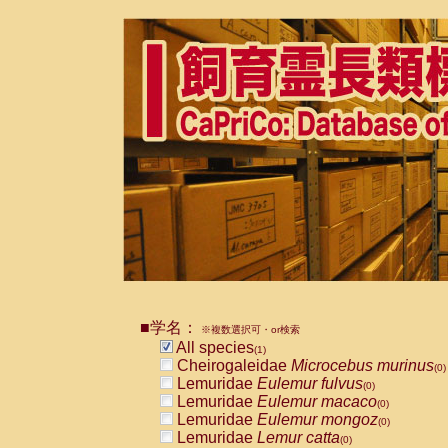
■学名：
※複数選択可・or検索
All species
(1)
Cheirogaleidae
Microcebus murinus
(0)
Lemuridae
Eulemur fulvus
(0)
Lemuridae
Eulemur macaco
(0)
Lemuridae
Eulemur mongoz
(0)
Lemuridae
Lemur catta
(0)