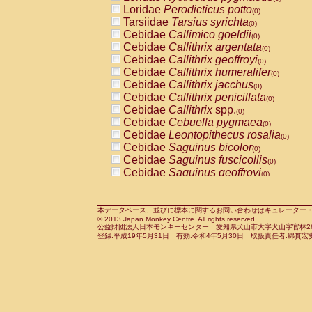
Pitheciidae
Callicebus cupreus
Loridae
Perodicticus potto
(0)
(0)
Pitheciidae
Callicebus donacophilus
Tarsiidae
Tarsius syrichta
(0
(0)
Pitheciidae
Callicebus moloch
Cebidae
Callimico goeldii
(0)
(0)
Pitheciidae
Callicebus torquatus
Cebidae
Callithrix argentata
(0)
(0)
Pitheciidae
Callicebus
spp.
Cebidae
Callithrix geoffroyi
(0)
(0)
Pitheciidae
Chiropotes satanas
Cebidae
Callithrix humeralifer
(0)
(0)
Pitheciidae
Pithecia monachus
Cebidae
Callithrix jacchus
(0)
(0)
Pitheciidae
Pithecia pithecia
Cebidae
Callithrix penicillata
(0)
(0)
Cercopithecidae
Cercocebus agilis
Cebidae
Callithrix
spp.
(0)
(0)
Cercopithecidae
Cercocebus galeritus
Cebidae
Cebuella pygmaea
(0)
Cercopithecidae
Cercocebus torquatu
Cebidae
Leontopithecus rosalia
(0)
Cercopithecidae
Cercocebus torquatus
Cebidae
Saguinus bicolor
(0)
Cercopithecidae
Cercocebus torquatu
Cebidae
Saguinus fuscicollis
(0)
Cercopithecidae
Cercocebus
hybrid
Cebidae
Saguinus geoffroyi
(0)
(0)
Cercopithecidae
Cercocebus
spp.
Cebidae
Saguinus imperator
(0)
(0)
Cercopithecidae
Lophocebus albigen
Cebidae
Saguinus labiatus
(0)
Cercopithecidae
Papio anubis
Cebidae
Saguinus leucopus
本データベース、並びに標本に関するお問い合わせはキュレーター・新宅勇太までお願い
(0)
(0)
© 2013 Japan Monkey Centre. All rights reserved.
Cercopithecidae
Papio cynocephalus
Cebidae
Saguinus midas
(
(0)
公益財団法人日本モンキーセンター 愛知県犬山市大字犬山字官林26番
Cercopithecidae
Papio hamadryas
Cebidae
Saguinus mystax
(0)
登録:平成19年5月31日 有効:令和4年5月30日 取扱責任者:綿貫宏
(0)
Cercopithecidae
Papio papio
Cebidae
Saguinus nigricollis
(0)
(1)
Cercopithecidae
Papio
spp.
Cebidae
Saguinus oedipus
(0)
(0)
Cercopithecidae
Mandrillus leucopha
Cebidae
Saguinus weddelli
(0)
Cercopithecidae
Mandrillus sphinx
Cebidae
Saguinus
spp.
(0)
(0)
Cercopithecidae
Theropithecus gelad
Cebidae
Aotus trivirgatus
(0)
Cercopithecidae
Macaca arctoides
Cebidae
Cebus albifrons
(0)
(0)