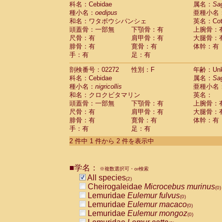
科名：Cebidae
Cebidae
Saguinus midas
属名：
Sa
(0)
種小名：
oedipus
亜種小名
Cebidae
Saguinus mystax
(0)
和名：ワタボウシパンシェ
英名：Cotto
Cebidae
Saguinus nigricollis
(1)
頭蓋骨：一部無
下顎骨：有
上腕骨：
Cebidae
Saguinus oedipus
(1)
尺骨：有
肩甲骨：有
大腿骨：
Cebidae
Saguinus weddelli
(0)
腓骨：有
寛骨：有
体幹：有
Cebidae
Saguinus
spp.
(0)
手：有
足：有
Cebidae
Aotus trivirgatus
(0)
Cebidae
Cebus albifrons
(0)
剖検番号：02272
性別：F
年齢：Unk
Cebidae
Cebus apella
科名：Cebidae
(0)
属名：
Sa
Cebidae
Cebus capucinus
種小名：
nigricollis
亜種小名
(0)
Cebidae
Cebus nigrivittatus
和名：クロクビタマリン
英名：
(0)
Cebidae
Cebus
spp.
頭蓋骨：一部無
下顎骨：有
上腕骨：
(0)
Cebidae
Saimiri boliviensis
尺骨：有
肩甲骨：有
大腿骨：
(0)
腓骨：有
Cebidae
Saimiri sciureus
寛骨：有
体幹：有
(0)
手：有
足：有
Atelidae
Alouatta caraya
(0)
Atelidae
Alouatta fusca
(0)
2 件中 1 件から 2 件を表示中
Atelidae
Alouatta seniculus
(0)
Atelidae
Alouatta
spp.
(0)
Atelidae
Ateles belzebuth
■学名：
(0)
※複数選択可・or検索
Atelidae
Ateles geoffroyi
(0)
All species
(2)
Atelidae
Ateles paniscus
(0)
Cheirogaleidae
Microcebus murinus
(0)
Atelidae
Ateles
spp.
(0)
Lemuridae
Eulemur fulvus
(0)
Atelidae
Lagothrix lagothricha
(0)
Lemuridae
Eulemur macaco
(0)
Atelidae
Lagothrix lagothricha cana
(0)
Lemuridae
Eulemur mongoz
(0)
Pitheciidae
Cacajao calvus rubicundu