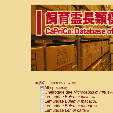
■学名：
※複数選択可・or検索
All species
(2)
Cheirogaleidae
Microcebus murinus
(0)
Lemuridae
Eulemur fulvus
(0)
Lemuridae
Eulemur macaco
(0)
Lemuridae
Eulemur mongoz
(0)
Lemuridae
Lemur catta
(0)