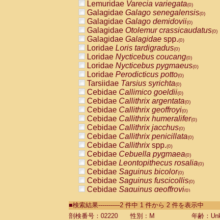
Lemuridae
Varecia variegata
(0)
Galagidae
Galago senegalensis
(0)
Galagidae
Galago demidovii
(0)
Galagidae
Otolemur crassicaudatus
(0)
Galagidae
Galagidae
spp.
(0)
Loridae
Loris tardigradus
(0)
Loridae
Nycticebus coucang
(0)
Loridae
Nycticebus pygmaeus
(0)
Loridae
Perodicticus potto
(0)
Tarsiidae
Tarsius syrichta
(0)
Cebidae
Callimico goeldii
(0)
Cebidae
Callithrix argentata
(0)
Cebidae
Callithrix geoffroyi
(0)
Cebidae
Callithrix humeralifer
(0)
Cebidae
Callithrix jacchus
(0)
Cebidae
Callithrix penicillata
(0)
Cebidae
Callithrix
spp.
(0)
Cebidae
Cebuella pygmaea
(0)
Cebidae
Leontopithecus rosalia
(0)
Cebidae
Saguinus bicolor
(0)
Cebidae
Saguinus fuscicollis
(0)
Cebidae
Saguinus geoffroyi
(0)
Cebidae
Saguinus imperator
(0)
■検索結果-----------2 件中 1 件から 2 件を表示中
Cebidae
Saguinus labiatus
(0)
Cebidae
Saguinus leucopus
剖検番号：02220
性別：M
年齢：Unk
(0)