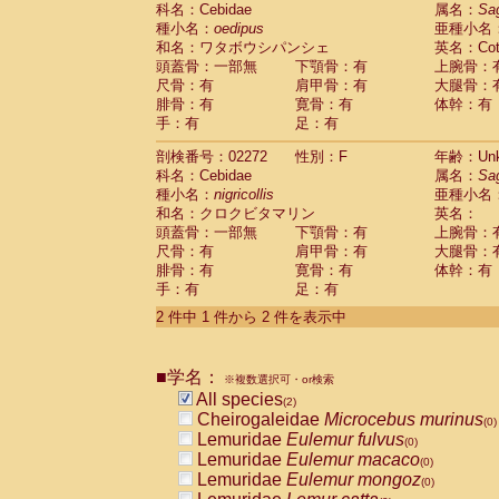
科名：Cebidae
Cebidae
Saguinus midas
属名：
Sa
(0)
種小名：
oedipus
亜種小名
Cebidae
Saguinus mystax
(0)
和名：ワタボウシパンシェ
英名：Cotto
Cebidae
Saguinus nigricollis
(1)
頭蓋骨：一部無
下顎骨：有
上腕骨：
Cebidae
Saguinus oedipus
(1)
尺骨：有
肩甲骨：有
大腿骨：
Cebidae
Saguinus weddelli
(0)
腓骨：有
寛骨：有
体幹：有
Cebidae
Saguinus
spp.
(0)
手：有
足：有
Cebidae
Aotus trivirgatus
(0)
Cebidae
Cebus albifrons
(0)
剖検番号：02272
性別：F
年齢：Unk
Cebidae
Cebus apella
科名：Cebidae
(0)
属名：
Sa
Cebidae
Cebus capucinus
種小名：
nigricollis
亜種小名
(0)
Cebidae
Cebus nigrivittatus
和名：クロクビタマリン
英名：
(0)
Cebidae
Cebus
spp.
頭蓋骨：一部無
下顎骨：有
上腕骨：
(0)
Cebidae
Saimiri boliviensis
尺骨：有
肩甲骨：有
大腿骨：
(0)
腓骨：有
Cebidae
Saimiri sciureus
寛骨：有
体幹：有
(0)
手：有
足：有
Atelidae
Alouatta caraya
(0)
Atelidae
Alouatta fusca
(0)
2 件中 1 件から 2 件を表示中
Atelidae
Alouatta seniculus
(0)
Atelidae
Alouatta
spp.
(0)
Atelidae
Ateles belzebuth
■学名：
(0)
※複数選択可・or検索
Atelidae
Ateles geoffroyi
(0)
All species
(2)
Atelidae
Ateles paniscus
(0)
Cheirogaleidae
Microcebus murinus
(0)
Atelidae
Ateles
spp.
(0)
Lemuridae
Eulemur fulvus
(0)
Atelidae
Lagothrix lagothricha
(0)
Lemuridae
Eulemur macaco
(0)
Atelidae
Lagothrix lagothricha cana
(0)
Lemuridae
Eulemur mongoz
(0)
Pitheciidae
Cacajao calvus rubicundu