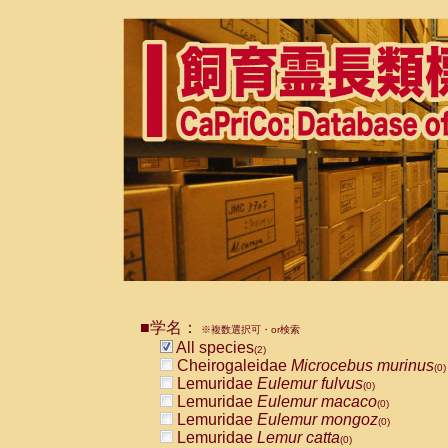
■学名：
※複数選択可・or検索
All species
(2)
Cheirogaleidae
Microcebus murinus
(0)
Lemuridae
Eulemur fulvus
(0)
Lemuridae
Eulemur macaco
(0)
Lemuridae
Eulemur mongoz
(0)
Lemuridae
Lemur catta
(0)