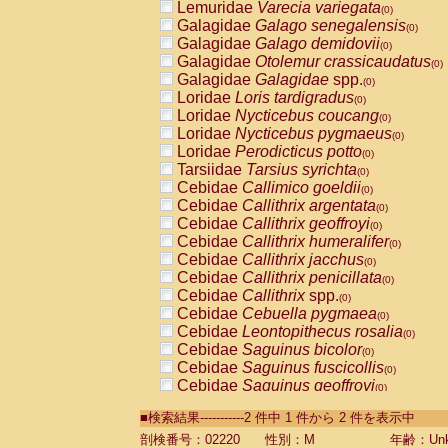
Lemuridae
Varecia variegata
(0)
Galagidae
Galago senegalensis
(0)
Galagidae
Galago demidovii
(0)
Galagidae
Otolemur crassicaudatus
(0)
Galagidae
Galagidae
spp.
(0)
Loridae
Loris tardigradus
(0)
Loridae
Nycticebus coucang
(0)
Loridae
Nycticebus pygmaeus
(0)
Loridae
Perodicticus potto
(0)
Tarsiidae
Tarsius syrichta
(0)
Cebidae
Callimico goeldii
(0)
Cebidae
Callithrix argentata
(0)
Cebidae
Callithrix geoffroyi
(0)
Cebidae
Callithrix humeralifer
(0)
Cebidae
Callithrix jacchus
(0)
Cebidae
Callithrix penicillata
(0)
Cebidae
Callithrix
spp.
(0)
Cebidae
Cebuella pygmaea
(0)
Cebidae
Leontopithecus rosalia
(0)
Cebidae
Saguinus bicolor
(0)
Cebidae
Saguinus fuscicollis
(0)
Cebidae
Saguinus geoffroyi
(0)
Cebidae
Saguinus imperator
(0)
■検索結果-----------2 件中 1 件から 2 件を表示中
Cebidae
Saguinus labiatus
(0)
Cebidae
Saguinus leucopus
剖検番号：02220
性別：M
年齢：Unk
(0)