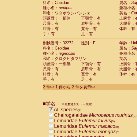
科名：Cebidae
Cebidae
Saguinus midas
属名：
Sa
(0)
種小名：
oedipus
亜種小名
Cebidae
Saguinus mystax
(0)
和名：ワタボウシパンシェ
英名：Cotto
Cebidae
Saguinus nigricollis
(1)
頭蓋骨：一部無
下顎骨：有
上腕骨：
Cebidae
Saguinus oedipus
(1)
尺骨：有
肩甲骨：有
大腿骨：
Cebidae
Saguinus weddelli
(0)
腓骨：有
寛骨：有
体幹：有
Cebidae
Saguinus
spp.
(0)
手：有
足：有
Cebidae
Aotus trivirgatus
(0)
Cebidae
Cebus albifrons
(0)
剖検番号：02272
性別：F
年齢：Unk
Cebidae
Cebus apella
科名：Cebidae
(0)
属名：
Sa
Cebidae
Cebus capucinus
種小名：
nigricollis
亜種小名
(0)
Cebidae
Cebus nigrivittatus
和名：クロクビタマリン
英名：
(0)
Cebidae
Cebus
spp.
頭蓋骨：一部無
下顎骨：有
上腕骨：
(0)
Cebidae
Saimiri boliviensis
尺骨：有
肩甲骨：有
大腿骨：
(0)
腓骨：有
Cebidae
Saimiri sciureus
寛骨：有
体幹：有
(0)
手：有
足：有
Atelidae
Alouatta caraya
(0)
Atelidae
Alouatta fusca
(0)
2 件中 1 件から 2 件を表示中
Atelidae
Alouatta seniculus
(0)
Atelidae
Alouatta
spp.
(0)
Atelidae
Ateles belzebuth
■学名：
(0)
※複数選択可・or検索
Atelidae
Ateles geoffroyi
(0)
All species
(2)
Atelidae
Ateles paniscus
(0)
Cheirogaleidae
Microcebus murinus
(0)
Atelidae
Ateles
spp.
(0)
Lemuridae
Eulemur fulvus
(0)
Atelidae
Lagothrix lagothricha
(0)
Lemuridae
Eulemur macaco
(0)
Atelidae
Lagothrix lagothricha cana
(0)
Lemuridae
Eulemur mongoz
(0)
Pitheciidae
Cacajao calvus rubicundu