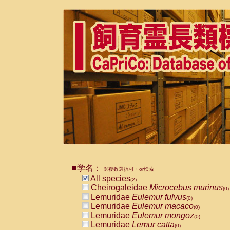
■学名：
※複数選択可・or検索
All species
(2)
Cheirogaleidae
Microcebus murinus
(0)
Lemuridae
Eulemur fulvus
(0)
Lemuridae
Eulemur macaco
(0)
Lemuridae
Eulemur mongoz
(0)
Lemuridae
Lemur catta
(0)