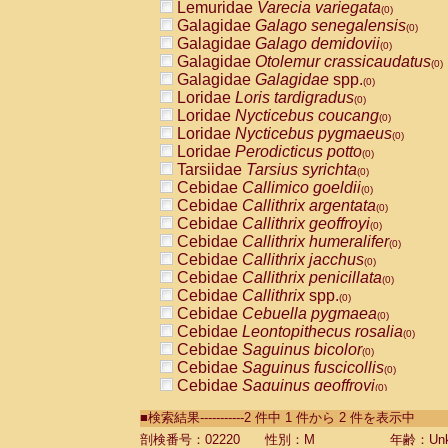
Lemuridae
Varecia variegata
(0)
Galagidae
Galago senegalensis
(0)
Galagidae
Galago demidovii
(0)
Galagidae
Otolemur crassicaudatus
(0)
Galagidae
Galagidae
spp.
(0)
Loridae
Loris tardigradus
(0)
Loridae
Nycticebus coucang
(0)
Loridae
Nycticebus pygmaeus
(0)
Loridae
Perodicticus potto
(0)
Tarsiidae
Tarsius syrichta
(0)
Cebidae
Callimico goeldii
(0)
Cebidae
Callithrix argentata
(0)
Cebidae
Callithrix geoffroyi
(0)
Cebidae
Callithrix humeralifer
(0)
Cebidae
Callithrix jacchus
(0)
Cebidae
Callithrix penicillata
(0)
Cebidae
Callithrix
spp.
(0)
Cebidae
Cebuella pygmaea
(0)
Cebidae
Leontopithecus rosalia
(0)
Cebidae
Saguinus bicolor
(0)
Cebidae
Saguinus fuscicollis
(0)
Cebidae
Saguinus geoffroyi
(0)
Cebidae
Saguinus imperator
(0)
■検索結果-----------2 件中 1 件から 2 件を表示中
Cebidae
Saguinus labiatus
(0)
Cebidae
Saguinus leucopus
剖検番号：02220
性別：M
年齢：Unk
(0)