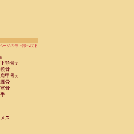
ページの最上部へ戻る
索
下顎骨
(1)
橈骨
肩甲骨
(1)
脛骨
寛骨
手
メス