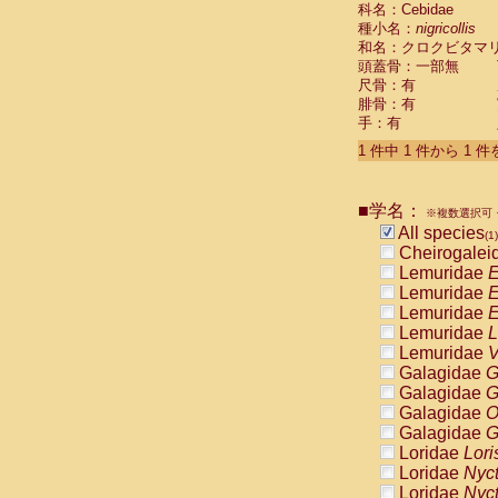
科名：Cebidae
Cebidae
Sa
種小名：
nigricollis
Cebidae
Sa
和名：クロクビタマ
Cebidae
Sag
頭蓋骨：一部無
Cebidae
Sa
尺骨：有
Cebidae
Sag
腓骨：有
Cebidae
Sa
手：有
Cebidae
Aot
Cebidae
Ceb
1 件中 1 件から 1 
Cebidae
Ceb
Cebidae
Ce
■学名：
Cebidae
Ceb
※複数選択可・
Cebidae
Ce
All species
(1)
Cebidae
Sai
Cheirogalei
Cebidae
Sai
Lemuridae
E
Atelidae
Alo
Lemuridae
E
Atelidae
Alo
Lemuridae
E
Atelidae
Alo
Lemuridae
L
Atelidae
Alo
Lemuridae
V
Atelidae
Ate
Galagidae
G
Atelidae
Ate
Galagidae
G
Atelidae
Ate
Galagidae
O
Atelidae
Ate
Galagidae
G
Atelidae
Lag
Loridae
Lori
Atelidae
Lag
Loridae
Nyc
Pitheciidae
Loridae
Nyc