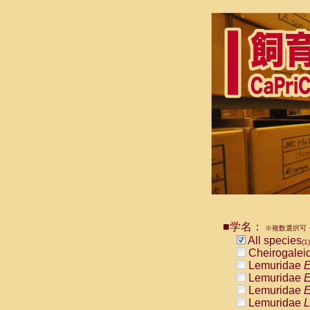
■学名：
※複数選択可・
All species
(1)
Cheirogalei
Lemuridae
E
Lemuridae
E
Lemuridae
E
Lemuridae
L