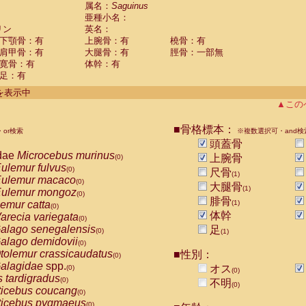
guinus midas
属名：
Saguinus
(0)
亜種小名：
guinus mystax
(0)
リン
英名：
uinus nigricollis
(1)
下顎骨：有
上腕骨：有
橈骨：有
guinus oedipus
(0)
肩甲骨：有
大腿骨：有
脛骨：一部無
uinus weddelli
(0)
寛骨：有
体幹：有
guinus
spp.
(0)
足：有
us trivirgatus
(0)
us albifrons
件を表示中
(0)
us apella
▲この
(0)
bus capucinus
(0)
us nigrivittatus
■骨格標本：
or検索
(0)
※複数選択可・and検
bus
spp.
頭蓋骨
(0)
miri boliviensis
dae
Microcebus murinus
(0)
上腕骨
(0)
miri sciureus
ulemur fulvus
(0)
(0)
尺骨
(1)
uatta caraya
ulemur macaco
(0)
(0)
大腿骨
(1)
uatta fusca
ulemur mongoz
(0)
(0)
腓骨
uatta seniculus
emur catta
(1)
(0)
(0)
uatta
spp.
体幹
arecia variegata
(0)
(0)
les belzebuth
alago senegalensis
足
(0)
(0)
(1)
les geoffroyi
alago demidovii
(0)
(0)
les paniscus
tolemur crassicaudatus
■性別：
(0)
(0)
les
spp.
alagidae
spp.
(0)
オス
(0)
(0)
othrix lagothricha
s tardigradus
(0)
(0)
不明
(0)
othrix lagothricha cana
ticebus coucang
(0)
(0)
Cacajao calvus rubicundus
ticebus pygmaeus
(0)
(0)