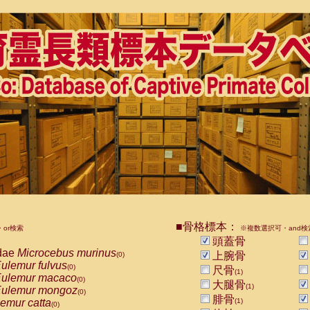
■骨格標本：
or検索
※複数選択可・and検
頭蓋骨
dae
Microcebus murinus
上腕骨
(0)
ulemur fulvus
(0)
尺骨
(1)
ulemur macaco
(0)
大腿骨
(1)
ulemur mongoz
(0)
腓骨
emur catta
(1)
(0)