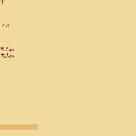
手
メス
乳児
(0)
大人
(0)