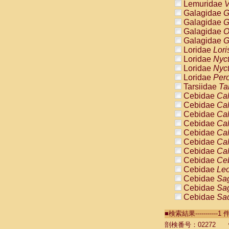
Lemuridae
V
Galagidae
G
Galagidae
G
Galagidae
O
Galagidae
G
Loridae
Lori
Loridae
Nyc
Loridae
Nyc
Loridae
Pero
Tarsiidae
Ta
Cebidae
Cal
Cebidae
Cal
Cebidae
Cal
Cebidae
Cal
Cebidae
Cal
Cebidae
Cal
Cebidae
Cal
Cebidae
Ce
Cebidae
Leo
Cebidae
Sag
Cebidae
Sag
Cebidae
Sag
Cebidae
Sag
■検索結果----------
Cebidae
Sag
Cebidae
Sa
剖検番号：02272