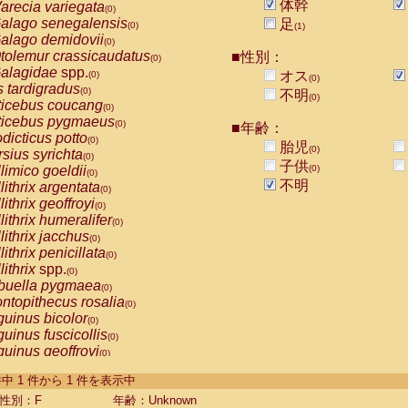
体幹
arecia variegata
(0)
alago senegalensis
足
(0)
(1)
alago demidovii
(0)
tolemur crassicaudatus
■性別：
(0)
alagidae
spp.
オス
(0)
(0)
s tardigradus
(0)
不明
(0)
ticebus coucang
(0)
ticebus pygmaeus
(0)
■年齢：
dicticus potto
(0)
胎児
(0)
rsius syrichta
(0)
子供
limico goeldii
(0)
(0)
不明
lithrix argentata
(0)
lithrix geoffroyi
(0)
lithrix humeralifer
(0)
lithrix jacchus
(0)
lithrix penicillata
(0)
lithrix
spp.
(0)
buella pygmaea
(0)
ntopithecus rosalia
(0)
uinus bicolor
(0)
uinus fuscicollis
(0)
uinus geoffroyi
(0)
uinus imperator
(0)
-1 件中 1 件から 1 件を表示中
uinus labiatus
(0)
guinus leucopus
性別：F
年齢：Unknown
(0)