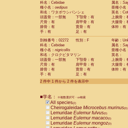
科名：Cebidae
Cebidae
Saguinus midas
属名：
Sa
(0)
種小名：
oedipus
亜種小名
Cebidae
Saguinus mystax
(0)
和名：ワタボウシパンシェ
英名：Cotto
Cebidae
Saguinus nigricollis
(1)
頭蓋骨：一部無
下顎骨：有
上腕骨：
Cebidae
Saguinus oedipus
(1)
尺骨：有
肩甲骨：有
大腿骨：
Cebidae
Saguinus weddelli
(0)
腓骨：有
寛骨：有
体幹：有
Cebidae
Saguinus
spp.
(0)
手：有
足：有
Cebidae
Aotus trivirgatus
(0)
Cebidae
Cebus albifrons
(0)
剖検番号：02272
性別：F
年齢：Unk
Cebidae
Cebus apella
科名：Cebidae
(0)
属名：
Sa
Cebidae
Cebus capucinus
種小名：
nigricollis
亜種小名
(0)
Cebidae
Cebus nigrivittatus
和名：クロクビタマリン
英名：
(0)
Cebidae
Cebus
spp.
頭蓋骨：一部無
下顎骨：有
上腕骨：
(0)
Cebidae
Saimiri boliviensis
尺骨：有
肩甲骨：有
大腿骨：
(0)
腓骨：有
Cebidae
Saimiri sciureus
寛骨：有
体幹：有
(0)
手：有
足：有
Atelidae
Alouatta caraya
(0)
Atelidae
Alouatta fusca
(0)
2 件中 1 件から 2 件を表示中
Atelidae
Alouatta seniculus
(0)
Atelidae
Alouatta
spp.
(0)
Atelidae
Ateles belzebuth
■学名：
(0)
※複数選択可・or検索
Atelidae
Ateles geoffroyi
(0)
All species
(2)
Atelidae
Ateles paniscus
(0)
Cheirogaleidae
Microcebus murinus
(0)
Atelidae
Ateles
spp.
(0)
Lemuridae
Eulemur fulvus
(0)
Atelidae
Lagothrix lagothricha
(0)
Lemuridae
Eulemur macaco
(0)
Atelidae
Lagothrix lagothricha cana
(0)
Lemuridae
Eulemur mongoz
(0)
Pitheciidae
Cacajao calvus rubicundu