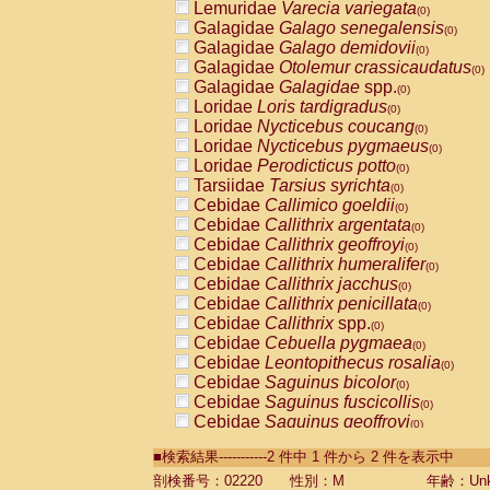
Lemuridae
Varecia variegata
(0)
Galagidae
Galago senegalensis
(0)
Galagidae
Galago demidovii
(0)
Galagidae
Otolemur crassicaudatus
(0)
Galagidae
Galagidae
spp.
(0)
Loridae
Loris tardigradus
(0)
Loridae
Nycticebus coucang
(0)
Loridae
Nycticebus pygmaeus
(0)
Loridae
Perodicticus potto
(0)
Tarsiidae
Tarsius syrichta
(0)
Cebidae
Callimico goeldii
(0)
Cebidae
Callithrix argentata
(0)
Cebidae
Callithrix geoffroyi
(0)
Cebidae
Callithrix humeralifer
(0)
Cebidae
Callithrix jacchus
(0)
Cebidae
Callithrix penicillata
(0)
Cebidae
Callithrix
spp.
(0)
Cebidae
Cebuella pygmaea
(0)
Cebidae
Leontopithecus rosalia
(0)
Cebidae
Saguinus bicolor
(0)
Cebidae
Saguinus fuscicollis
(0)
Cebidae
Saguinus geoffroyi
(0)
Cebidae
Saguinus imperator
(0)
■検索結果-----------2 件中 1 件から 2 件を表示中
Cebidae
Saguinus labiatus
(0)
Cebidae
Saguinus leucopus
剖検番号：02220
性別：M
年齢：Unk
(0)