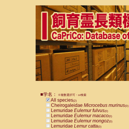
■学名：
※複数選択可・or検索
All species
(2)
Cheirogaleidae
Microcebus murinus
(0)
Lemuridae
Eulemur fulvus
(0)
Lemuridae
Eulemur macaco
(0)
Lemuridae
Eulemur mongoz
(0)
Lemuridae
Lemur catta
(0)