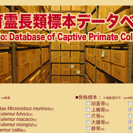
■骨格標本：
or検索
※複数選択可・and検
頭蓋骨
(1)
dae
Microcebus murinus
上腕骨
(0)
(4)
ulemur fulvus
(0)
尺骨
(4)
ulemur macaco
(0)
大腿骨
(4)
ulemur mongoz
(0)
腓骨
emur catta
(4)
(0)