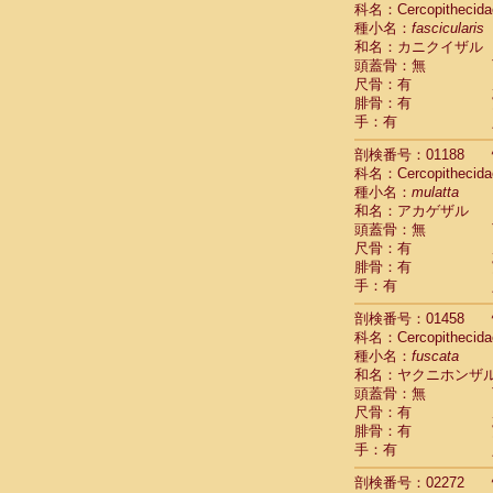
科名：Cercopithecida
Cebidae
Sa
種小名：
fascicularis
Cebidae
Sa
和名：カニクイザル
Cebidae
Sag
頭蓋骨：無
Cebidae
Sa
尺骨：有
Cebidae
Sag
腓骨：有
Cebidae
Sa
手：有
Cebidae
Aot
Cebidae
Ceb
剖検番号：01188
Cebidae
Ceb
科名：Cercopithecida
Cebidae
Ce
種小名：
mulatta
Cebidae
Ceb
和名：アカゲザル
Cebidae
Ce
頭蓋骨：無
Cebidae
Sai
尺骨：有
腓骨：有
Cebidae
Sai
手：有
Atelidae
Alo
Atelidae
Alo
剖検番号：01458
Atelidae
Alo
科名：Cercopithecida
Atelidae
Alo
種小名：
fuscata
Atelidae
Ate
和名：ヤクニホンザ
Atelidae
Ate
頭蓋骨：無
Atelidae
Ate
尺骨：有
Atelidae
Ate
腓骨：有
Atelidae
Lag
手：有
Atelidae
Lag
剖検番号：02272
Pitheciidae