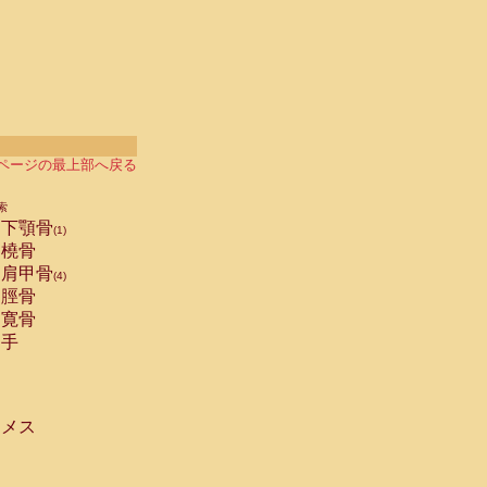
ページの最上部へ戻る
索
下顎骨
(1)
橈骨
肩甲骨
(4)
脛骨
寛骨
手
メス