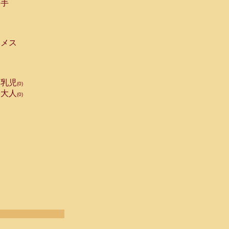
手
メス
乳児
(0)
大人
(0)