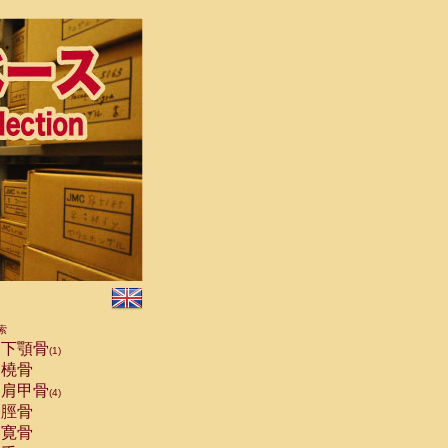
索
下顎骨
(1)
橈骨
肩甲骨
(4)
脛骨
寛骨