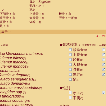
属名：
Saguinus
Callicebus cupreus
(0)
亜種小名：
Callicebus donacophilus
(0)
リン
英名：
Callicebus moloch
(0)
下顎骨：有
上腕骨：有
橈骨：有
Callicebus torquatus
(0)
肩甲骨：有
大腿骨：有
脛骨：一部無
Callicebus
spp.
(0)
寛骨：有
体幹：有
Chiropotes satanas
(0)
足：有
Pithecia monachus
(0)
件を表示中
Pithecia pithecia
(0)
▲この
idae
Cercocebus agilis
(0)
idae
Cercocebus galeritus chrysogaster
(0)
■骨格標本：
idae
Cercocebus torquatus atys
or検索
※複数選択可・and検
(0)
idae
Cercocebus torquatus lunulatus
頭蓋骨
(0)
(1)
dae
Microcebus murinus
idae
Cercocebus torquatus torquatus
上腕骨
(0)
(0)
(4)
ulemur fulvus
idae
Cercocebus
hybrid
(0)
(0)
尺骨
(4)
ulemur macaco
idae
Cercocebus
spp.
(0)
(0)
大腿骨
(4)
ulemur mongoz
idae
Lophocebus albigena
(0)
(0)
腓骨
emur catta
(4)
idae
Papio anubis
(0)
(0)
体幹
arecia variegata
idae
Papio cynocephalus
(4)
(0)
(0)
alago senegalensis
idae
Papio hamadryas
足
(0)
(0)
(4)
alago demidovii
idae
Papio papio
(0)
(0)
tolemur crassicaudatus
idae
Papio
spp.
■性別：
(0)
(0)
alagidae
spp.
idae
Mandrillus leucophaeus
オス
(0)
(0)
(0)
s tardigradus
idae
Mandrillus sphinx
(0)
(0)
不明
(0)
ticebus coucang
idae
Theropithecus gelada
(0)
(0)
ticebus pygmaeus
idae
Macaca arctoides
(0)
(0)