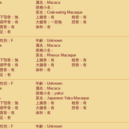
e
guinus midas
属名：
Macaca
(0)
亜種小名：
guinus mystax
(0)
英名：Crab-eating Macaque
uinus nigricollis
(1)
下顎骨：無
上腕骨：有
橈骨：有
guinus oedipus
(0)
肩甲骨：有
大腿骨：一部無
脛骨：有
uinus weddelli
(0)
寛骨：有
体幹：有
guinus
spp.
(0)
足：有
us trivirgatus
(0)
us albifrons
(0)
性別：F
年齢：Unknown
us apella
e
(0)
属名：
Macaca
bus capucinus
亜種小名：
(0)
us nigrivittatus
英名：Rhesus Macaque
(0)
bus
spp.
下顎骨：無
上腕骨：有
橈骨：有
(0)
miri boliviensis
肩甲骨：有
大腿骨：有
脛骨：有
(0)
miri sciureus
寛骨：有
体幹：有
(0)
足：有
uatta caraya
(0)
uatta fusca
(0)
性別：F
年齢：Unknown
uatta seniculus
(0)
e
属名：
Macaca
uatta
spp.
(0)
亜種小名：
yakui
les belzebuth
(0)
ル
英名：Japanese Yaku-Macaque
les geoffroyi
(0)
下顎骨：無
上腕骨：有
橈骨：有
les paniscus
(0)
肩甲骨：有
大腿骨：有
脛骨：有
les
spp.
寛骨：有
(0)
体幹：有
othrix lagothricha
足：有
(0)
othrix lagothricha cana
(0)
性別：F
年齢：Unknown
Cacajao calvus rubicundus
(0)