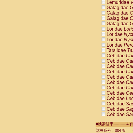
Lemuridae
V
Galagidae
G
Galagidae
G
Galagidae
O
Galagidae
G
Loridae
Lori
Loridae
Nyc
Loridae
Nyc
Loridae
Pero
Tarsiidae
Ta
Cebidae
Cal
Cebidae
Cal
Cebidae
Cal
Cebidae
Cal
Cebidae
Cal
Cebidae
Cal
Cebidae
Cal
Cebidae
Ce
Cebidae
Leo
Cebidae
Sag
Cebidae
Sag
Cebidae
Sag
Cebidae
Sag
■検索結果----------
Cebidae
Sag
Cebidae
Sa
剖検番号：00479