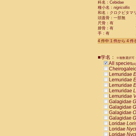
科名：Cebidae
Pitheciidae
種小名：
nigricollis
Pitheciidae
和名：クロクビタマ
Pitheciidae
頭蓋骨：一部無
Pitheciidae
尺骨：有
Pitheciidae
腓骨：有
Pitheciidae
手：有
Pitheciidae
4 件中 1 件から 4 
Pitheciidae
Cercopithec
Cercopithec
■学名：
Cercopithec
※複数選択可・
All species
Cercopithec
(4)
Cheirogalei
Cercopithec
Lemuridae
E
Cercopithec
Lemuridae
E
Cercopithec
Lemuridae
E
Cercopithec
Lemuridae
L
Cercopithec
Lemuridae
V
Cercopithec
Galagidae
G
Cercopithec
Galagidae
G
Cercopithec
Galagidae
O
Cercopithec
Galagidae
G
Cercopithec
Loridae
Lori
Cercopithec
Loridae
Nyc
Cercopithec
Loridae
Nyc
Cercopithec