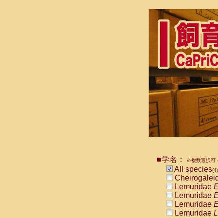
■学名：
※複数選択可・
All species
(4)
Cheirogalei
Lemuridae
E
Lemuridae
E
Lemuridae
E
Lemuridae
L