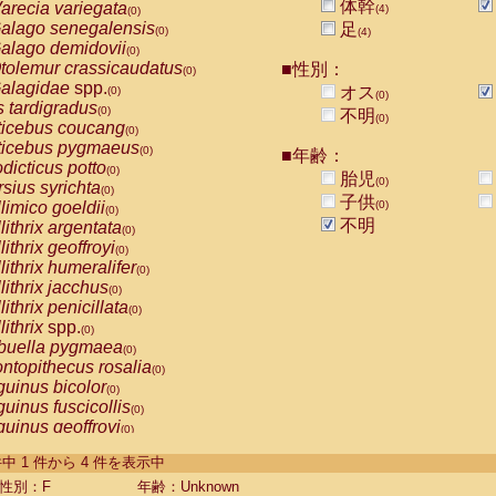
体幹
arecia variegata
(4)
(0)
alago senegalensis
足
(0)
(4)
alago demidovii
(0)
tolemur crassicaudatus
■性別：
(0)
alagidae
spp.
オス
(0)
(0)
s tardigradus
(0)
不明
(0)
ticebus coucang
(0)
ticebus pygmaeus
(0)
■年齢：
dicticus potto
(0)
胎児
(0)
rsius syrichta
(0)
子供
limico goeldii
(0)
(0)
不明
lithrix argentata
(0)
lithrix geoffroyi
(0)
lithrix humeralifer
(0)
lithrix jacchus
(0)
lithrix penicillata
(0)
lithrix
spp.
(0)
buella pygmaea
(0)
ntopithecus rosalia
(0)
uinus bicolor
(0)
uinus fuscicollis
(0)
uinus geoffroyi
(0)
uinus imperator
(0)
-4 件中 1 件から 4 件を表示中
uinus labiatus
(0)
guinus leucopus
性別：F
年齢：Unknown
(0)