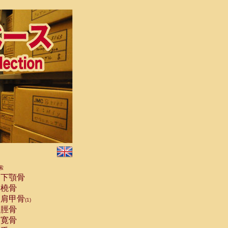
索
下顎骨
橈骨
肩甲骨
(1)
脛骨
寛骨