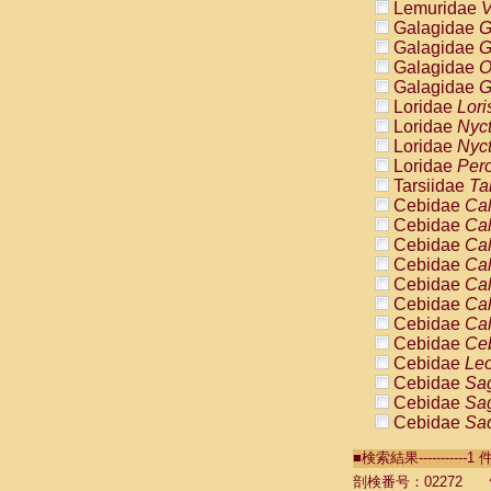
Lemuridae
V
Galagidae
G
Galagidae
G
Galagidae
O
Galagidae
G
Loridae
Lori
Loridae
Nyc
Loridae
Nyc
Loridae
Pero
Tarsiidae
Ta
Cebidae
Cal
Cebidae
Cal
Cebidae
Cal
Cebidae
Cal
Cebidae
Cal
Cebidae
Cal
Cebidae
Cal
Cebidae
Ce
Cebidae
Leo
Cebidae
Sag
Cebidae
Sag
Cebidae
Sag
Cebidae
Sag
■検索結果----------
Cebidae
Sag
Cebidae
Sa
剖検番号：02272