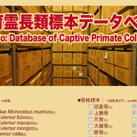
■骨格標本：
or検索
※複数選択可・and検
頭蓋骨
(1)
dae
Microcebus murinus
上腕骨
(0)
ulemur fulvus
(0)
尺骨
(1)
ulemur macaco
(0)
大腿骨
(1)
ulemur mongoz
(0)
腓骨
emur catta
(1)
(0)