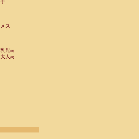
手
メス
乳児
(0)
大人
(0)