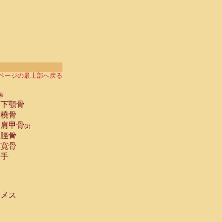
ページの最上部へ戻る
索
下顎骨
橈骨
肩甲骨
(1)
脛骨
寛骨
手
メス