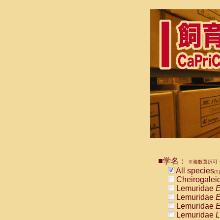
■学名：
※複数選択可・
All species
(1)
Cheirogalei
Lemuridae
E
Lemuridae
E
Lemuridae
E
Lemuridae
L