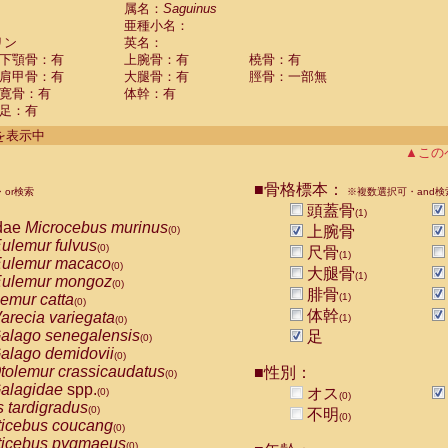
guinus midas
属名：
Saguinus
(0)
亜種小名：
guinus mystax
(0)
リン
英名：
uinus nigricollis
(1)
下顎骨：有
上腕骨：有
橈骨：有
guinus oedipus
(0)
肩甲骨：有
大腿骨：有
脛骨：一部無
uinus weddelli
(0)
寛骨：有
体幹：有
guinus
spp.
(0)
足：有
us trivirgatus
(0)
us albifrons
件を表示中
(0)
us apella
▲この
(0)
bus capucinus
(0)
us nigrivittatus
■骨格標本：
or検索
(0)
※複数選択可・and検
bus
spp.
頭蓋骨
(0)
(1)
miri boliviensis
dae
Microcebus murinus
(0)
上腕骨
(0)
miri sciureus
ulemur fulvus
(0)
(0)
尺骨
(1)
uatta caraya
ulemur macaco
(0)
(0)
大腿骨
(1)
uatta fusca
ulemur mongoz
(0)
(0)
腓骨
uatta seniculus
emur catta
(1)
(0)
(0)
uatta
spp.
体幹
arecia variegata
(0)
(1)
(0)
les belzebuth
alago senegalensis
足
(0)
(0)
les geoffroyi
alago demidovii
(0)
(0)
les paniscus
tolemur crassicaudatus
■性別：
(0)
(0)
les
spp.
alagidae
spp.
(0)
オス
(0)
(0)
othrix lagothricha
s tardigradus
(0)
(0)
不明
(0)
othrix lagothricha cana
ticebus coucang
(0)
(0)
Cacajao calvus rubicundus
ticebus pygmaeus
(0)
(0)