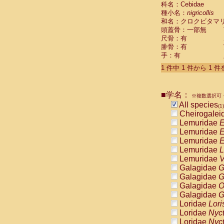
科名：Cebidae
Cebidae
Sa
種小名：
nigricollis
Cebidae
Sa
和名：クロクビタマ
Cebidae
Sag
頭蓋骨：一部無
Cebidae
Sa
尺骨：有
Cebidae
Sag
腓骨：有
Cebidae
Sa
手：有
Cebidae
Aot
Cebidae
Ceb
1 件中 1 件から 1 
Cebidae
Ceb
Cebidae
Ce
■学名：
Cebidae
Ceb
※複数選択可・
Cebidae
Ce
All species
(1)
Cebidae
Sai
Cheirogalei
Cebidae
Sai
Lemuridae
E
Atelidae
Alo
Lemuridae
E
Atelidae
Alo
Lemuridae
E
Atelidae
Alo
Lemuridae
L
Atelidae
Alo
Lemuridae
V
Atelidae
Ate
Galagidae
G
Atelidae
Ate
Galagidae
G
Atelidae
Ate
Galagidae
O
Atelidae
Ate
Galagidae
G
Atelidae
Lag
Loridae
Lori
Atelidae
Lag
Loridae
Nyc
Pitheciidae
Loridae
Nyc