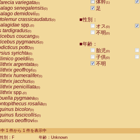
体幹
arecia variegata
(1)
(0)
alago senegalensis
足
(0)
alago demidovii
(0)
tolemur crassicaudatus
■性別：
(0)
alagidae
spp.
オス
(0)
(0)
s tardigradus
(0)
不明
(0)
ticebus coucang
(0)
ticebus pygmaeus
(0)
■年齢：
dicticus potto
(0)
胎児
(0)
rsius syrichta
(0)
子供
limico goeldii
(0)
(0)
不明
lithrix argentata
(0)
lithrix geoffroyi
(0)
lithrix humeralifer
(0)
lithrix jacchus
(0)
lithrix penicillata
(0)
lithrix
spp.
(0)
buella pygmaea
(0)
ntopithecus rosalia
(0)
uinus bicolor
(0)
uinus fuscicollis
(0)
uinus geoffroyi
(0)
uinus imperator
(0)
-1 件中 1 件から 1 件を表示中
uinus labiatus
(0)
guinus leucopus
性別：F
年齢：Unknown
(0)