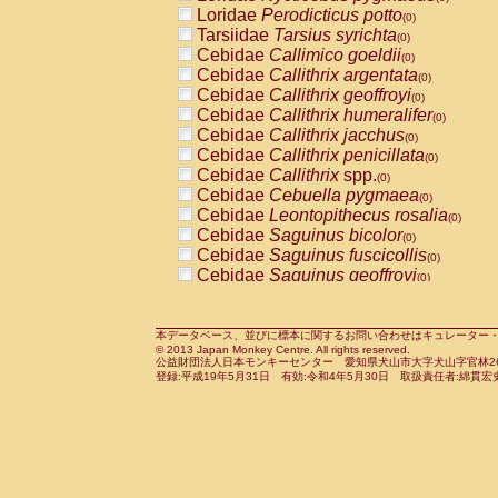
Pitheciidae
Callicebus cupreus
Loridae
Perodicticus potto
(0)
(0)
Pitheciidae
Callicebus donacophilus
Tarsiidae
Tarsius syrichta
(0
(0)
Pitheciidae
Callicebus moloch
Cebidae
Callimico goeldii
(0)
(0)
Pitheciidae
Callicebus torquatus
Cebidae
Callithrix argentata
(0)
(0)
Pitheciidae
Callicebus
spp.
Cebidae
Callithrix geoffroyi
(0)
(0)
Pitheciidae
Chiropotes satanas
Cebidae
Callithrix humeralifer
(0)
(0)
Pitheciidae
Pithecia monachus
Cebidae
Callithrix jacchus
(0)
(0)
Pitheciidae
Pithecia pithecia
Cebidae
Callithrix penicillata
(0)
(0)
Cercopithecidae
Cercocebus agilis
Cebidae
Callithrix
spp.
(0)
(0)
Cercopithecidae
Cercocebus galeritus
Cebidae
Cebuella pygmaea
(0)
Cercopithecidae
Cercocebus torquatu
Cebidae
Leontopithecus rosalia
(0)
Cercopithecidae
Cercocebus torquatus
Cebidae
Saguinus bicolor
(0)
Cercopithecidae
Cercocebus torquatu
Cebidae
Saguinus fuscicollis
(0)
Cercopithecidae
Cercocebus
hybrid
Cebidae
Saguinus geoffroyi
(0)
(0)
Cercopithecidae
Cercocebus
spp.
Cebidae
Saguinus imperator
(0)
(0)
Cercopithecidae
Lophocebus albigen
Cebidae
Saguinus labiatus
(0)
Cercopithecidae
Papio anubis
Cebidae
Saguinus leucopus
本データベース、並びに標本に関するお問い合わせはキュレーター・新宅勇太までお願い
(0)
(0)
© 2013 Japan Monkey Centre. All rights reserved.
Cercopithecidae
Papio cynocephalus
Cebidae
Saguinus midas
(
(0)
公益財団法人日本モンキーセンター 愛知県犬山市大字犬山字官林26番
Cercopithecidae
Papio hamadryas
Cebidae
Saguinus mystax
(0)
登録:平成19年5月31日 有効:令和4年5月30日 取扱責任者:綿貫宏
(0)
Cercopithecidae
Papio papio
Cebidae
Saguinus nigricollis
(0)
(1)
Cercopithecidae
Papio
spp.
Cebidae
Saguinus oedipus
(0)
(0)
Cercopithecidae
Mandrillus leucopha
Cebidae
Saguinus weddelli
(0)
Cercopithecidae
Mandrillus sphinx
Cebidae
Saguinus
spp.
(0)
(0)
Cercopithecidae
Theropithecus gelad
Cebidae
Aotus trivirgatus
(0)
Cercopithecidae
Macaca arctoides
Cebidae
Cebus albifrons
(0)
(0)