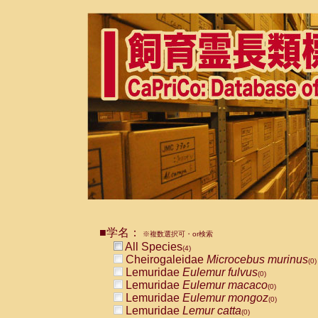
■学名：
※複数選択可・or検索
All Species
(4)
Cheirogaleidae
Microcebus murinus
(0)
Lemuridae
Eulemur fulvus
(0)
Lemuridae
Eulemur macaco
(0)
Lemuridae
Eulemur mongoz
(0)
Lemuridae
Lemur catta
(0)