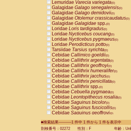
Lemuridae
Varecia variegata
(0)
Galagidae
Galago senegalensis
(0)
Galagidae
Galago demidovii
(0)
Galagidae
Otolemur crassicaudatus
(0)
Galagidae
Galagidae
spp.
(0)
Loridae
Loris tardigradus
(0)
Loridae
Nycticebus coucang
(0)
Loridae
Nycticebus pygmaeus
(0)
Loridae
Perodicticus potto
(0)
Tarsiidae
Tarsius syrichta
(0)
Cebidae
Callimico goeldii
(0)
Cebidae
Callithrix argentata
(0)
Cebidae
Callithrix geoffroyi
(0)
Cebidae
Callithrix humeralifer
(0)
Cebidae
Callithrix jacchus
(0)
Cebidae
Callithrix penicillata
(0)
Cebidae
Callithrix
spp.
(0)
Cebidae
Cebuella pygmaea
(0)
Cebidae
Leontopithecus rosalia
(0)
Cebidae
Saguinus bicolor
(0)
Cebidae
Saguinus fuscicollis
(0)
Cebidae
Saguinus geoffroyi
(0)
Cebidae
Saguinus imperator
(0)
■検索結果-----------1 件中 1 件から 1 件を表示中
Cebidae
Saguinus labiatus
(0)
Cebidae
Saguinus leucopus
剖検番号：02272
性別：F
年齢：Unk
(0)