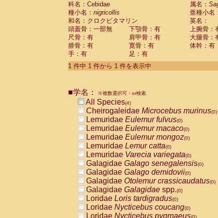
科名：Cebidae
Cebidae
Saguinus midas
属名：
Sa
(0)
種小名：
nigricollis
亜種小名
Cebidae
Saguinus mystax
(0)
和名：クロクビタマリン
英名：
Cebidae
Saguinus nigricollis
(1)
頭蓋骨：一部無
下顎骨：有
上腕骨：
Cebidae
Saguinus oedipus
(0)
尺骨：有
肩甲骨：有
大腿骨：
Cebidae
Saguinus weddelli
(0)
腓骨：有
寛骨：有
体幹：有
Cebidae
Saguinus
spp.
(0)
手：有
足：有
Cebidae
Aotus trivirgatus
(0)
Cebidae
Cebus albifrons
1 件中 1 件から 1 件を表示中
(0)
Cebidae
Cebus apella
(0)
Cebidae
Cebus capucinus
(0)
■学名：
Cebidae
Cebus nigrivittatus
※複数選択可・or検索
(0)
Cebidae
Cebus
spp.
All Species
(0)
(4)
Cebidae
Saimiri boliviensis
Cheirogaleidae
Microcebus murinus
(0)
(0)
Cebidae
Saimiri sciureus
Lemuridae
Eulemur fulvus
(0)
(0)
Atelidae
Alouatta caraya
Lemuridae
Eulemur macaco
(0)
(0)
Atelidae
Alouatta fusca
Lemuridae
Eulemur mongoz
(0)
(0)
Atelidae
Alouatta seniculus
Lemuridae
Lemur catta
(0)
(0)
Atelidae
Alouatta
spp.
Lemuridae
Varecia variegata
(0)
(0)
Atelidae
Ateles belzebuth
Galagidae
Galago senegalensis
(0)
(0)
Atelidae
Ateles geoffroyi
Galagidae
Galago demidovii
(0)
(0)
Atelidae
Ateles paniscus
Galagidae
Otolemur crassicaudatus
(0)
(0)
Atelidae
Ateles
spp.
Galagidae
Galagidae
spp.
(0)
(0)
Atelidae
Lagothrix lagothricha
Loridae
Loris tardigradus
(0)
(0)
Atelidae
Lagothrix lagothricha cana
Loridae
Nycticebus coucang
(0)
(0)
Pitheciidae
Cacajao calvus rubicundu
Loridae
Nycticebus pygmaeus
(0)