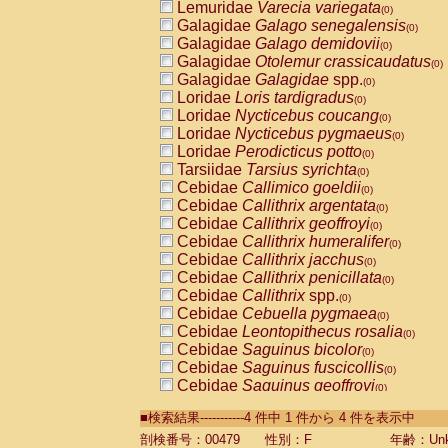
Lemuridae
Varecia variegata
(0)
Galagidae
Galago senegalensis
(0)
Galagidae
Galago demidovii
(0)
Galagidae
Otolemur crassicaudatus
(0)
Galagidae
Galagidae
spp.
(0)
Loridae
Loris tardigradus
(0)
Loridae
Nycticebus coucang
(0)
Loridae
Nycticebus pygmaeus
(0)
Loridae
Perodicticus potto
(0)
Tarsiidae
Tarsius syrichta
(0)
Cebidae
Callimico goeldii
(0)
Cebidae
Callithrix argentata
(0)
Cebidae
Callithrix geoffroyi
(0)
Cebidae
Callithrix humeralifer
(0)
Cebidae
Callithrix jacchus
(0)
Cebidae
Callithrix penicillata
(0)
Cebidae
Callithrix
spp.
(0)
Cebidae
Cebuella pygmaea
(0)
Cebidae
Leontopithecus rosalia
(0)
Cebidae
Saguinus bicolor
(0)
Cebidae
Saguinus fuscicollis
(0)
Cebidae
Saguinus geoffroyi
(0)
Cebidae
Saguinus imperator
(0)
■検索結果-----------4 件中 1 件から 4 件を表示中
Cebidae
Saguinus labiatus
(0)
Cebidae
Saguinus leucopus
剖検番号：00479
性別：F
年齢：Unk
(0)