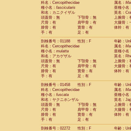
科名：Cercopithecidae
Cebidae
Saguinus midas
属名：
Ma
(0)
種小名：
fascicularis
亜種小名
Cebidae
Saguinus mystax
(0)
和名：カニクイザル
英名：Crab
Cebidae
Saguinus nigricollis
(1)
頭蓋骨：無
下顎骨：無
上腕骨：
Cebidae
Saguinus oedipus
(0)
尺骨：有
肩甲骨：有
大腿骨：
Cebidae
Saguinus weddelli
(0)
腓骨：有
寛骨：有
体幹：有
Cebidae
Saguinus
spp.
(0)
手：有
足：有
Cebidae
Aotus trivirgatus
(0)
Cebidae
Cebus albifrons
(0)
剖検番号：01188
性別：F
年齢：Unk
Cebidae
Cebus apella
科名：Cercopithecidae
(0)
属名：
Ma
Cebidae
Cebus capucinus
種小名：
mulatta
亜種小名
(0)
Cebidae
Cebus nigrivittatus
和名：アカゲザル
英名：Rhes
(0)
Cebidae
Cebus
spp.
頭蓋骨：無
下顎骨：無
上腕骨：
(0)
Cebidae
Saimiri boliviensis
尺骨：有
肩甲骨：有
大腿骨：
(0)
腓骨：有
Cebidae
Saimiri sciureus
寛骨：有
体幹：有
(0)
手：有
足：有
Atelidae
Alouatta caraya
(0)
Atelidae
Alouatta fusca
(0)
剖検番号：01458
性別：F
年齢：Unk
Atelidae
Alouatta seniculus
(0)
科名：Cercopithecidae
属名：
Ma
Atelidae
Alouatta
spp.
(0)
種小名：
fuscata
亜種小名
Atelidae
Ateles belzebuth
(0)
和名：ヤクニホンザル
英名：Japa
Atelidae
Ateles geoffroyi
(0)
頭蓋骨：無
下顎骨：無
上腕骨：
Atelidae
Ateles paniscus
(0)
尺骨：有
肩甲骨：有
大腿骨：
Atelidae
Ateles
spp.
腓骨：有
寛骨：有
(0)
体幹：有
Atelidae
Lagothrix lagothricha
手：有
足：有
(0)
Atelidae
Lagothrix lagothricha cana
(0)
剖検番号：02272
性別：F
年齢：Unk
Pitheciidae
Cacajao calvus rubicundu