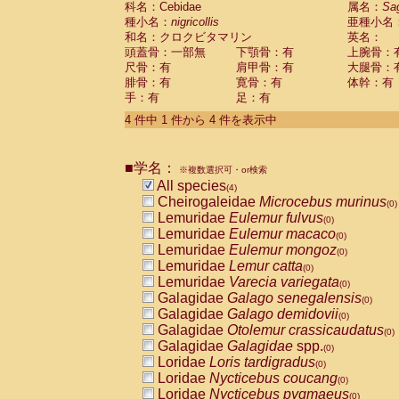
科名：Cebidae
属名：
Sa
Pitheciidae
Callicebus cupreus
(0)
種小名：
nigricollis
亜種小名
Pitheciidae
Callicebus donacophilus
(0
和名：クロクビタマリン
英名：
Pitheciidae
Callicebus moloch
(0)
頭蓋骨：一部無
下顎骨：有
上腕骨：
Pitheciidae
Callicebus torquatus
(0)
尺骨：有
肩甲骨：有
大腿骨：
Pitheciidae
Callicebus
spp.
(0)
腓骨：有
寛骨：有
体幹：有
Pitheciidae
Chiropotes satanas
(0)
手：有
足：有
Pitheciidae
Pithecia monachus
(0)
4 件中 1 件から 4 件を表示中
Pitheciidae
Pithecia pithecia
(0)
Cercopithecidae
Cercocebus agilis
(0)
Cercopithecidae
Cercocebus galeritus
■学名：
Cercopithecidae
Cercocebus torquatu
※複数選択可・or検索
All species
Cercopithecidae
Cercocebus torquatus
(4)
Cheirogaleidae
Microcebus murinus
Cercopithecidae
Cercocebus torquatu
(0)
Lemuridae
Eulemur fulvus
Cercopithecidae
Cercocebus
hybrid
(0)
(0)
Lemuridae
Eulemur macaco
Cercopithecidae
Cercocebus
spp.
(0)
(0)
Lemuridae
Eulemur mongoz
Cercopithecidae
Lophocebus albigen
(0)
Lemuridae
Lemur catta
Cercopithecidae
Papio anubis
(0)
(0)
Lemuridae
Varecia variegata
Cercopithecidae
Papio cynocephalus
(0)
(
Galagidae
Galago senegalensis
Cercopithecidae
Papio hamadryas
(0)
(0)
Galagidae
Galago demidovii
Cercopithecidae
Papio papio
(0)
(0)
Galagidae
Otolemur crassicaudatus
Cercopithecidae
Papio
spp.
(0)
(0)
Galagidae
Galagidae
spp.
Cercopithecidae
Mandrillus leucopha
(0)
Loridae
Loris tardigradus
Cercopithecidae
Mandrillus sphinx
(0)
(0)
Loridae
Nycticebus coucang
Cercopithecidae
Theropithecus gelad
(0)
Loridae
Nycticebus pygmaeus
Cercopithecidae
Macaca arctoides
(0)
(0)