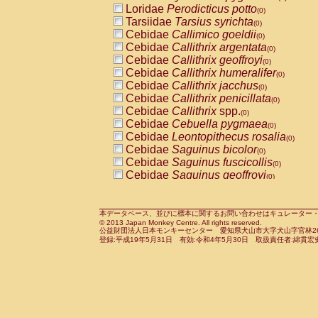
Loridae
Perodicticus potto
Cercopithecidae
Macaca assamensis
(0)
(
Tarsiidae
Tarsius syrichta
Cercopithecidae
Macaca brunnescen
(0)
Cebidae
Callimico goeldii
Cercopithecidae
Macaca cyclopis
(0)
(0)
Cebidae
Callithrix argentata
Cercopithecidae
Macaca fascicularis
(0)
(1
Cebidae
Callithrix geoffroyi
Cercopithecidae
Macaca fuscaca fusc
(0)
Cebidae
Callithrix humeralifer
Cercopithecidae
Macaca fuscata yaku
(0)
Cebidae
Callithrix jacchus
Cercopithecidae
Macaca fuscata
hybr
(0)
Cebidae
Callithrix penicillata
Cercopithecidae
Macaca maura
(0)
(0)
Cebidae
Callithrix
spp.
Cercopithecidae
Macaca mulatta
(0)
(1)
Cebidae
Cebuella pygmaea
Cercopithecidae
Macaca nemestrina
(0)
(0
Cebidae
Leontopithecus rosalia
Cercopithecidae
Macaca nigra
(0)
(0)
Cebidae
Saguinus bicolor
Cercopithecidae
Macaca radiata
(0)
(0)
Cebidae
Saguinus fuscicollis
Cercopithecidae
Macaca silenus
(0)
(0)
Cebidae
Saguinus geoffroyi
Cercopithecidae
Macaca sinica
(0)
(0)
Cebidae
Saguinus imperator
Cercopithecidae
Macaca sylvanus
(0)
(0)
Cebidae
Saguinus labiatus
Cercopithecidae
Macaca thibetana
(0)
(0)
Cebidae
Saguinus leucopus
Cercopithecidae
Macaca tonkeana
本データベース、並びに標本に関するお問い合わせはキュレーター・新宅勇太までお願い
(0)
(0)
© 2013 Japan Monkey Centre. All rights reserved.
Cebidae
Saguinus midas
Cercopithecidae
Macaca
hybrid
(0)
(0)
公益財団法人日本モンキーセンター 愛知県犬山市大字犬山字官林26番
Cebidae
Saguinus mystax
Cercopithecidae
Macaca
spp.
登録:平成19年5月31日 有効:令和4年5月30日 取扱責任者:綿貫宏
(0)
(0)
Cebidae
Saguinus nigricollis
Cercopithecidae
Allenopithecus nigrov
(1)
Cebidae
Saguinus oedipus
Cercopithecidae
Cercopithecus ascan
(0)
Cebidae
Saguinus weddelli
Cercopithecidae
Cercopithecus ascan
(0)
Cebidae
Saguinus
spp.
Cercopithecidae
Cercopithecus ceph
(0)
Cebidae
Aotus trivirgatus
Cercopithecidae
Cercopithecus diana
(0)
Cebidae
Cebus albifrons
Cercopithecidae
Cercopithecus hamly
(0)