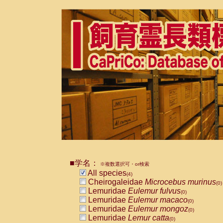
■学名：
※複数選択可・or検索
All species
(4)
Cheirogaleidae
Microcebus murinus
(0)
Lemuridae
Eulemur fulvus
(0)
Lemuridae
Eulemur macaco
(0)
Lemuridae
Eulemur mongoz
(0)
Lemuridae
Lemur catta
(0)