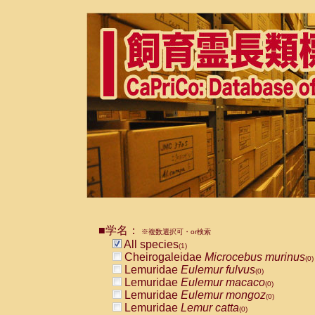
■学名：
※複数選択可・or検索
All species
(1)
Cheirogaleidae
Microcebus murinus
(0)
Lemuridae
Eulemur fulvus
(0)
Lemuridae
Eulemur macaco
(0)
Lemuridae
Eulemur mongoz
(0)
Lemuridae
Lemur catta
(0)