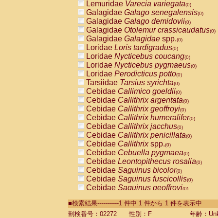
Lemuridae
Varecia variegata
(0)
Galagidae
Galago senegalensis
(0)
Galagidae
Galago demidovii
(0)
Galagidae
Otolemur crassicaudatus
(0)
Galagidae
Galagidae
spp.
(0)
Loridae
Loris tardigradus
(0)
Loridae
Nycticebus coucang
(0)
Loridae
Nycticebus pygmaeus
(0)
Loridae
Perodicticus potto
(0)
Tarsiidae
Tarsius syrichta
(0)
Cebidae
Callimico goeldii
(0)
Cebidae
Callithrix argentata
(0)
Cebidae
Callithrix geoffroyi
(0)
Cebidae
Callithrix humeralifer
(0)
Cebidae
Callithrix jacchus
(0)
Cebidae
Callithrix penicillata
(0)
Cebidae
Callithrix
spp.
(0)
Cebidae
Cebuella pygmaea
(0)
Cebidae
Leontopithecus rosalia
(0)
Cebidae
Saguinus bicolor
(0)
Cebidae
Saguinus fuscicollis
(0)
Cebidae
Saguinus geoffroyi
(0)
Cebidae
Saguinus imperator
(0)
■検索結果-----------1 件中 1 件から 1 件を表示中
Cebidae
Saguinus labiatus
(0)
Cebidae
Saguinus leucopus
剖検番号：02272
性別：F
年齢：Unk
(0)