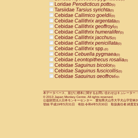
Pitheciidae
Callicebus cupreus
Loridae
Perodicticus potto
(0)
(0)
Pitheciidae
Callicebus donacophilus
Tarsiidae
Tarsius syrichta
(0
(0)
Pitheciidae
Callicebus moloch
Cebidae
Callimico goeldii
(0)
(0)
Pitheciidae
Callicebus torquatus
Cebidae
Callithrix argentata
(0)
(0)
Pitheciidae
Callicebus
spp.
Cebidae
Callithrix geoffroyi
(0)
(0)
Pitheciidae
Chiropotes satanas
Cebidae
Callithrix humeralifer
(0)
(0)
Pitheciidae
Pithecia monachus
Cebidae
Callithrix jacchus
(0)
(0)
Pitheciidae
Pithecia pithecia
Cebidae
Callithrix penicillata
(0)
(0)
Cercopithecidae
Cercocebus agilis
Cebidae
Callithrix
spp.
(0)
(0)
Cercopithecidae
Cercocebus galeritus
Cebidae
Cebuella pygmaea
(0)
Cercopithecidae
Cercocebus torquatu
Cebidae
Leontopithecus rosalia
(0)
Cercopithecidae
Cercocebus torquatus
Cebidae
Saguinus bicolor
(0)
Cercopithecidae
Cercocebus torquatu
Cebidae
Saguinus fuscicollis
(0)
Cercopithecidae
Cercocebus
hybrid
Cebidae
Saguinus geoffroyi
(0)
(0)
Cercopithecidae
Cercocebus
spp.
Cebidae
Saguinus imperator
(0)
(0)
Cercopithecidae
Lophocebus albigen
Cebidae
Saguinus labiatus
(0)
Cercopithecidae
Papio anubis
Cebidae
Saguinus leucopus
本データベース、並びに標本に関するお問い合わせはキュレーター・新宅勇太までお願い
(0)
(0)
© 2013 Japan Monkey Centre. All rights reserved.
Cercopithecidae
Papio cynocephalus
Cebidae
Saguinus midas
(
(0)
公益財団法人日本モンキーセンター 愛知県犬山市大字犬山字官林26番
Cercopithecidae
Papio hamadryas
Cebidae
Saguinus mystax
(0)
登録:平成19年5月31日 有効:令和4年5月30日 取扱責任者:綿貫宏
(0)
Cercopithecidae
Papio papio
Cebidae
Saguinus nigricollis
(0)
(1)
Cercopithecidae
Papio
spp.
Cebidae
Saguinus oedipus
(0)
(0)
Cercopithecidae
Mandrillus leucopha
Cebidae
Saguinus weddelli
(0)
Cercopithecidae
Mandrillus sphinx
Cebidae
Saguinus
spp.
(0)
(0)
Cercopithecidae
Theropithecus gelad
Cebidae
Aotus trivirgatus
(0)
Cercopithecidae
Macaca arctoides
Cebidae
Cebus albifrons
(0)
(0)