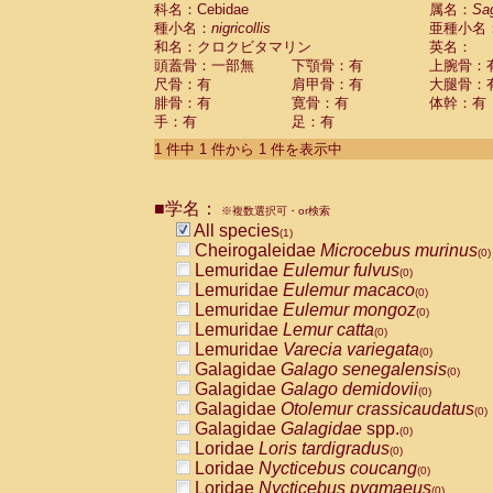
科名：Cebidae
Cebidae
Saguinus midas
属名：
Sa
(0)
種小名：
nigricollis
亜種小名
Cebidae
Saguinus mystax
(0)
和名：クロクビタマリン
英名：
Cebidae
Saguinus nigricollis
(1)
頭蓋骨：一部無
下顎骨：有
上腕骨：
Cebidae
Saguinus oedipus
(0)
尺骨：有
肩甲骨：有
大腿骨：
Cebidae
Saguinus weddelli
(0)
腓骨：有
寛骨：有
体幹：有
Cebidae
Saguinus
spp.
(0)
手：有
足：有
Cebidae
Aotus trivirgatus
(0)
Cebidae
Cebus albifrons
1 件中 1 件から 1 件を表示中
(0)
Cebidae
Cebus apella
(0)
Cebidae
Cebus capucinus
(0)
■学名：
Cebidae
Cebus nigrivittatus
※複数選択可・or検索
(0)
Cebidae
Cebus
spp.
All species
(0)
(1)
Cebidae
Saimiri boliviensis
Cheirogaleidae
Microcebus murinus
(0)
(0)
Cebidae
Saimiri sciureus
Lemuridae
Eulemur fulvus
(0)
(0)
Atelidae
Alouatta caraya
Lemuridae
Eulemur macaco
(0)
(0)
Atelidae
Alouatta fusca
Lemuridae
Eulemur mongoz
(0)
(0)
Atelidae
Alouatta seniculus
Lemuridae
Lemur catta
(0)
(0)
Atelidae
Alouatta
spp.
Lemuridae
Varecia variegata
(0)
(0)
Atelidae
Ateles belzebuth
Galagidae
Galago senegalensis
(0)
(0)
Atelidae
Ateles geoffroyi
Galagidae
Galago demidovii
(0)
(0)
Atelidae
Ateles paniscus
Galagidae
Otolemur crassicaudatus
(0)
(0)
Atelidae
Ateles
spp.
Galagidae
Galagidae
spp.
(0)
(0)
Atelidae
Lagothrix lagothricha
Loridae
Loris tardigradus
(0)
(0)
Atelidae
Lagothrix lagothricha cana
Loridae
Nycticebus coucang
(0)
(0)
Pitheciidae
Cacajao calvus rubicundu
Loridae
Nycticebus pygmaeus
(0)