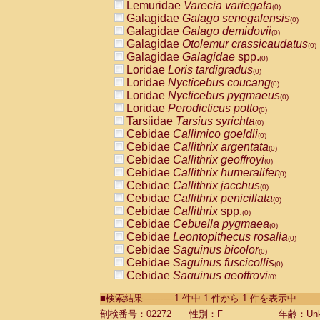
Lemuridae
Varecia variegata
(0)
Galagidae
Galago senegalensis
(0)
Galagidae
Galago demidovii
(0)
Galagidae
Otolemur crassicaudatus
(0)
Galagidae
Galagidae
spp.
(0)
Loridae
Loris tardigradus
(0)
Loridae
Nycticebus coucang
(0)
Loridae
Nycticebus pygmaeus
(0)
Loridae
Perodicticus potto
(0)
Tarsiidae
Tarsius syrichta
(0)
Cebidae
Callimico goeldii
(0)
Cebidae
Callithrix argentata
(0)
Cebidae
Callithrix geoffroyi
(0)
Cebidae
Callithrix humeralifer
(0)
Cebidae
Callithrix jacchus
(0)
Cebidae
Callithrix penicillata
(0)
Cebidae
Callithrix
spp.
(0)
Cebidae
Cebuella pygmaea
(0)
Cebidae
Leontopithecus rosalia
(0)
Cebidae
Saguinus bicolor
(0)
Cebidae
Saguinus fuscicollis
(0)
Cebidae
Saguinus geoffroyi
(0)
Cebidae
Saguinus imperator
(0)
■検索結果-----------1 件中 1 件から 1 件を表示中
Cebidae
Saguinus labiatus
(0)
Cebidae
Saguinus leucopus
剖検番号：02272
性別：F
年齢：Unk
(0)