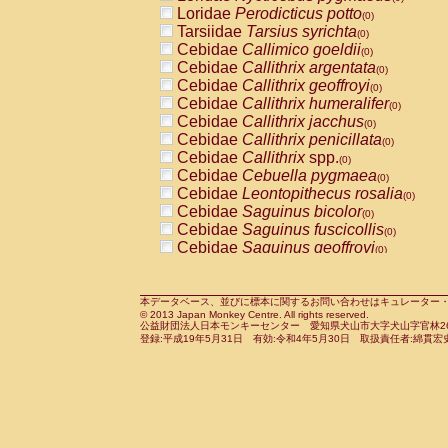
Pitheciidae
Callicebus cupreus
Loridae
Perodicticus potto
(0)
(0)
Pitheciidae
Callicebus donacophilus
Tarsiidae
Tarsius syrichta
(0
(0)
Pitheciidae
Callicebus moloch
Cebidae
Callimico goeldii
(0)
(0)
Pitheciidae
Callicebus torquatus
Cebidae
Callithrix argentata
(0)
(0)
Pitheciidae
Callicebus
spp.
Cebidae
Callithrix geoffroyi
(0)
(0)
Pitheciidae
Chiropotes satanas
Cebidae
Callithrix humeralifer
(0)
(0)
Pitheciidae
Pithecia monachus
Cebidae
Callithrix jacchus
(0)
(0)
Pitheciidae
Pithecia pithecia
Cebidae
Callithrix penicillata
(0)
(0)
Cercopithecidae
Cercocebus agilis
Cebidae
Callithrix
spp.
(0)
(0)
Cercopithecidae
Cercocebus galeritus
Cebidae
Cebuella pygmaea
(0)
Cercopithecidae
Cercocebus torquatu
Cebidae
Leontopithecus rosalia
(0)
Cercopithecidae
Cercocebus torquatus
Cebidae
Saguinus bicolor
(0)
Cercopithecidae
Cercocebus torquatu
Cebidae
Saguinus fuscicollis
(0)
Cercopithecidae
Cercocebus
hybrid
Cebidae
Saguinus geoffroyi
(0)
(0)
Cercopithecidae
Cercocebus
spp.
Cebidae
Saguinus imperator
(0)
(0)
Cercopithecidae
Lophocebus albigen
Cebidae
Saguinus labiatus
(0)
Cercopithecidae
Papio anubis
Cebidae
Saguinus leucopus
本データベース、並びに標本に関するお問い合わせはキュレーター・新宅勇太までお願い
(0)
(0)
© 2013 Japan Monkey Centre. All rights reserved.
Cercopithecidae
Papio cynocephalus
Cebidae
Saguinus midas
(
(0)
公益財団法人日本モンキーセンター 愛知県犬山市大字犬山字官林26番
Cercopithecidae
Papio hamadryas
Cebidae
Saguinus mystax
(0)
登録:平成19年5月31日 有効:令和4年5月30日 取扱責任者:綿貫宏
(0)
Cercopithecidae
Papio papio
Cebidae
Saguinus nigricollis
(0)
(1)
Cercopithecidae
Papio
spp.
Cebidae
Saguinus oedipus
(0)
(0)
Cercopithecidae
Mandrillus leucopha
Cebidae
Saguinus weddelli
(0)
Cercopithecidae
Mandrillus sphinx
Cebidae
Saguinus
spp.
(0)
(0)
Cercopithecidae
Theropithecus gelad
Cebidae
Aotus trivirgatus
(0)
Cercopithecidae
Macaca arctoides
Cebidae
Cebus albifrons
(0)
(0)