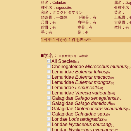
科名：Cebidae
Cebidae
Saguinus midas
属名：
Sa
(0)
種小名：
nigricollis
亜種小名
Cebidae
Saguinus mystax
(0)
和名：クロクビタマリン
英名：
Cebidae
Saguinus nigricollis
(1)
頭蓋骨：一部無
下顎骨：有
上腕骨：
Cebidae
Saguinus oedipus
(0)
尺骨：有
肩甲骨：有
大腿骨：
Cebidae
Saguinus weddelli
(0)
腓骨：有
寛骨：有
体幹：有
Cebidae
Saguinus
spp.
(0)
手：有
足：有
Cebidae
Aotus trivirgatus
(0)
Cebidae
Cebus albifrons
1 件中 1 件から 1 件を表示中
(0)
Cebidae
Cebus apella
(0)
Cebidae
Cebus capucinus
(0)
■学名：
Cebidae
Cebus nigrivittatus
※複数選択可・or検索
(0)
Cebidae
Cebus
spp.
All Species
(0)
(1)
Cebidae
Saimiri boliviensis
Cheirogaleidae
Microcebus murinus
(0)
(0)
Cebidae
Saimiri sciureus
Lemuridae
Eulemur fulvus
(0)
(0)
Atelidae
Alouatta caraya
Lemuridae
Eulemur macaco
(0)
(0)
Atelidae
Alouatta fusca
Lemuridae
Eulemur mongoz
(0)
(0)
Atelidae
Alouatta seniculus
Lemuridae
Lemur catta
(0)
(0)
Atelidae
Alouatta
spp.
Lemuridae
Varecia variegata
(0)
(0)
Atelidae
Ateles belzebuth
Galagidae
Galago senegalensis
(0)
(0)
Atelidae
Ateles geoffroyi
Galagidae
Galago demidovii
(0)
(0)
Atelidae
Ateles paniscus
Galagidae
Otolemur crassicaudatus
(0)
(0)
Atelidae
Ateles
spp.
Galagidae
Galagidae
spp.
(0)
(0)
Atelidae
Lagothrix lagothricha
Loridae
Loris tardigradus
(0)
(0)
Atelidae
Lagothrix lagothricha cana
Loridae
Nycticebus coucang
(0)
(0)
Pitheciidae
Cacajao calvus rubicundu
Loridae
Nycticebus pygmaeus
(0)