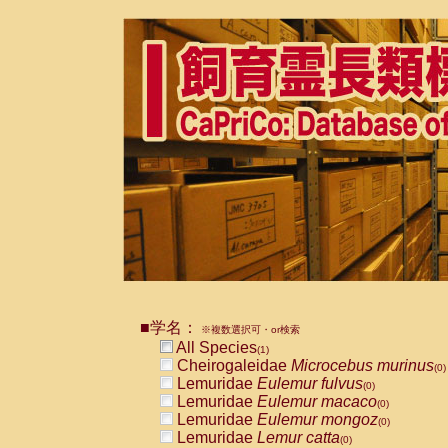
■学名：
※複数選択可・or検索
All Species
(1)
Cheirogaleidae
Microcebus murinus
(0)
Lemuridae
Eulemur fulvus
(0)
Lemuridae
Eulemur macaco
(0)
Lemuridae
Eulemur mongoz
(0)
Lemuridae
Lemur catta
(0)