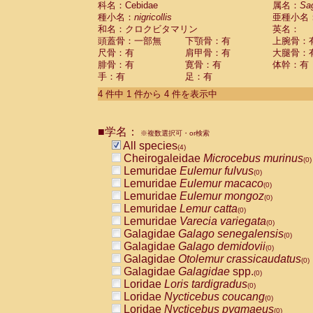
科名：Cebidae
属名：
Sa
Pitheciidae
Callicebus cupreus
(0)
種小名：
nigricollis
亜種小名
Pitheciidae
Callicebus donacophilus
(0
和名：クロクビタマリン
英名：
Pitheciidae
Callicebus moloch
(0)
頭蓋骨：一部無
下顎骨：有
上腕骨：
Pitheciidae
Callicebus torquatus
(0)
尺骨：有
肩甲骨：有
大腿骨：
Pitheciidae
Callicebus
spp.
(0)
腓骨：有
寛骨：有
体幹：有
Pitheciidae
Chiropotes satanas
(0)
手：有
足：有
Pitheciidae
Pithecia monachus
(0)
4 件中 1 件から 4 件を表示中
Pitheciidae
Pithecia pithecia
(0)
Cercopithecidae
Cercocebus agilis
(0)
Cercopithecidae
Cercocebus galeritus
■学名：
Cercopithecidae
Cercocebus torquatu
※複数選択可・or検索
All species
Cercopithecidae
Cercocebus torquatus
(4)
Cheirogaleidae
Microcebus murinus
Cercopithecidae
Cercocebus torquatu
(0)
Lemuridae
Eulemur fulvus
Cercopithecidae
Cercocebus
hybrid
(0)
(0)
Lemuridae
Eulemur macaco
Cercopithecidae
Cercocebus
spp.
(0)
(0)
Lemuridae
Eulemur mongoz
Cercopithecidae
Lophocebus albigen
(0)
Lemuridae
Lemur catta
Cercopithecidae
Papio anubis
(0)
(0)
Lemuridae
Varecia variegata
Cercopithecidae
Papio cynocephalus
(0)
(
Galagidae
Galago senegalensis
Cercopithecidae
Papio hamadryas
(0)
(0)
Galagidae
Galago demidovii
Cercopithecidae
Papio papio
(0)
(0)
Galagidae
Otolemur crassicaudatus
Cercopithecidae
Papio
spp.
(0)
(0)
Galagidae
Galagidae
spp.
Cercopithecidae
Mandrillus leucopha
(0)
Loridae
Loris tardigradus
Cercopithecidae
Mandrillus sphinx
(0)
(0)
Loridae
Nycticebus coucang
Cercopithecidae
Theropithecus gelad
(0)
Loridae
Nycticebus pygmaeus
Cercopithecidae
Macaca arctoides
(0)
(0)