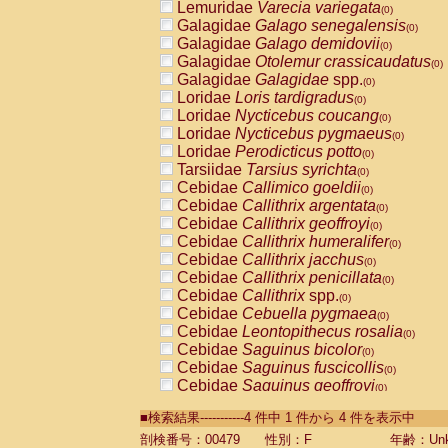
Lemuridae
Varecia variegata
(0)
Galagidae
Galago senegalensis
(0)
Galagidae
Galago demidovii
(0)
Galagidae
Otolemur crassicaudatus
(0)
Galagidae
Galagidae
spp.
(0)
Loridae
Loris tardigradus
(0)
Loridae
Nycticebus coucang
(0)
Loridae
Nycticebus pygmaeus
(0)
Loridae
Perodicticus potto
(0)
Tarsiidae
Tarsius syrichta
(0)
Cebidae
Callimico goeldii
(0)
Cebidae
Callithrix argentata
(0)
Cebidae
Callithrix geoffroyi
(0)
Cebidae
Callithrix humeralifer
(0)
Cebidae
Callithrix jacchus
(0)
Cebidae
Callithrix penicillata
(0)
Cebidae
Callithrix
spp.
(0)
Cebidae
Cebuella pygmaea
(0)
Cebidae
Leontopithecus rosalia
(0)
Cebidae
Saguinus bicolor
(0)
Cebidae
Saguinus fuscicollis
(0)
Cebidae
Saguinus geoffroyi
(0)
Cebidae
Saguinus imperator
(0)
■検索結果-----------4 件中 1 件から 4 件を表示中
Cebidae
Saguinus labiatus
(0)
Cebidae
Saguinus leucopus
剖検番号：00479
性別：F
年齢：Unk
(0)