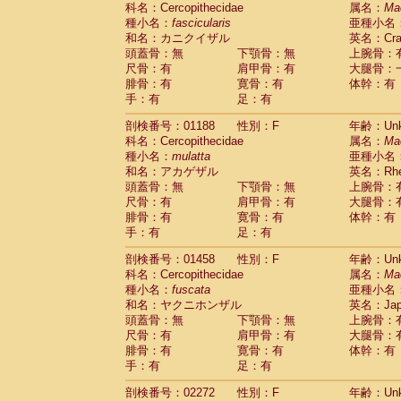
科名：Cercopithecidae
Cebidae
Saguinus midas
属名：
Ma
(0)
種小名：
fascicularis
亜種小名
Cebidae
Saguinus mystax
(0)
和名：カニクイザル
英名：Crab
Cebidae
Saguinus nigricollis
(1)
頭蓋骨：無
下顎骨：無
上腕骨：
Cebidae
Saguinus oedipus
(0)
尺骨：有
肩甲骨：有
大腿骨：
Cebidae
Saguinus weddelli
(0)
腓骨：有
寛骨：有
体幹：有
Cebidae
Saguinus
spp.
(0)
手：有
足：有
Cebidae
Aotus trivirgatus
(0)
Cebidae
Cebus albifrons
(0)
剖検番号：01188
性別：F
年齢：Unk
Cebidae
Cebus apella
科名：Cercopithecidae
(0)
属名：
Ma
Cebidae
Cebus capucinus
種小名：
mulatta
亜種小名
(0)
Cebidae
Cebus nigrivittatus
和名：アカゲザル
英名：Rhes
(0)
Cebidae
Cebus
spp.
頭蓋骨：無
下顎骨：無
上腕骨：
(0)
Cebidae
Saimiri boliviensis
尺骨：有
肩甲骨：有
大腿骨：
(0)
腓骨：有
Cebidae
Saimiri sciureus
寛骨：有
体幹：有
(0)
手：有
足：有
Atelidae
Alouatta caraya
(0)
Atelidae
Alouatta fusca
(0)
剖検番号：01458
性別：F
年齢：Unk
Atelidae
Alouatta seniculus
(0)
科名：Cercopithecidae
属名：
Ma
Atelidae
Alouatta
spp.
(0)
種小名：
fuscata
亜種小名
Atelidae
Ateles belzebuth
(0)
和名：ヤクニホンザル
英名：Japa
Atelidae
Ateles geoffroyi
(0)
頭蓋骨：無
下顎骨：無
上腕骨：
Atelidae
Ateles paniscus
(0)
尺骨：有
肩甲骨：有
大腿骨：
Atelidae
Ateles
spp.
腓骨：有
寛骨：有
(0)
体幹：有
Atelidae
Lagothrix lagothricha
手：有
足：有
(0)
Atelidae
Lagothrix lagothricha cana
(0)
剖検番号：02272
性別：F
年齢：Unk
Pitheciidae
Cacajao calvus rubicundu