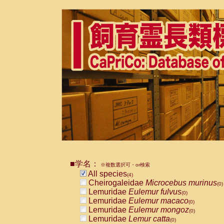
■学名：
※複数選択可・or検索
All species
(4)
Cheirogaleidae
Microcebus murinus
(0)
Lemuridae
Eulemur fulvus
(0)
Lemuridae
Eulemur macaco
(0)
Lemuridae
Eulemur mongoz
(0)
Lemuridae
Lemur catta
(0)