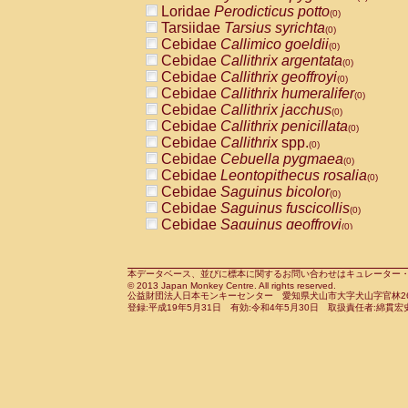
Loridae
Perodicticus potto
Cercopithecidae
Macaca assamensis
(0)
(
Tarsiidae
Tarsius syrichta
Cercopithecidae
Macaca brunnescen
(0)
Cebidae
Callimico goeldii
Cercopithecidae
Macaca cyclopis
(0)
(0)
Cebidae
Callithrix argentata
Cercopithecidae
Macaca fascicularis
(0)
(1
Cebidae
Callithrix geoffroyi
Cercopithecidae
Macaca fuscaca fusc
(0)
Cebidae
Callithrix humeralifer
Cercopithecidae
Macaca fuscata yaku
(0)
Cebidae
Callithrix jacchus
Cercopithecidae
Macaca fuscata
hybr
(0)
Cebidae
Callithrix penicillata
Cercopithecidae
Macaca maura
(0)
(0)
Cebidae
Callithrix
spp.
Cercopithecidae
Macaca mulatta
(0)
(1)
Cebidae
Cebuella pygmaea
Cercopithecidae
Macaca nemestrina
(0)
(0
Cebidae
Leontopithecus rosalia
Cercopithecidae
Macaca nigra
(0)
(0)
Cebidae
Saguinus bicolor
Cercopithecidae
Macaca radiata
(0)
(0)
Cebidae
Saguinus fuscicollis
Cercopithecidae
Macaca silenus
(0)
(0)
Cebidae
Saguinus geoffroyi
Cercopithecidae
Macaca sinica
(0)
(0)
Cebidae
Saguinus imperator
Cercopithecidae
Macaca sylvanus
(0)
(0)
Cebidae
Saguinus labiatus
Cercopithecidae
Macaca thibetana
(0)
(0)
Cebidae
Saguinus leucopus
Cercopithecidae
Macaca tonkeana
本データベース、並びに標本に関するお問い合わせはキュレーター・新宅勇太までお願い
(0)
(0)
© 2013 Japan Monkey Centre. All rights reserved.
Cebidae
Saguinus midas
Cercopithecidae
Macaca
hybrid
(0)
(0)
公益財団法人日本モンキーセンター 愛知県犬山市大字犬山字官林26番
Cebidae
Saguinus mystax
Cercopithecidae
Macaca
spp.
登録:平成19年5月31日 有効:令和4年5月30日 取扱責任者:綿貫宏
(0)
(0)
Cebidae
Saguinus nigricollis
Cercopithecidae
Allenopithecus nigrov
(1)
Cebidae
Saguinus oedipus
Cercopithecidae
Cercopithecus ascan
(0)
Cebidae
Saguinus weddelli
Cercopithecidae
Cercopithecus ascan
(0)
Cebidae
Saguinus
spp.
Cercopithecidae
Cercopithecus ceph
(0)
Cebidae
Aotus trivirgatus
Cercopithecidae
Cercopithecus diana
(0)
Cebidae
Cebus albifrons
Cercopithecidae
Cercopithecus hamly
(0)