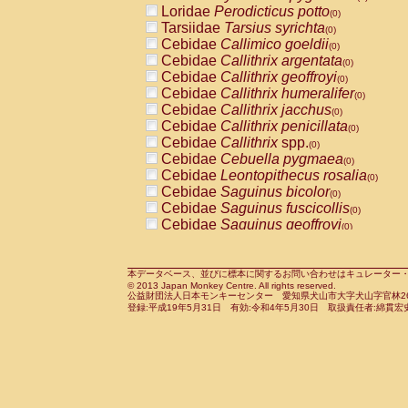
Loridae
Perodicticus potto
Cercopithecidae
Macaca assamensis
(0)
(
Tarsiidae
Tarsius syrichta
Cercopithecidae
Macaca brunnescen
(0)
Cebidae
Callimico goeldii
Cercopithecidae
Macaca cyclopis
(0)
(0)
Cebidae
Callithrix argentata
Cercopithecidae
Macaca fascicularis
(0)
(1
Cebidae
Callithrix geoffroyi
Cercopithecidae
Macaca fuscaca fusc
(0)
Cebidae
Callithrix humeralifer
Cercopithecidae
Macaca fuscata yaku
(0)
Cebidae
Callithrix jacchus
Cercopithecidae
Macaca fuscata
hybr
(0)
Cebidae
Callithrix penicillata
Cercopithecidae
Macaca maura
(0)
(0)
Cebidae
Callithrix
spp.
Cercopithecidae
Macaca mulatta
(0)
(1)
Cebidae
Cebuella pygmaea
Cercopithecidae
Macaca nemestrina
(0)
(0
Cebidae
Leontopithecus rosalia
Cercopithecidae
Macaca nigra
(0)
(0)
Cebidae
Saguinus bicolor
Cercopithecidae
Macaca radiata
(0)
(0)
Cebidae
Saguinus fuscicollis
Cercopithecidae
Macaca silenus
(0)
(0)
Cebidae
Saguinus geoffroyi
Cercopithecidae
Macaca sinica
(0)
(0)
Cebidae
Saguinus imperator
Cercopithecidae
Macaca sylvanus
(0)
(0)
Cebidae
Saguinus labiatus
Cercopithecidae
Macaca thibetana
(0)
(0)
Cebidae
Saguinus leucopus
Cercopithecidae
Macaca tonkeana
本データベース、並びに標本に関するお問い合わせはキュレーター・新宅勇太までお願い
(0)
(0)
© 2013 Japan Monkey Centre. All rights reserved.
Cebidae
Saguinus midas
Cercopithecidae
Macaca
hybrid
(0)
(0)
公益財団法人日本モンキーセンター 愛知県犬山市大字犬山字官林26番
Cebidae
Saguinus mystax
Cercopithecidae
Macaca
spp.
登録:平成19年5月31日 有効:令和4年5月30日 取扱責任者:綿貫宏
(0)
(0)
Cebidae
Saguinus nigricollis
Cercopithecidae
Allenopithecus nigrov
(1)
Cebidae
Saguinus oedipus
Cercopithecidae
Cercopithecus ascan
(0)
Cebidae
Saguinus weddelli
Cercopithecidae
Cercopithecus ascan
(0)
Cebidae
Saguinus
spp.
Cercopithecidae
Cercopithecus ceph
(0)
Cebidae
Aotus trivirgatus
Cercopithecidae
Cercopithecus diana
(0)
Cebidae
Cebus albifrons
Cercopithecidae
Cercopithecus hamly
(0)