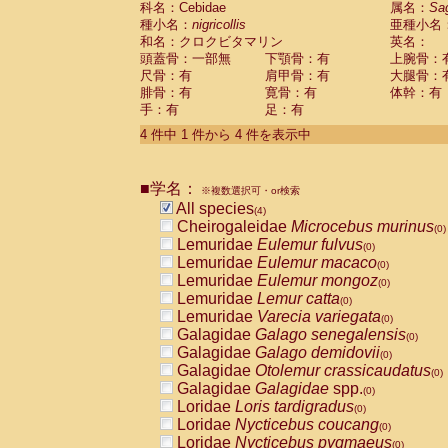
科名：Cebidae
属名：
Sa
Pitheciidae
Callicebus cupreus
(0)
種小名：
nigricollis
亜種小名
Pitheciidae
Callicebus donacophilus
(0
和名：クロクビタマリン
英名：
Pitheciidae
Callicebus moloch
(0)
頭蓋骨：一部無
下顎骨：有
上腕骨：
Pitheciidae
Callicebus torquatus
(0)
尺骨：有
肩甲骨：有
大腿骨：
Pitheciidae
Callicebus
spp.
(0)
腓骨：有
寛骨：有
体幹：有
Pitheciidae
Chiropotes satanas
(0)
手：有
足：有
Pitheciidae
Pithecia monachus
(0)
4 件中 1 件から 4 件を表示中
Pitheciidae
Pithecia pithecia
(0)
Cercopithecidae
Cercocebus agilis
(0)
Cercopithecidae
Cercocebus galeritus
■学名：
Cercopithecidae
Cercocebus torquatu
※複数選択可・or検索
All species
Cercopithecidae
Cercocebus torquatus
(4)
Cheirogaleidae
Microcebus murinus
Cercopithecidae
Cercocebus torquatu
(0)
Lemuridae
Eulemur fulvus
Cercopithecidae
Cercocebus
hybrid
(0)
(0)
Lemuridae
Eulemur macaco
Cercopithecidae
Cercocebus
spp.
(0)
(0)
Lemuridae
Eulemur mongoz
Cercopithecidae
Lophocebus albigen
(0)
Lemuridae
Lemur catta
Cercopithecidae
Papio anubis
(0)
(0)
Lemuridae
Varecia variegata
Cercopithecidae
Papio cynocephalus
(0)
(
Galagidae
Galago senegalensis
Cercopithecidae
Papio hamadryas
(0)
(0)
Galagidae
Galago demidovii
Cercopithecidae
Papio papio
(0)
(0)
Galagidae
Otolemur crassicaudatus
Cercopithecidae
Papio
spp.
(0)
(0)
Galagidae
Galagidae
spp.
Cercopithecidae
Mandrillus leucopha
(0)
Loridae
Loris tardigradus
Cercopithecidae
Mandrillus sphinx
(0)
(0)
Loridae
Nycticebus coucang
Cercopithecidae
Theropithecus gelad
(0)
Loridae
Nycticebus pygmaeus
Cercopithecidae
Macaca arctoides
(0)
(0)