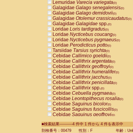
Lemuridae
Varecia variegata
(0)
Galagidae
Galago senegalensis
(0)
Galagidae
Galago demidovii
(0)
Galagidae
Otolemur crassicaudatus
(0)
Galagidae
Galagidae
spp.
(0)
Loridae
Loris tardigradus
(0)
Loridae
Nycticebus coucang
(0)
Loridae
Nycticebus pygmaeus
(0)
Loridae
Perodicticus potto
(0)
Tarsiidae
Tarsius syrichta
(0)
Cebidae
Callimico goeldii
(0)
Cebidae
Callithrix argentata
(0)
Cebidae
Callithrix geoffroyi
(0)
Cebidae
Callithrix humeralifer
(0)
Cebidae
Callithrix jacchus
(0)
Cebidae
Callithrix penicillata
(0)
Cebidae
Callithrix
spp.
(0)
Cebidae
Cebuella pygmaea
(0)
Cebidae
Leontopithecus rosalia
(0)
Cebidae
Saguinus bicolor
(0)
Cebidae
Saguinus fuscicollis
(0)
Cebidae
Saguinus geoffroyi
(0)
Cebidae
Saguinus imperator
(0)
■検索結果-----------4 件中 1 件から 4 件を表示中
Cebidae
Saguinus labiatus
(0)
Cebidae
Saguinus leucopus
剖検番号：00479
性別：F
年齢：Unk
(0)