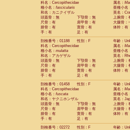
科名：Cercopithecidae
Cebidae
Saguinus midas
属名：
Ma
(0)
種小名：
fascicularis
亜種小名
Cebidae
Saguinus mystax
(0)
和名：カニクイザル
英名：Crab
Cebidae
Saguinus nigricollis
(1)
頭蓋骨：無
下顎骨：無
上腕骨：
Cebidae
Saguinus oedipus
(0)
尺骨：有
肩甲骨：有
大腿骨：
Cebidae
Saguinus weddelli
(0)
腓骨：有
寛骨：有
体幹：有
Cebidae
Saguinus
spp.
(0)
手：有
足：有
Cebidae
Aotus trivirgatus
(0)
Cebidae
Cebus albifrons
(0)
剖検番号：01188
性別：F
年齢：Unk
Cebidae
Cebus apella
科名：Cercopithecidae
(0)
属名：
Ma
Cebidae
Cebus capucinus
種小名：
mulatta
亜種小名
(0)
Cebidae
Cebus nigrivittatus
和名：アカゲザル
英名：Rhes
(0)
Cebidae
Cebus
spp.
頭蓋骨：無
下顎骨：無
上腕骨：
(0)
Cebidae
Saimiri boliviensis
尺骨：有
肩甲骨：有
大腿骨：
(0)
腓骨：有
Cebidae
Saimiri sciureus
寛骨：有
体幹：有
(0)
手：有
足：有
Atelidae
Alouatta caraya
(0)
Atelidae
Alouatta fusca
(0)
剖検番号：01458
性別：F
年齢：Unk
Atelidae
Alouatta seniculus
(0)
科名：Cercopithecidae
属名：
Ma
Atelidae
Alouatta
spp.
(0)
種小名：
fuscata
亜種小名
Atelidae
Ateles belzebuth
(0)
和名：ヤクニホンザル
英名：Japa
Atelidae
Ateles geoffroyi
(0)
頭蓋骨：無
下顎骨：無
上腕骨：
Atelidae
Ateles paniscus
(0)
尺骨：有
肩甲骨：有
大腿骨：
Atelidae
Ateles
spp.
腓骨：有
寛骨：有
(0)
体幹：有
Atelidae
Lagothrix lagothricha
手：有
足：有
(0)
Atelidae
Lagothrix lagothricha cana
(0)
剖検番号：02272
性別：F
年齢：Unk
Pitheciidae
Cacajao calvus rubicundu