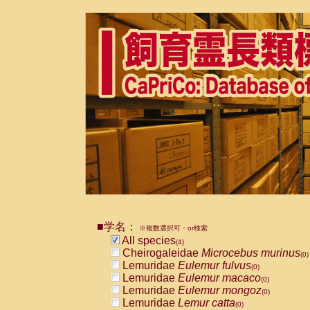
■学名：
※複数選択可・or検索
All species
(4)
Cheirogaleidae
Microcebus murinus
(0)
Lemuridae
Eulemur fulvus
(0)
Lemuridae
Eulemur macaco
(0)
Lemuridae
Eulemur mongoz
(0)
Lemuridae
Lemur catta
(0)