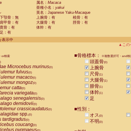
e
guinus midas
属名：
Macaca
(0)
亜種小名：
yakui
guinus mystax
(0)
ル
英名：Japanese Yaku-Macaque
uinus nigricollis
(1)
下顎骨：無
上腕骨：有
橈骨：有
guinus oedipus
(1)
肩甲骨：有
大腿骨：有
脛骨：有
uinus weddelli
(0)
寛骨：有
体幹：有
guinus
spp.
(0)
足：有
us trivirgatus
(0)
us albifrons
件を表示中
(0)
us apella
▲この
(0)
bus capucinus
(0)
us nigrivittatus
■骨格標本：
or検索
(0)
※複数選択可・and検
bus
spp.
頭蓋骨
(0)
)
(0)
miri boliviensis
dae
Microcebus murinus
(0)
上腕骨
(0)
miri sciureus
ulemur fulvus
(0)
(0)
尺骨
(1)
uatta caraya
ulemur macaco
(0)
(0)
大腿骨
(1)
uatta fusca
ulemur mongoz
(0)
(0)
腓骨
uatta seniculus
emur catta
(1)
(0)
(0)
uatta
spp.
体幹
arecia variegata
(0)
(1)
(0)
les belzebuth
alago senegalensis
足
(0)
(0)
les geoffroyi
alago demidovii
(0)
(0)
les paniscus
tolemur crassicaudatus
■性別：
(0)
(0)
les
spp.
alagidae
spp.
(0)
オス
(0)
(0)
othrix lagothricha
s tardigradus
(0)
(0)
不明
(0)
othrix lagothricha cana
ticebus coucang
(0)
(0)
Cacajao calvus rubicundus
ticebus pygmaeus
(0)
(0)