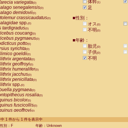
体幹
arecia variegata
(1)
(0)
alago senegalensis
足
(0)
alago demidovii
(0)
tolemur crassicaudatus
■性別：
(0)
alagidae
spp.
オス
(0)
(0)
s tardigradus
(0)
不明
(0)
ticebus coucang
(0)
ticebus pygmaeus
(0)
■年齢：
dicticus potto
(0)
胎児
(0)
rsius syrichta
(0)
子供
limico goeldii
(0)
(0)
不明
lithrix argentata
(0)
lithrix geoffroyi
(0)
lithrix humeralifer
(0)
lithrix jacchus
(0)
lithrix penicillata
(0)
lithrix
spp.
(0)
buella pygmaea
(0)
ntopithecus rosalia
(0)
uinus bicolor
(0)
uinus fuscicollis
(0)
uinus geoffroyi
(0)
uinus imperator
(0)
-1 件中 1 件から 1 件を表示中
uinus labiatus
(0)
guinus leucopus
性別：F
年齢：Unknown
(0)