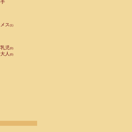
手
メス
(1)
乳児
(0)
大人
(0)