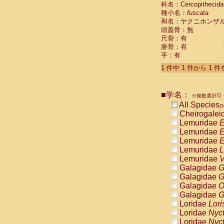
科名：Cercopithecida
Cebidae
Sa
種小名：
fuscata
Cebidae
Sa
和名：ヤクニホンザ
Cebidae
Sag
頭蓋骨：無
Cebidae
Sa
尺骨：有
Cebidae
Sag
腓骨：有
Cebidae
Sa
手：有
Cebidae
Aot
Cebidae
Ceb
1 件中 1 件から 1 
Cebidae
Ceb
Cebidae
Ce
■学名：
Cebidae
Ceb
※複数選択可・
Cebidae
Ce
All Species
(5
Cebidae
Sai
Cheirogalei
Cebidae
Sai
Lemuridae
E
Atelidae
Alo
Lemuridae
E
Atelidae
Alo
Lemuridae
E
Atelidae
Alo
Lemuridae
L
Atelidae
Alo
Lemuridae
V
Atelidae
Ate
Galagidae
G
Atelidae
Ate
Galagidae
G
Atelidae
Ate
Galagidae
O
Atelidae
Ate
Galagidae
G
Atelidae
Lag
Loridae
Lori
Atelidae
Lag
Loridae
Nyc
Pitheciidae
Loridae
Nyc