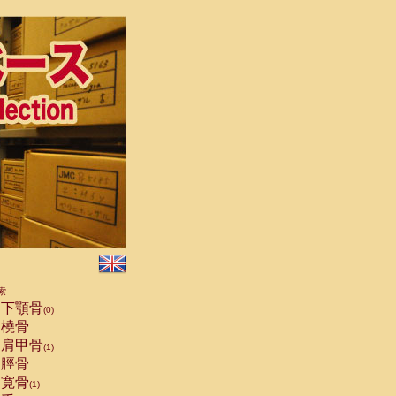
索
下顎骨
(0)
橈骨
肩甲骨
(1)
脛骨
寛骨
(1)