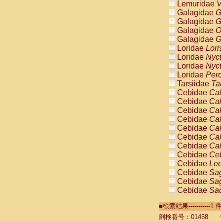
Lemuridae
V
Galagidae
G
Galagidae
G
Galagidae
O
Galagidae
G
Loridae
Lori
Loridae
Nyc
Loridae
Nyc
Loridae
Pero
Tarsiidae
Ta
Cebidae
Cal
Cebidae
Cal
Cebidae
Cal
Cebidae
Cal
Cebidae
Cal
Cebidae
Cal
Cebidae
Cal
Cebidae
Ce
Cebidae
Leo
Cebidae
Sag
Cebidae
Sag
Cebidae
Sag
Cebidae
Sag
■検索結果----------
Cebidae
Sag
Cebidae
Sa
剖検番号：01458