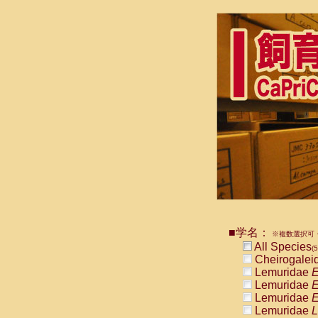
■学名：
※複数選択可・
All Species
(5
Cheirogalei
Lemuridae
E
Lemuridae
E
Lemuridae
E
Lemuridae
L