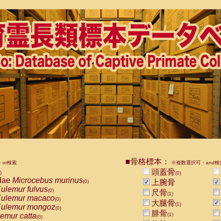
■骨格標本：
or検索
※複数選択可・and検
頭蓋骨
)
(0)
dae
Microcebus murinus
上腕骨
(0)
ulemur fulvus
(0)
尺骨
(1)
ulemur macaco
(0)
大腿骨
(1)
ulemur mongoz
(0)
腓骨
emur catta
(1)
(0)