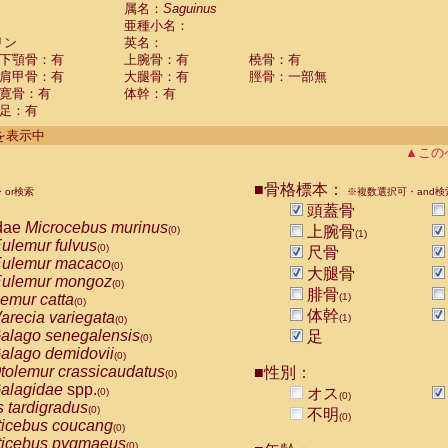
guinus midas
属名：
Saguinus
(0)
亜種小名：
guinus mystax
(0)
リン
英名：
uinus nigricollis
(1)
下顎骨：有
上腕骨：有
橈骨：有
guinus oedipus
(0)
肩甲骨：有
大腿骨：有
脛骨：一部無
uinus weddelli
(0)
寛骨：有
体幹：有
guinus
spp.
(0)
足：有
us trivirgatus
(0)
us albifrons
件を表示中
(0)
us apella
▲この
(0)
bus capucinus
(0)
us nigrivittatus
■骨格標本：
or検索
(0)
※複数選択可・and検
bus
spp.
頭蓋骨
(0)
miri boliviensis
dae
Microcebus murinus
(0)
上腕骨
(0)
(1)
miri sciureus
ulemur fulvus
(0)
(0)
尺骨
uatta caraya
ulemur macaco
(0)
(0)
大腿骨
uatta fusca
ulemur mongoz
(0)
(0)
腓骨
uatta seniculus
emur catta
(1)
(0)
(0)
uatta
spp.
体幹
arecia variegata
(0)
(1)
(0)
les belzebuth
alago senegalensis
足
(0)
(0)
les geoffroyi
alago demidovii
(0)
(0)
les paniscus
tolemur crassicaudatus
■性別：
(0)
(0)
les
spp.
alagidae
spp.
(0)
オス
(0)
(0)
othrix lagothricha
s tardigradus
(0)
(0)
不明
(0)
othrix lagothricha cana
ticebus coucang
(0)
(0)
Cacajao calvus rubicundus
ticebus pygmaeus
(0)
(0)