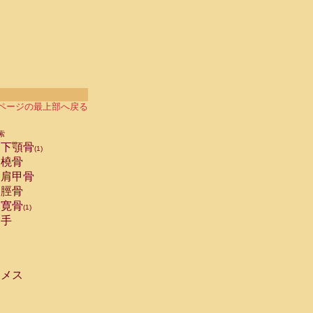
ページの最上部へ戻る
索
下顎骨
(1)
橈骨
肩甲骨
脛骨
寛骨
(1)
手
メス