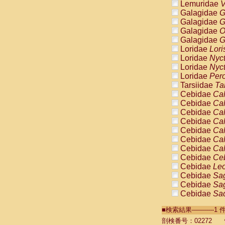
Lemuridae
V
Galagidae
G
Galagidae
G
Galagidae
O
Galagidae
G
Loridae
Lori
Loridae
Nyc
Loridae
Nyc
Loridae
Pero
Tarsiidae
Ta
Cebidae
Cal
Cebidae
Cal
Cebidae
Cal
Cebidae
Cal
Cebidae
Cal
Cebidae
Cal
Cebidae
Cal
Cebidae
Ce
Cebidae
Leo
Cebidae
Sag
Cebidae
Sag
Cebidae
Sag
Cebidae
Sag
■検索結果----------
Cebidae
Sag
Cebidae
Sa
剖検番号：02272