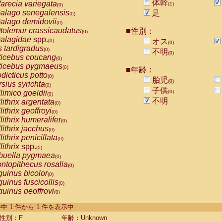
体幹
arecia variegata
(1)
(0)
alago senegalensis
足
(0)
alago demidovii
(0)
tolemur crassicaudatus
■性別：
(0)
alagidae
spp.
オス
(0)
(0)
s tardigradus
(0)
不明
(0)
ticebus coucang
(0)
ticebus pygmaeus
(0)
■年齢：
dicticus potto
(0)
胎児
(0)
rsius syrichta
(0)
子供
limico goeldii
(0)
(0)
不明
lithrix argentata
(0)
lithrix geoffroyi
(0)
lithrix humeralifer
(0)
lithrix jacchus
(0)
lithrix penicillata
(0)
lithrix
spp.
(0)
buella pygmaea
(0)
ntopithecus rosalia
(0)
uinus bicolor
(0)
uinus fuscicollis
(0)
uinus geoffroyi
(0)
uinus imperator
(0)
-1 件中 1 件から 1 件を表示中
uinus labiatus
(0)
guinus leucopus
性別：F
年齢：Unknown
(0)