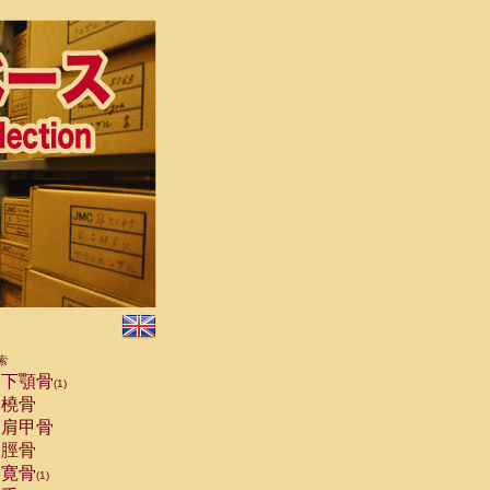
索
下顎骨
(1)
橈骨
肩甲骨
脛骨
寛骨
(1)