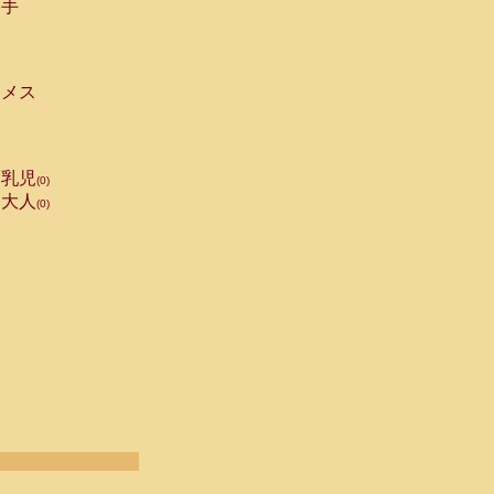
手
メス
乳児
(0)
大人
(0)