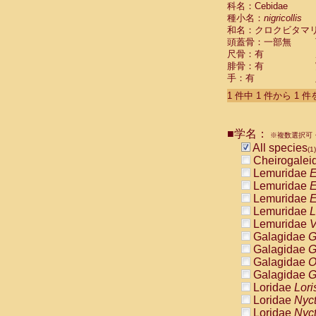
科名：Cebidae
Cebidae
Sa
種小名：
nigricollis
Cebidae
Sa
和名：クロクビタマ
Cebidae
Sag
頭蓋骨：一部無
Cebidae
Sa
尺骨：有
Cebidae
Sag
腓骨：有
Cebidae
Sa
手：有
Cebidae
Aot
Cebidae
Ceb
1 件中 1 件から 1 
Cebidae
Ceb
Cebidae
Ce
■学名：
Cebidae
Ceb
※複数選択可・
Cebidae
Ce
All species
(1)
Cebidae
Sai
Cheirogalei
Cebidae
Sai
Lemuridae
E
Atelidae
Alo
Lemuridae
E
Atelidae
Alo
Lemuridae
E
Atelidae
Alo
Lemuridae
L
Atelidae
Alo
Lemuridae
V
Atelidae
Ate
Galagidae
G
Atelidae
Ate
Galagidae
G
Atelidae
Ate
Galagidae
O
Atelidae
Ate
Galagidae
G
Atelidae
Lag
Loridae
Lori
Atelidae
Lag
Loridae
Nyc
Pitheciidae
Loridae
Nyc