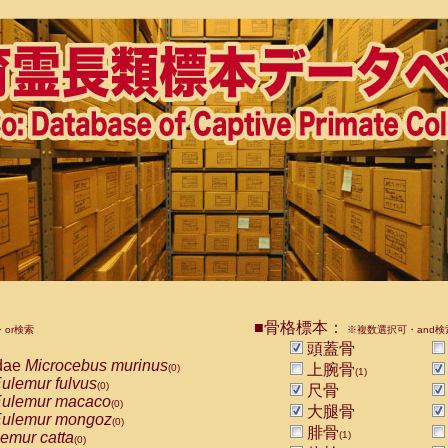
■骨格標本：
or検索
※複数選択可・and検
頭蓋骨
dae
Microcebus murinus
上腕骨
(0)
(1)
ulemur fulvus
(0)
尺骨
ulemur macaco
(0)
大腿骨
ulemur mongoz
(0)
腓骨
emur catta
(1)
(0)