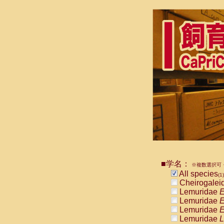
■学名：
※複数選択可・
All species
(1)
Cheirogalei
Lemuridae
E
Lemuridae
E
Lemuridae
E
Lemuridae
L