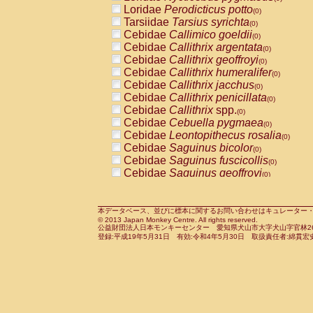
Pitheciidae
Callicebus cupreus
Loridae
Perodicticus potto
(0)
(0)
Pitheciidae
Callicebus donacophilus
Tarsiidae
Tarsius syrichta
(0
(0)
Pitheciidae
Callicebus moloch
Cebidae
Callimico goeldii
(0)
(0)
Pitheciidae
Callicebus torquatus
Cebidae
Callithrix argentata
(0)
(0)
Pitheciidae
Callicebus
spp.
Cebidae
Callithrix geoffroyi
(0)
(0)
Pitheciidae
Chiropotes satanas
Cebidae
Callithrix humeralifer
(0)
(0)
Pitheciidae
Pithecia monachus
Cebidae
Callithrix jacchus
(0)
(0)
Pitheciidae
Pithecia pithecia
Cebidae
Callithrix penicillata
(0)
(0)
Cercopithecidae
Cercocebus agilis
Cebidae
Callithrix
spp.
(0)
(0)
Cercopithecidae
Cercocebus galeritus
Cebidae
Cebuella pygmaea
(0)
Cercopithecidae
Cercocebus torquatu
Cebidae
Leontopithecus rosalia
(0)
Cercopithecidae
Cercocebus torquatus
Cebidae
Saguinus bicolor
(0)
Cercopithecidae
Cercocebus torquatu
Cebidae
Saguinus fuscicollis
(0)
Cercopithecidae
Cercocebus
hybrid
Cebidae
Saguinus geoffroyi
(0)
(0)
Cercopithecidae
Cercocebus
spp.
Cebidae
Saguinus imperator
(0)
(0)
Cercopithecidae
Lophocebus albigen
Cebidae
Saguinus labiatus
(0)
Cercopithecidae
Papio anubis
Cebidae
Saguinus leucopus
本データベース、並びに標本に関するお問い合わせはキュレーター・新宅勇太までお願い
(0)
(0)
© 2013 Japan Monkey Centre. All rights reserved.
Cercopithecidae
Papio cynocephalus
Cebidae
Saguinus midas
(
(0)
公益財団法人日本モンキーセンター 愛知県犬山市大字犬山字官林26番
Cercopithecidae
Papio hamadryas
Cebidae
Saguinus mystax
(0)
登録:平成19年5月31日 有効:令和4年5月30日 取扱責任者:綿貫宏
(0)
Cercopithecidae
Papio papio
Cebidae
Saguinus nigricollis
(0)
(1)
Cercopithecidae
Papio
spp.
Cebidae
Saguinus oedipus
(0)
(0)
Cercopithecidae
Mandrillus leucopha
Cebidae
Saguinus weddelli
(0)
Cercopithecidae
Mandrillus sphinx
Cebidae
Saguinus
spp.
(0)
(0)
Cercopithecidae
Theropithecus gelad
Cebidae
Aotus trivirgatus
(0)
Cercopithecidae
Macaca arctoides
Cebidae
Cebus albifrons
(0)
(0)