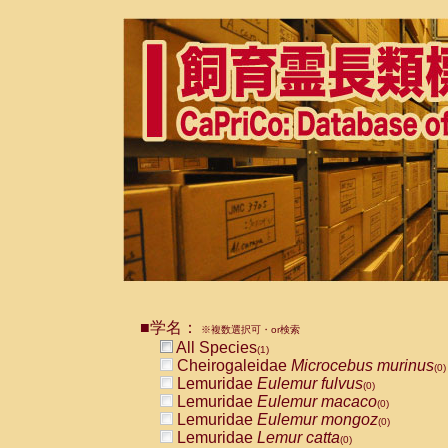
■学名：
※複数選択可・or検索
All Species
(1)
Cheirogaleidae
Microcebus murinus
(0)
Lemuridae
Eulemur fulvus
(0)
Lemuridae
Eulemur macaco
(0)
Lemuridae
Eulemur mongoz
(0)
Lemuridae
Lemur catta
(0)