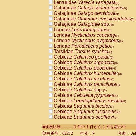
Lemuridae
Varecia variegata
(0)
Galagidae
Galago senegalensis
(0)
Galagidae
Galago demidovii
(0)
Galagidae
Otolemur crassicaudatus
(0)
Galagidae
Galagidae
spp.
(0)
Loridae
Loris tardigradus
(0)
Loridae
Nycticebus coucang
(0)
Loridae
Nycticebus pygmaeus
(0)
Loridae
Perodicticus potto
(0)
Tarsiidae
Tarsius syrichta
(0)
Cebidae
Callimico goeldii
(0)
Cebidae
Callithrix argentata
(0)
Cebidae
Callithrix geoffroyi
(0)
Cebidae
Callithrix humeralifer
(0)
Cebidae
Callithrix jacchus
(0)
Cebidae
Callithrix penicillata
(0)
Cebidae
Callithrix
spp.
(0)
Cebidae
Cebuella pygmaea
(0)
Cebidae
Leontopithecus rosalia
(0)
Cebidae
Saguinus bicolor
(0)
Cebidae
Saguinus fuscicollis
(0)
Cebidae
Saguinus geoffroyi
(0)
Cebidae
Saguinus imperator
(0)
■検索結果-----------1 件中 1 件から 1 件を表示中
Cebidae
Saguinus labiatus
(0)
Cebidae
Saguinus leucopus
剖検番号：02272
性別：F
年齢：Unk
(0)