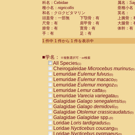
科名：Cebidae
Cebidae
Saguinus midas
属名：
Sa
(0)
種小名：
nigricollis
亜種小名
Cebidae
Saguinus mystax
(0)
和名：クロクビタマリン
英名：
Cebidae
Saguinus nigricollis
(1)
頭蓋骨：一部無
下顎骨：有
上腕骨：
Cebidae
Saguinus oedipus
(0)
尺骨：有
肩甲骨：有
大腿骨：
Cebidae
Saguinus weddelli
(0)
腓骨：有
寛骨：有
体幹：有
Cebidae
Saguinus
spp.
(0)
手：有
足：有
Cebidae
Aotus trivirgatus
(0)
Cebidae
Cebus albifrons
1 件中 1 件から 1 件を表示中
(0)
Cebidae
Cebus apella
(0)
Cebidae
Cebus capucinus
(0)
■学名：
Cebidae
Cebus nigrivittatus
※複数選択可・or検索
(0)
Cebidae
Cebus
spp.
All Species
(0)
(1)
Cebidae
Saimiri boliviensis
Cheirogaleidae
Microcebus murinus
(0)
(0)
Cebidae
Saimiri sciureus
Lemuridae
Eulemur fulvus
(0)
(0)
Atelidae
Alouatta caraya
Lemuridae
Eulemur macaco
(0)
(0)
Atelidae
Alouatta fusca
Lemuridae
Eulemur mongoz
(0)
(0)
Atelidae
Alouatta seniculus
Lemuridae
Lemur catta
(0)
(0)
Atelidae
Alouatta
spp.
Lemuridae
Varecia variegata
(0)
(0)
Atelidae
Ateles belzebuth
Galagidae
Galago senegalensis
(0)
(0)
Atelidae
Ateles geoffroyi
Galagidae
Galago demidovii
(0)
(0)
Atelidae
Ateles paniscus
Galagidae
Otolemur crassicaudatus
(0)
(0)
Atelidae
Ateles
spp.
Galagidae
Galagidae
spp.
(0)
(0)
Atelidae
Lagothrix lagothricha
Loridae
Loris tardigradus
(0)
(0)
Atelidae
Lagothrix lagothricha cana
Loridae
Nycticebus coucang
(0)
(0)
Pitheciidae
Cacajao calvus rubicundu
Loridae
Nycticebus pygmaeus
(0)