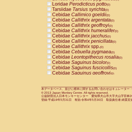
Pitheciidae
Callicebus cupreus
Loridae
Perodicticus potto
(0)
(0)
Pitheciidae
Callicebus donacophilus
Tarsiidae
Tarsius syrichta
(0
(0)
Pitheciidae
Callicebus moloch
Cebidae
Callimico goeldii
(0)
(0)
Pitheciidae
Callicebus torquatus
Cebidae
Callithrix argentata
(0)
(0)
Pitheciidae
Callicebus
spp.
Cebidae
Callithrix geoffroyi
(0)
(0)
Pitheciidae
Chiropotes satanas
Cebidae
Callithrix humeralifer
(0)
(0)
Pitheciidae
Pithecia monachus
Cebidae
Callithrix jacchus
(0)
(0)
Pitheciidae
Pithecia pithecia
Cebidae
Callithrix penicillata
(0)
(0)
Cercopithecidae
Cercocebus agilis
Cebidae
Callithrix
spp.
(0)
(0)
Cercopithecidae
Cercocebus galeritus
Cebidae
Cebuella pygmaea
(0)
Cercopithecidae
Cercocebus torquatu
Cebidae
Leontopithecus rosalia
(0)
Cercopithecidae
Cercocebus torquatus
Cebidae
Saguinus bicolor
(0)
Cercopithecidae
Cercocebus torquatu
Cebidae
Saguinus fuscicollis
(0)
Cercopithecidae
Cercocebus
hybrid
Cebidae
Saguinus geoffroyi
(0)
(0)
Cercopithecidae
Cercocebus
spp.
Cebidae
Saguinus imperator
(0)
(0)
Cercopithecidae
Lophocebus albigen
Cebidae
Saguinus labiatus
(0)
Cercopithecidae
Papio anubis
Cebidae
Saguinus leucopus
本データベース、並びに標本に関するお問い合わせはキュレーター・新宅勇太までお願い
(0)
(0)
© 2013 Japan Monkey Centre. All rights reserved.
Cercopithecidae
Papio cynocephalus
Cebidae
Saguinus midas
(
(0)
公益財団法人日本モンキーセンター 愛知県犬山市大字犬山字官林26番
Cercopithecidae
Papio hamadryas
Cebidae
Saguinus mystax
(0)
登録:平成19年5月31日 有効:令和4年5月30日 取扱責任者:綿貫宏
(0)
Cercopithecidae
Papio papio
Cebidae
Saguinus nigricollis
(0)
(1)
Cercopithecidae
Papio
spp.
Cebidae
Saguinus oedipus
(0)
(1)
Cercopithecidae
Mandrillus leucopha
Cebidae
Saguinus weddelli
(0)
Cercopithecidae
Mandrillus sphinx
Cebidae
Saguinus
spp.
(0)
(0)
Cercopithecidae
Theropithecus gelad
Cebidae
Aotus trivirgatus
(0)
Cercopithecidae
Macaca arctoides
Cebidae
Cebus albifrons
(0)
(0)