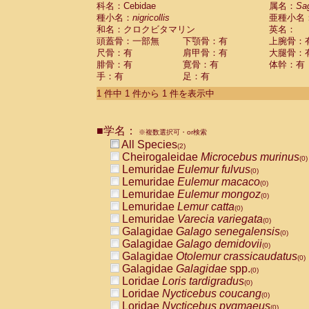
科名：Cebidae
Cebidae
Saguinus midas
属名：
Sa
(0)
種小名：
nigricollis
亜種小名
Cebidae
Saguinus mystax
(0)
和名：クロクビタマリン
英名：
Cebidae
Saguinus nigricollis
(1)
頭蓋骨：一部無
下顎骨：有
上腕骨：
Cebidae
Saguinus oedipus
(1)
尺骨：有
肩甲骨：有
大腿骨：
Cebidae
Saguinus weddelli
(0)
腓骨：有
寛骨：有
体幹：有
Cebidae
Saguinus
spp.
(0)
手：有
足：有
Cebidae
Aotus trivirgatus
(0)
Cebidae
Cebus albifrons
1 件中 1 件から 1 件を表示中
(0)
Cebidae
Cebus apella
(0)
Cebidae
Cebus capucinus
(0)
■学名：
Cebidae
Cebus nigrivittatus
※複数選択可・or検索
(0)
Cebidae
Cebus
spp.
All Species
(0)
(2)
Cebidae
Saimiri boliviensis
Cheirogaleidae
Microcebus murinus
(0)
(0)
Cebidae
Saimiri sciureus
Lemuridae
Eulemur fulvus
(0)
(0)
Atelidae
Alouatta caraya
Lemuridae
Eulemur macaco
(0)
(0)
Atelidae
Alouatta fusca
Lemuridae
Eulemur mongoz
(0)
(0)
Atelidae
Alouatta seniculus
Lemuridae
Lemur catta
(0)
(0)
Atelidae
Alouatta
spp.
Lemuridae
Varecia variegata
(0)
(0)
Atelidae
Ateles belzebuth
Galagidae
Galago senegalensis
(0)
(0)
Atelidae
Ateles geoffroyi
Galagidae
Galago demidovii
(0)
(0)
Atelidae
Ateles paniscus
Galagidae
Otolemur crassicaudatus
(0)
(0)
Atelidae
Ateles
spp.
Galagidae
Galagidae
spp.
(0)
(0)
Atelidae
Lagothrix lagothricha
Loridae
Loris tardigradus
(0)
(0)
Atelidae
Lagothrix lagothricha cana
Loridae
Nycticebus coucang
(0)
(0)
Pitheciidae
Cacajao calvus rubicundu
Loridae
Nycticebus pygmaeus
(0)