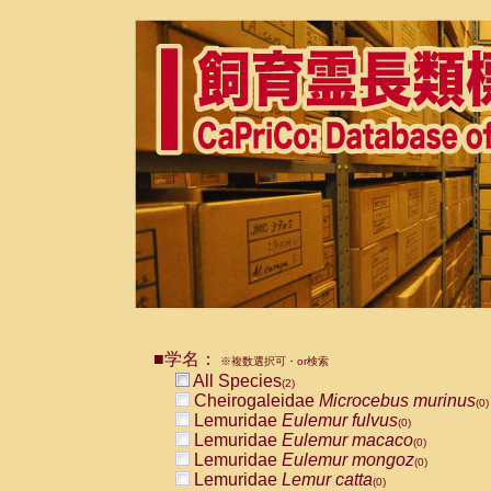
■学名：
※複数選択可・or検索
All Species
(2)
Cheirogaleidae
Microcebus murinus
(0)
Lemuridae
Eulemur fulvus
(0)
Lemuridae
Eulemur macaco
(0)
Lemuridae
Eulemur mongoz
(0)
Lemuridae
Lemur catta
(0)