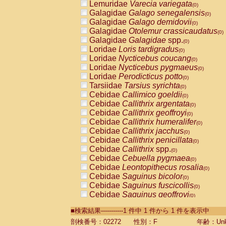
Lemuridae
Varecia variegata
(0)
Galagidae
Galago senegalensis
(0)
Galagidae
Galago demidovii
(0)
Galagidae
Otolemur crassicaudatus
(0)
Galagidae
Galagidae
spp.
(0)
Loridae
Loris tardigradus
(0)
Loridae
Nycticebus coucang
(0)
Loridae
Nycticebus pygmaeus
(0)
Loridae
Perodicticus potto
(0)
Tarsiidae
Tarsius syrichta
(0)
Cebidae
Callimico goeldii
(0)
Cebidae
Callithrix argentata
(0)
Cebidae
Callithrix geoffroyi
(0)
Cebidae
Callithrix humeralifer
(0)
Cebidae
Callithrix jacchus
(0)
Cebidae
Callithrix penicillata
(0)
Cebidae
Callithrix
spp.
(0)
Cebidae
Cebuella pygmaea
(0)
Cebidae
Leontopithecus rosalia
(0)
Cebidae
Saguinus bicolor
(0)
Cebidae
Saguinus fuscicollis
(0)
Cebidae
Saguinus geoffroyi
(0)
Cebidae
Saguinus imperator
(0)
■検索結果-----------1 件中 1 件から 1 件を表示中
Cebidae
Saguinus labiatus
(0)
Cebidae
Saguinus leucopus
剖検番号：02272
性別：F
年齢：Unk
(0)