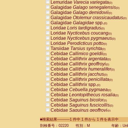
Lemuridae
Varecia variegata
(0)
Galagidae
Galago senegalensis
(0)
Galagidae
Galago demidovii
(0)
Galagidae
Otolemur crassicaudatus
(0)
Galagidae
Galagidae
spp.
(0)
Loridae
Loris tardigradus
(0)
Loridae
Nycticebus coucang
(0)
Loridae
Nycticebus pygmaeus
(0)
Loridae
Perodicticus potto
(0)
Tarsiidae
Tarsius syrichta
(0)
Cebidae
Callimico goeldii
(0)
Cebidae
Callithrix argentata
(0)
Cebidae
Callithrix geoffroyi
(0)
Cebidae
Callithrix humeralifer
(0)
Cebidae
Callithrix jacchus
(0)
Cebidae
Callithrix penicillata
(0)
Cebidae
Callithrix
spp.
(0)
Cebidae
Cebuella pygmaea
(0)
Cebidae
Leontopithecus rosalia
(0)
Cebidae
Saguinus bicolor
(0)
Cebidae
Saguinus fuscicollis
(0)
Cebidae
Saguinus geoffroyi
(0)
Cebidae
Saguinus imperator
(0)
■検索結果-----------1 件中 1 件から 1 件を表示中
Cebidae
Saguinus labiatus
(0)
Cebidae
Saguinus leucopus
剖検番号：02220
性別：M
年齢：Unk
(0)