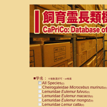
■学名：
※複数選択可・or検索
All Species
(2)
Cheirogaleidae
Microcebus murinus
(0)
Lemuridae
Eulemur fulvus
(0)
Lemuridae
Eulemur macaco
(0)
Lemuridae
Eulemur mongoz
(0)
Lemuridae
Lemur catta
(0)