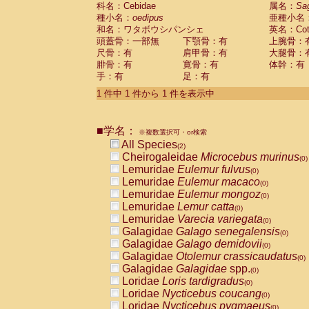
科名：Cebidae
Cebidae
Saguinus midas
属名：
Sa
(0)
種小名：
oedipus
亜種小名
Cebidae
Saguinus mystax
(0)
和名：ワタボウシパンシェ
英名：Cotto
Cebidae
Saguinus nigricollis
(1)
頭蓋骨：一部無
下顎骨：有
上腕骨：
Cebidae
Saguinus oedipus
(1)
尺骨：有
肩甲骨：有
大腿骨：
Cebidae
Saguinus weddelli
(0)
腓骨：有
寛骨：有
体幹：有
Cebidae
Saguinus
spp.
(0)
手：有
足：有
Cebidae
Aotus trivirgatus
(0)
Cebidae
Cebus albifrons
1 件中 1 件から 1 件を表示中
(0)
Cebidae
Cebus apella
(0)
Cebidae
Cebus capucinus
(0)
■学名：
Cebidae
Cebus nigrivittatus
※複数選択可・or検索
(0)
Cebidae
Cebus
spp.
All Species
(0)
(2)
Cebidae
Saimiri boliviensis
Cheirogaleidae
Microcebus murinus
(0)
(0)
Cebidae
Saimiri sciureus
Lemuridae
Eulemur fulvus
(0)
(0)
Atelidae
Alouatta caraya
Lemuridae
Eulemur macaco
(0)
(0)
Atelidae
Alouatta fusca
Lemuridae
Eulemur mongoz
(0)
(0)
Atelidae
Alouatta seniculus
Lemuridae
Lemur catta
(0)
(0)
Atelidae
Alouatta
spp.
Lemuridae
Varecia variegata
(0)
(0)
Atelidae
Ateles belzebuth
Galagidae
Galago senegalensis
(0)
(0)
Atelidae
Ateles geoffroyi
Galagidae
Galago demidovii
(0)
(0)
Atelidae
Ateles paniscus
Galagidae
Otolemur crassicaudatus
(0)
(0)
Atelidae
Ateles
spp.
Galagidae
Galagidae
spp.
(0)
(0)
Atelidae
Lagothrix lagothricha
Loridae
Loris tardigradus
(0)
(0)
Atelidae
Lagothrix lagothricha cana
Loridae
Nycticebus coucang
(0)
(0)
Pitheciidae
Cacajao calvus rubicundu
Loridae
Nycticebus pygmaeus
(0)