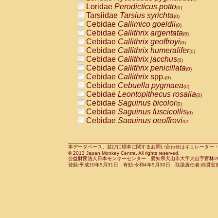
Pitheciidae
Callicebus cupreus
Loridae
Perodicticus potto
(0)
(0)
Pitheciidae
Callicebus donacophilus
Tarsiidae
Tarsius syrichta
(0
(0)
Pitheciidae
Callicebus moloch
Cebidae
Callimico goeldii
(0)
(0)
Pitheciidae
Callicebus torquatus
Cebidae
Callithrix argentata
(0)
(0)
Pitheciidae
Callicebus
spp.
Cebidae
Callithrix geoffroyi
(0)
(0)
Pitheciidae
Chiropotes satanas
Cebidae
Callithrix humeralifer
(0)
(0)
Pitheciidae
Pithecia monachus
Cebidae
Callithrix jacchus
(0)
(0)
Pitheciidae
Pithecia pithecia
Cebidae
Callithrix penicillata
(0)
(0)
Cercopithecidae
Cercocebus agilis
Cebidae
Callithrix
spp.
(0)
(0)
Cercopithecidae
Cercocebus galeritus
Cebidae
Cebuella pygmaea
(0)
Cercopithecidae
Cercocebus torquatu
Cebidae
Leontopithecus rosalia
(0)
Cercopithecidae
Cercocebus torquatus
Cebidae
Saguinus bicolor
(0)
Cercopithecidae
Cercocebus torquatu
Cebidae
Saguinus fuscicollis
(0)
Cercopithecidae
Cercocebus
hybrid
Cebidae
Saguinus geoffroyi
(0)
(0)
Cercopithecidae
Cercocebus
spp.
Cebidae
Saguinus imperator
(0)
(0)
Cercopithecidae
Lophocebus albigen
Cebidae
Saguinus labiatus
(0)
Cercopithecidae
Papio anubis
Cebidae
Saguinus leucopus
本データベース、並びに標本に関するお問い合わせはキュレーター・新宅勇太までお願い
(0)
(0)
© 2013 Japan Monkey Centre. All rights reserved.
Cercopithecidae
Papio cynocephalus
Cebidae
Saguinus midas
(
(0)
公益財団法人日本モンキーセンター 愛知県犬山市大字犬山字官林26番
Cercopithecidae
Papio hamadryas
Cebidae
Saguinus mystax
(0)
登録:平成19年5月31日 有効:令和4年5月30日 取扱責任者:綿貫宏
(0)
Cercopithecidae
Papio papio
Cebidae
Saguinus nigricollis
(0)
(1)
Cercopithecidae
Papio
spp.
Cebidae
Saguinus oedipus
(0)
(1)
Cercopithecidae
Mandrillus leucopha
Cebidae
Saguinus weddelli
(0)
Cercopithecidae
Mandrillus sphinx
Cebidae
Saguinus
spp.
(0)
(0)
Cercopithecidae
Theropithecus gelad
Cebidae
Aotus trivirgatus
(0)
Cercopithecidae
Macaca arctoides
Cebidae
Cebus albifrons
(0)
(0)