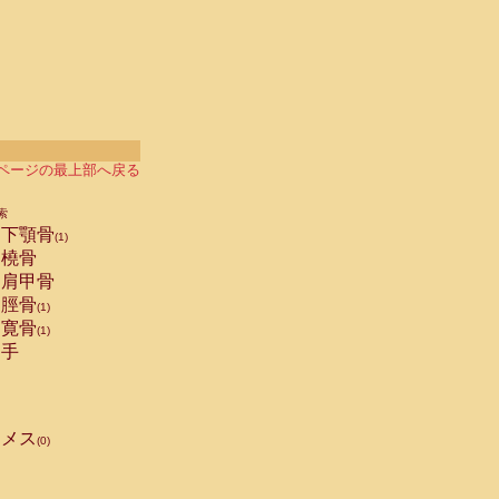
ページの最上部へ戻る
索
下顎骨
(1)
橈骨
肩甲骨
脛骨
(1)
寛骨
(1)
手
メス
(0)