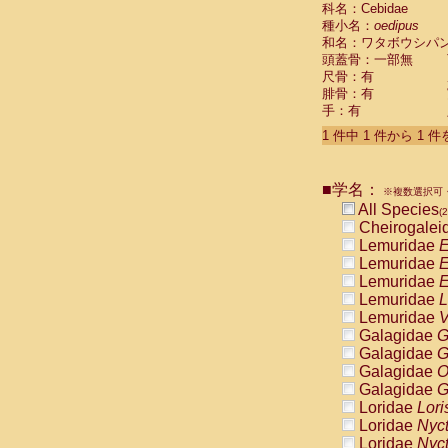
科名：Cebidae
Cebidae
Sa
種小名：
oedipus
Cebidae
Sa
和名：ワタボウシパ
Cebidae
Sag
頭蓋骨：一部無
Cebidae
Sa
尺骨：有
Cebidae
Sag
腓骨：有
Cebidae
Sa
手：有
Cebidae
Aot
Cebidae
Ceb
1 件中 1 件から 1 
Cebidae
Ceb
Cebidae
Ce
■学名：
Cebidae
Ceb
※複数選択可・
Cebidae
Ce
All Species
(2
Cebidae
Sai
Cheirogalei
Cebidae
Sai
Lemuridae
E
Atelidae
Alo
Lemuridae
E
Atelidae
Alo
Lemuridae
E
Atelidae
Alo
Lemuridae
L
Atelidae
Alo
Lemuridae
V
Atelidae
Ate
Galagidae
G
Atelidae
Ate
Galagidae
G
Atelidae
Ate
Galagidae
O
Atelidae
Ate
Galagidae
G
Atelidae
Lag
Loridae
Lori
Atelidae
Lag
Loridae
Nyc
Pitheciidae
Loridae
Nyc