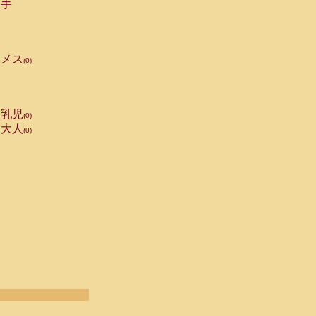
手
メス
(0)
乳児
(0)
大人
(0)