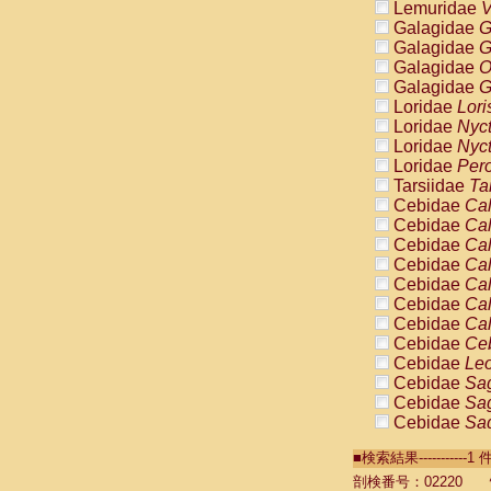
Lemuridae
V
Galagidae
G
Galagidae
G
Galagidae
O
Galagidae
G
Loridae
Lori
Loridae
Nyc
Loridae
Nyc
Loridae
Pero
Tarsiidae
Ta
Cebidae
Cal
Cebidae
Cal
Cebidae
Cal
Cebidae
Cal
Cebidae
Cal
Cebidae
Cal
Cebidae
Cal
Cebidae
Ce
Cebidae
Leo
Cebidae
Sag
Cebidae
Sag
Cebidae
Sag
Cebidae
Sag
■検索結果----------
Cebidae
Sag
Cebidae
Sa
剖検番号：02220