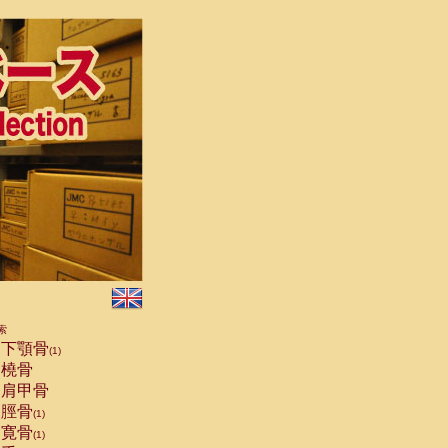
索
下顎骨
(1)
橈骨
肩甲骨
脛骨
(1)
寛骨
(1)