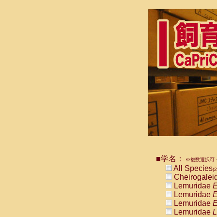
■学名：
※複数選択可・
All Species
(2
Cheirogalei
Lemuridae
E
Lemuridae
E
Lemuridae
E
Lemuridae
L