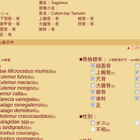
guinus midas
属名：
Saguinus
(0)
亜種小名：
guinus mystax
(0)
ンシェ
英名：Cotton-top Tamarin
uinus nigricollis
(1)
下顎骨：有
上腕骨：有
橈骨：有
guinus oedipus
(1)
肩甲骨：有
大腿骨：有
脛骨：有
uinus weddelli
(0)
寛骨：有
体幹：有
guinus
spp.
(0)
足：有
us trivirgatus
(0)
us albifrons
件を表示中
(0)
us apella
▲この
(0)
bus capucinus
(0)
us nigrivittatus
■骨格標本：
or検索
(0)
※複数選択可・and検
bus
spp.
頭蓋骨
(0)
)
miri boliviensis
dae
Microcebus murinus
(0)
上腕骨
(0)
(1)
miri sciureus
ulemur fulvus
(0)
(0)
尺骨
uatta caraya
ulemur macaco
(0)
(0)
大腿骨
(1)
uatta fusca
ulemur mongoz
(0)
(0)
腓骨
uatta seniculus
emur catta
(0)
(0)
uatta
spp.
体幹
arecia variegata
(0)
(0)
les belzebuth
alago senegalensis
足
(0)
(0)
les geoffroyi
alago demidovii
(0)
(0)
les paniscus
tolemur crassicaudatus
■性別：
(0)
(0)
les
spp.
alagidae
spp.
(0)
オス
(0)
(1)
othrix lagothricha
s tardigradus
(0)
(0)
不明
(0)
othrix lagothricha cana
ticebus coucang
(0)
(0)
Cacajao calvus rubicundus
ticebus pygmaeus
(0)
(0)