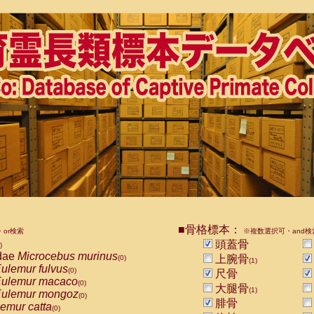
■骨格標本：
or検索
※複数選択可・and検
頭蓋骨
)
dae
Microcebus murinus
上腕骨
(0)
(1)
ulemur fulvus
(0)
尺骨
ulemur macaco
(0)
大腿骨
(1)
ulemur mongoz
(0)
腓骨
emur catta
(0)