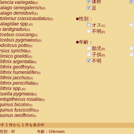
体幹
arecia variegata
(0)
alago senegalensis
足
(0)
alago demidovii
(0)
tolemur crassicaudatus
■性別：
(0)
alagidae
spp.
オス
(0)
(1)
s tardigradus
(0)
不明
(0)
ticebus coucang
(0)
ticebus pygmaeus
(0)
■年齢：
dicticus potto
(0)
胎児
(0)
rsius syrichta
(0)
子供
limico goeldii
(0)
(0)
不明
lithrix argentata
(0)
lithrix geoffroyi
(0)
lithrix humeralifer
(0)
lithrix jacchus
(0)
lithrix penicillata
(0)
lithrix
spp.
(0)
buella pygmaea
(0)
ntopithecus rosalia
(0)
uinus bicolor
(0)
uinus fuscicollis
(0)
uinus geoffroyi
(0)
uinus imperator
(0)
-1 件中 1 件から 1 件を表示中
uinus labiatus
(0)
guinus leucopus
性別：M
年齢：Unknown
(0)