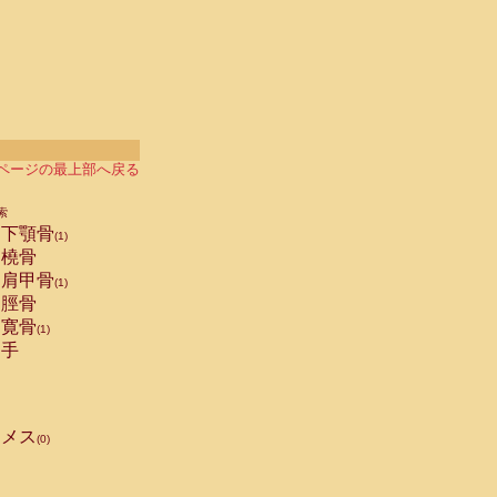
ページの最上部へ戻る
索
下顎骨
(1)
橈骨
肩甲骨
(1)
脛骨
寛骨
(1)
手
メス
(0)