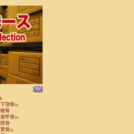
索
下顎骨
(1)
橈骨
肩甲骨
(1)
脛骨
寛骨
(1)