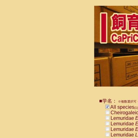
■学名：
※複数選択可・
All species
(1)
Cheirogalei
Lemuridae
E
Lemuridae
E
Lemuridae
E
Lemuridae
L