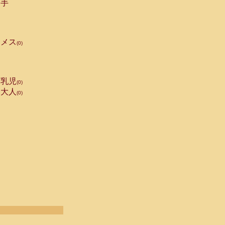
手
メス
(0)
乳児
(0)
大人
(0)