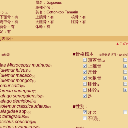
guinus midas
属名：
Saguinus
(0)
亜種小名：
guinus mystax
(0)
ンシェ
英名：Cotton-top Tamarin
uinus nigricollis
(0)
下顎骨：有
上腕骨：有
橈骨：有
guinus oedipus
(1)
肩甲骨：有
大腿骨：有
脛骨：有
uinus weddelli
(0)
寛骨：有
体幹：有
guinus
spp.
(0)
足：有
us trivirgatus
(0)
us albifrons
件を表示中
(0)
us apella
▲この
(0)
bus capucinus
(0)
us nigrivittatus
■骨格標本：
or検索
(0)
※複数選択可・and検
bus
spp.
頭蓋骨
(0)
(1)
miri boliviensis
dae
Microcebus murinus
(0)
上腕骨
(0)
miri sciureus
ulemur fulvus
(0)
(0)
尺骨
uatta caraya
ulemur macaco
(0)
(0)
大腿骨
uatta fusca
ulemur mongoz
(0)
(0)
腓骨
uatta seniculus
emur catta
(1)
(0)
(0)
uatta
spp.
体幹
arecia variegata
(0)
(1)
(0)
les belzebuth
alago senegalensis
足
(0)
(0)
les geoffroyi
alago demidovii
(0)
(0)
les paniscus
tolemur crassicaudatus
■性別：
(0)
(0)
les
spp.
alagidae
spp.
(0)
オス
(0)
othrix lagothricha
s tardigradus
(0)
(0)
不明
(0)
othrix lagothricha cana
ticebus coucang
(0)
(0)
Cacajao calvus rubicundus
ticebus pygmaeus
(0)
(0)