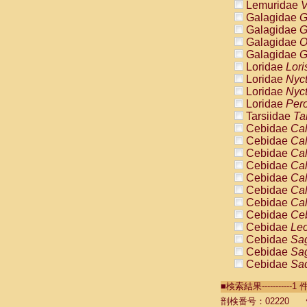
Lemuridae
V
Galagidae
G
Galagidae
G
Galagidae
O
Galagidae
G
Loridae
Lori
Loridae
Nyc
Loridae
Nyc
Loridae
Pero
Tarsiidae
Ta
Cebidae
Cal
Cebidae
Cal
Cebidae
Cal
Cebidae
Cal
Cebidae
Cal
Cebidae
Cal
Cebidae
Cal
Cebidae
Ce
Cebidae
Leo
Cebidae
Sag
Cebidae
Sag
Cebidae
Sag
Cebidae
Sag
■検索結果----------
Cebidae
Sag
Cebidae
Sa
剖検番号：02220