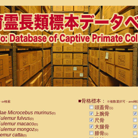
■骨格標本：
or検索
※複数選択可・and検
頭蓋骨
(1)
dae
Microcebus murinus
上腕骨
(0)
ulemur fulvus
(0)
尺骨
ulemur macaco
(0)
大腿骨
ulemur mongoz
(0)
腓骨
emur catta
(1)
(0)