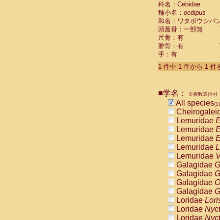
科名：Cebidae
Cebidae
Sa
種小名：
oedipus
Cebidae
Sa
和名：ワタボウシパ
Cebidae
Sag
頭蓋骨：一部無
Cebidae
Sa
尺骨：有
Cebidae
Sag
腓骨：有
Cebidae
Sa
手：有
Cebidae
Aot
Cebidae
Ceb
1 件中 1 件から 1 
Cebidae
Ceb
Cebidae
Ce
■学名：
Cebidae
Ceb
※複数選択可・
Cebidae
Ce
All species
(1)
Cebidae
Sai
Cheirogalei
Cebidae
Sai
Lemuridae
E
Atelidae
Alo
Lemuridae
E
Atelidae
Alo
Lemuridae
E
Atelidae
Alo
Lemuridae
L
Atelidae
Alo
Lemuridae
V
Atelidae
Ate
Galagidae
G
Atelidae
Ate
Galagidae
G
Atelidae
Ate
Galagidae
O
Atelidae
Ate
Galagidae
G
Atelidae
Lag
Loridae
Lori
Atelidae
Lag
Loridae
Nyc
Pitheciidae
Loridae
Nyc