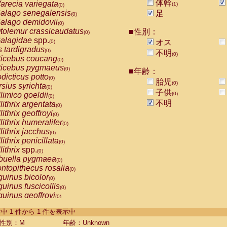
体幹
arecia variegata
(1)
(0)
alago senegalensis
足
(0)
alago demidovii
(0)
tolemur crassicaudatus
■性別：
(0)
alagidae
spp.
オス
(0)
s tardigradus
(0)
不明
(0)
ticebus coucang
(0)
ticebus pygmaeus
(0)
■年齢：
dicticus potto
(0)
胎児
(0)
rsius syrichta
(0)
子供
limico goeldii
(0)
(0)
不明
lithrix argentata
(0)
lithrix geoffroyi
(0)
lithrix humeralifer
(0)
lithrix jacchus
(0)
lithrix penicillata
(0)
lithrix
spp.
(0)
buella pygmaea
(0)
ntopithecus rosalia
(0)
uinus bicolor
(0)
uinus fuscicollis
(0)
uinus geoffroyi
(0)
uinus imperator
(0)
-1 件中 1 件から 1 件を表示中
uinus labiatus
(0)
guinus leucopus
性別：M
年齢：Unknown
(0)