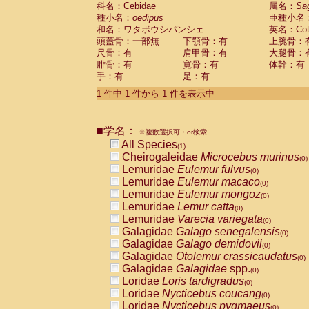
科名：Cebidae
Cebidae
Saguinus midas
属名：
Sa
(0)
種小名：
oedipus
亜種小名
Cebidae
Saguinus mystax
(0)
和名：ワタボウシパンシェ
英名：Cotto
Cebidae
Saguinus nigricollis
(0)
頭蓋骨：一部無
下顎骨：有
上腕骨：
Cebidae
Saguinus oedipus
(1)
尺骨：有
肩甲骨：有
大腿骨：
Cebidae
Saguinus weddelli
(0)
腓骨：有
寛骨：有
体幹：有
Cebidae
Saguinus
spp.
(0)
手：有
足：有
Cebidae
Aotus trivirgatus
(0)
Cebidae
Cebus albifrons
1 件中 1 件から 1 件を表示中
(0)
Cebidae
Cebus apella
(0)
Cebidae
Cebus capucinus
(0)
■学名：
Cebidae
Cebus nigrivittatus
※複数選択可・or検索
(0)
Cebidae
Cebus
spp.
All Species
(0)
(1)
Cebidae
Saimiri boliviensis
Cheirogaleidae
Microcebus murinus
(0)
(0)
Cebidae
Saimiri sciureus
Lemuridae
Eulemur fulvus
(0)
(0)
Atelidae
Alouatta caraya
Lemuridae
Eulemur macaco
(0)
(0)
Atelidae
Alouatta fusca
Lemuridae
Eulemur mongoz
(0)
(0)
Atelidae
Alouatta seniculus
Lemuridae
Lemur catta
(0)
(0)
Atelidae
Alouatta
spp.
Lemuridae
Varecia variegata
(0)
(0)
Atelidae
Ateles belzebuth
Galagidae
Galago senegalensis
(0)
(0)
Atelidae
Ateles geoffroyi
Galagidae
Galago demidovii
(0)
(0)
Atelidae
Ateles paniscus
Galagidae
Otolemur crassicaudatus
(0)
(0)
Atelidae
Ateles
spp.
Galagidae
Galagidae
spp.
(0)
(0)
Atelidae
Lagothrix lagothricha
Loridae
Loris tardigradus
(0)
(0)
Atelidae
Lagothrix lagothricha cana
Loridae
Nycticebus coucang
(0)
(0)
Pitheciidae
Cacajao calvus rubicundu
Loridae
Nycticebus pygmaeus
(0)