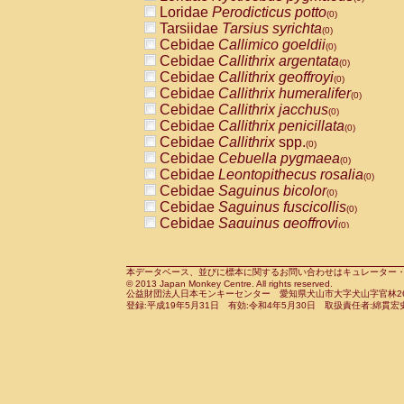
Pitheciidae
Callicebus cupreus
Loridae
Perodicticus potto
(0)
(0)
Pitheciidae
Callicebus donacophilus
Tarsiidae
Tarsius syrichta
(0
(0)
Pitheciidae
Callicebus moloch
Cebidae
Callimico goeldii
(0)
(0)
Pitheciidae
Callicebus torquatus
Cebidae
Callithrix argentata
(0)
(0)
Pitheciidae
Callicebus
spp.
Cebidae
Callithrix geoffroyi
(0)
(0)
Pitheciidae
Chiropotes satanas
Cebidae
Callithrix humeralifer
(0)
(0)
Pitheciidae
Pithecia monachus
Cebidae
Callithrix jacchus
(0)
(0)
Pitheciidae
Pithecia pithecia
Cebidae
Callithrix penicillata
(0)
(0)
Cercopithecidae
Cercocebus agilis
Cebidae
Callithrix
spp.
(0)
(0)
Cercopithecidae
Cercocebus galeritus
Cebidae
Cebuella pygmaea
(0)
Cercopithecidae
Cercocebus torquatu
Cebidae
Leontopithecus rosalia
(0)
Cercopithecidae
Cercocebus torquatus
Cebidae
Saguinus bicolor
(0)
Cercopithecidae
Cercocebus torquatu
Cebidae
Saguinus fuscicollis
(0)
Cercopithecidae
Cercocebus
hybrid
Cebidae
Saguinus geoffroyi
(0)
(0)
Cercopithecidae
Cercocebus
spp.
Cebidae
Saguinus imperator
(0)
(0)
Cercopithecidae
Lophocebus albigen
Cebidae
Saguinus labiatus
(0)
Cercopithecidae
Papio anubis
Cebidae
Saguinus leucopus
本データベース、並びに標本に関するお問い合わせはキュレーター・新宅勇太までお願い
(0)
(0)
© 2013 Japan Monkey Centre. All rights reserved.
Cercopithecidae
Papio cynocephalus
Cebidae
Saguinus midas
(
(0)
公益財団法人日本モンキーセンター 愛知県犬山市大字犬山字官林26番
Cercopithecidae
Papio hamadryas
Cebidae
Saguinus mystax
(0)
登録:平成19年5月31日 有効:令和4年5月30日 取扱責任者:綿貫宏
(0)
Cercopithecidae
Papio papio
Cebidae
Saguinus nigricollis
(0)
(0)
Cercopithecidae
Papio
spp.
Cebidae
Saguinus oedipus
(0)
(1)
Cercopithecidae
Mandrillus leucopha
Cebidae
Saguinus weddelli
(0)
Cercopithecidae
Mandrillus sphinx
Cebidae
Saguinus
spp.
(0)
(0)
Cercopithecidae
Theropithecus gelad
Cebidae
Aotus trivirgatus
(0)
Cercopithecidae
Macaca arctoides
Cebidae
Cebus albifrons
(0)
(0)