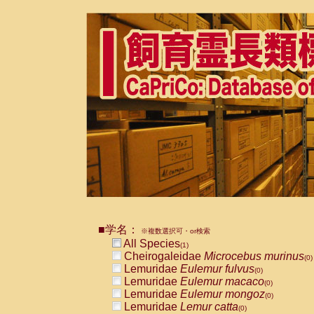
■学名：
※複数選択可・or検索
All Species
(1)
Cheirogaleidae
Microcebus murinus
(0)
Lemuridae
Eulemur fulvus
(0)
Lemuridae
Eulemur macaco
(0)
Lemuridae
Eulemur mongoz
(0)
Lemuridae
Lemur catta
(0)