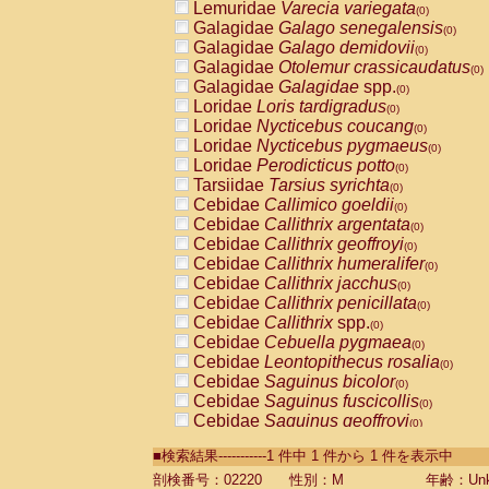
Lemuridae
Varecia variegata
(0)
Galagidae
Galago senegalensis
(0)
Galagidae
Galago demidovii
(0)
Galagidae
Otolemur crassicaudatus
(0)
Galagidae
Galagidae
spp.
(0)
Loridae
Loris tardigradus
(0)
Loridae
Nycticebus coucang
(0)
Loridae
Nycticebus pygmaeus
(0)
Loridae
Perodicticus potto
(0)
Tarsiidae
Tarsius syrichta
(0)
Cebidae
Callimico goeldii
(0)
Cebidae
Callithrix argentata
(0)
Cebidae
Callithrix geoffroyi
(0)
Cebidae
Callithrix humeralifer
(0)
Cebidae
Callithrix jacchus
(0)
Cebidae
Callithrix penicillata
(0)
Cebidae
Callithrix
spp.
(0)
Cebidae
Cebuella pygmaea
(0)
Cebidae
Leontopithecus rosalia
(0)
Cebidae
Saguinus bicolor
(0)
Cebidae
Saguinus fuscicollis
(0)
Cebidae
Saguinus geoffroyi
(0)
Cebidae
Saguinus imperator
(0)
■検索結果-----------1 件中 1 件から 1 件を表示中
Cebidae
Saguinus labiatus
(0)
Cebidae
Saguinus leucopus
剖検番号：02220
性別：M
年齢：Unk
(0)