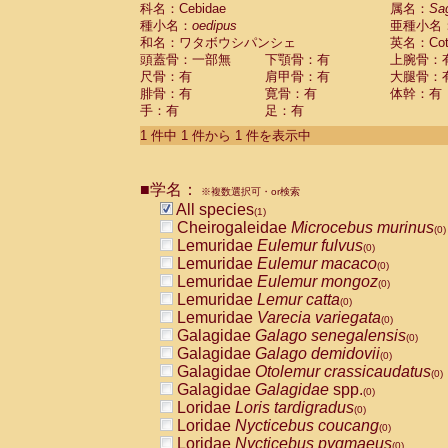
科名：Cebidae
Cebidae
Saguinus midas
属名：
Sa
(0)
種小名：
oedipus
亜種小名
Cebidae
Saguinus mystax
(0)
和名：ワタボウシパンシェ
英名：Cotto
Cebidae
Saguinus nigricollis
(0)
頭蓋骨：一部無
下顎骨：有
上腕骨：
Cebidae
Saguinus oedipus
(1)
尺骨：有
肩甲骨：有
大腿骨：
Cebidae
Saguinus weddelli
(0)
腓骨：有
寛骨：有
体幹：有
Cebidae
Saguinus
spp.
(0)
手：有
足：有
Cebidae
Aotus trivirgatus
(0)
Cebidae
Cebus albifrons
1 件中 1 件から 1 件を表示中
(0)
Cebidae
Cebus apella
(0)
Cebidae
Cebus capucinus
(0)
■学名：
Cebidae
Cebus nigrivittatus
※複数選択可・or検索
(0)
Cebidae
Cebus
spp.
All species
(0)
(1)
Cebidae
Saimiri boliviensis
Cheirogaleidae
Microcebus murinus
(0)
(0)
Cebidae
Saimiri sciureus
Lemuridae
Eulemur fulvus
(0)
(0)
Atelidae
Alouatta caraya
Lemuridae
Eulemur macaco
(0)
(0)
Atelidae
Alouatta fusca
Lemuridae
Eulemur mongoz
(0)
(0)
Atelidae
Alouatta seniculus
Lemuridae
Lemur catta
(0)
(0)
Atelidae
Alouatta
spp.
Lemuridae
Varecia variegata
(0)
(0)
Atelidae
Ateles belzebuth
Galagidae
Galago senegalensis
(0)
(0)
Atelidae
Ateles geoffroyi
Galagidae
Galago demidovii
(0)
(0)
Atelidae
Ateles paniscus
Galagidae
Otolemur crassicaudatus
(0)
(0)
Atelidae
Ateles
spp.
Galagidae
Galagidae
spp.
(0)
(0)
Atelidae
Lagothrix lagothricha
Loridae
Loris tardigradus
(0)
(0)
Atelidae
Lagothrix lagothricha cana
Loridae
Nycticebus coucang
(0)
(0)
Pitheciidae
Cacajao calvus rubicundu
Loridae
Nycticebus pygmaeus
(0)