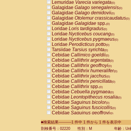
Lemuridae
Varecia variegata
(0)
Galagidae
Galago senegalensis
(0)
Galagidae
Galago demidovii
(0)
Galagidae
Otolemur crassicaudatus
(0)
Galagidae
Galagidae
spp.
(0)
Loridae
Loris tardigradus
(0)
Loridae
Nycticebus coucang
(0)
Loridae
Nycticebus pygmaeus
(0)
Loridae
Perodicticus potto
(0)
Tarsiidae
Tarsius syrichta
(0)
Cebidae
Callimico goeldii
(0)
Cebidae
Callithrix argentata
(0)
Cebidae
Callithrix geoffroyi
(0)
Cebidae
Callithrix humeralifer
(0)
Cebidae
Callithrix jacchus
(0)
Cebidae
Callithrix penicillata
(0)
Cebidae
Callithrix
spp.
(0)
Cebidae
Cebuella pygmaea
(0)
Cebidae
Leontopithecus rosalia
(0)
Cebidae
Saguinus bicolor
(0)
Cebidae
Saguinus fuscicollis
(0)
Cebidae
Saguinus geoffroyi
(0)
Cebidae
Saguinus imperator
(0)
■検索結果-----------1 件中 1 件から 1 件を表示中
Cebidae
Saguinus labiatus
(0)
Cebidae
Saguinus leucopus
剖検番号：02220
性別：M
年齢：Unk
(0)