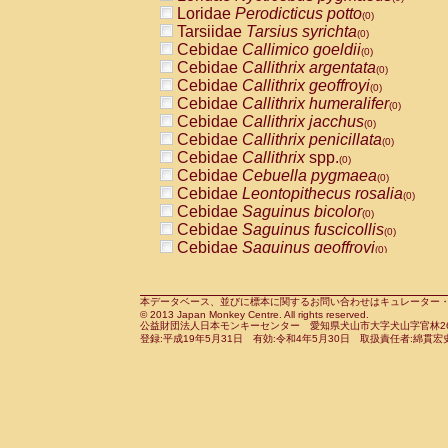
Pitheciidae
Callicebus cupreus
Loridae
Perodicticus potto
(0)
(0)
Pitheciidae
Callicebus donacophilus
Tarsiidae
Tarsius syrichta
(0
(0)
Pitheciidae
Callicebus moloch
Cebidae
Callimico goeldii
(0)
(0)
Pitheciidae
Callicebus torquatus
Cebidae
Callithrix argentata
(0)
(0)
Pitheciidae
Callicebus
spp.
Cebidae
Callithrix geoffroyi
(0)
(0)
Pitheciidae
Chiropotes satanas
Cebidae
Callithrix humeralifer
(0)
(0)
Pitheciidae
Pithecia monachus
Cebidae
Callithrix jacchus
(0)
(0)
Pitheciidae
Pithecia pithecia
Cebidae
Callithrix penicillata
(0)
(0)
Cercopithecidae
Cercocebus agilis
Cebidae
Callithrix
spp.
(0)
(0)
Cercopithecidae
Cercocebus galeritus
Cebidae
Cebuella pygmaea
(0)
Cercopithecidae
Cercocebus torquatu
Cebidae
Leontopithecus rosalia
(0)
Cercopithecidae
Cercocebus torquatus
Cebidae
Saguinus bicolor
(0)
Cercopithecidae
Cercocebus torquatu
Cebidae
Saguinus fuscicollis
(0)
Cercopithecidae
Cercocebus
hybrid
Cebidae
Saguinus geoffroyi
(0)
(0)
Cercopithecidae
Cercocebus
spp.
Cebidae
Saguinus imperator
(0)
(0)
Cercopithecidae
Lophocebus albigen
Cebidae
Saguinus labiatus
(0)
Cercopithecidae
Papio anubis
Cebidae
Saguinus leucopus
本データベース、並びに標本に関するお問い合わせはキュレーター・新宅勇太までお願い
(0)
(0)
© 2013 Japan Monkey Centre. All rights reserved.
Cercopithecidae
Papio cynocephalus
Cebidae
Saguinus midas
(
(0)
公益財団法人日本モンキーセンター 愛知県犬山市大字犬山字官林26番
Cercopithecidae
Papio hamadryas
Cebidae
Saguinus mystax
(0)
登録:平成19年5月31日 有効:令和4年5月30日 取扱責任者:綿貫宏
(0)
Cercopithecidae
Papio papio
Cebidae
Saguinus nigricollis
(0)
(0)
Cercopithecidae
Papio
spp.
Cebidae
Saguinus oedipus
(0)
(1)
Cercopithecidae
Mandrillus leucopha
Cebidae
Saguinus weddelli
(0)
Cercopithecidae
Mandrillus sphinx
Cebidae
Saguinus
spp.
(0)
(0)
Cercopithecidae
Theropithecus gelad
Cebidae
Aotus trivirgatus
(0)
Cercopithecidae
Macaca arctoides
Cebidae
Cebus albifrons
(0)
(0)