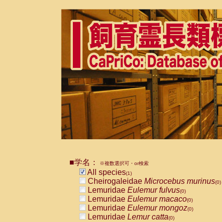
■学名：
※複数選択可・or検索
All species
(1)
Cheirogaleidae
Microcebus murinus
(0)
Lemuridae
Eulemur fulvus
(0)
Lemuridae
Eulemur macaco
(0)
Lemuridae
Eulemur mongoz
(0)
Lemuridae
Lemur catta
(0)