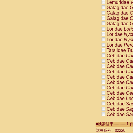
Lemuridae
V
Galagidae
G
Galagidae
G
Galagidae
O
Galagidae
G
Loridae
Lori
Loridae
Nyc
Loridae
Nyc
Loridae
Pero
Tarsiidae
Ta
Cebidae
Cal
Cebidae
Cal
Cebidae
Cal
Cebidae
Cal
Cebidae
Cal
Cebidae
Cal
Cebidae
Cal
Cebidae
Ce
Cebidae
Leo
Cebidae
Sag
Cebidae
Sag
Cebidae
Sag
Cebidae
Sag
■検索結果----------
Cebidae
Sag
Cebidae
Sa
剖検番号：02220