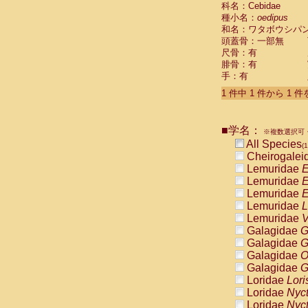
科名：Cebidae
Cebidae
Sa
種小名：
oedipus
Cebidae
Sa
和名：ワタボウシパ
Cebidae
Sag
頭蓋骨：一部無
Cebidae
Sa
尺骨：有
Cebidae
Sag
腓骨：有
Cebidae
Sa
手：有
Cebidae
Aot
Cebidae
Ceb
1 件中 1 件から 1 
Cebidae
Ceb
Cebidae
Ce
■学名：
Cebidae
Ceb
※複数選択可・
Cebidae
Ce
All Species
(1
Cebidae
Sai
Cheirogalei
Cebidae
Sai
Lemuridae
E
Atelidae
Alo
Lemuridae
E
Atelidae
Alo
Lemuridae
E
Atelidae
Alo
Lemuridae
L
Atelidae
Alo
Lemuridae
V
Atelidae
Ate
Galagidae
G
Atelidae
Ate
Galagidae
G
Atelidae
Ate
Galagidae
O
Atelidae
Ate
Galagidae
G
Atelidae
Lag
Loridae
Lori
Atelidae
Lag
Loridae
Nyc
Pitheciidae
Loridae
Nyc