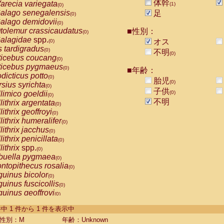
体幹
arecia variegata
(1)
(0)
alago senegalensis
足
(0)
alago demidovii
(0)
tolemur crassicaudatus
■性別：
(0)
alagidae
spp.
オス
(0)
s tardigradus
(0)
不明
(0)
ticebus coucang
(0)
ticebus pygmaeus
(0)
■年齢：
dicticus potto
(0)
胎児
(0)
rsius syrichta
(0)
子供
limico goeldii
(0)
(0)
不明
lithrix argentata
(0)
lithrix geoffroyi
(0)
lithrix humeralifer
(0)
lithrix jacchus
(0)
lithrix penicillata
(0)
lithrix
spp.
(0)
buella pygmaea
(0)
ntopithecus rosalia
(0)
uinus bicolor
(0)
uinus fuscicollis
(0)
uinus geoffroyi
(0)
uinus imperator
(0)
-1 件中 1 件から 1 件を表示中
uinus labiatus
(0)
guinus leucopus
性別：M
年齢：Unknown
(0)