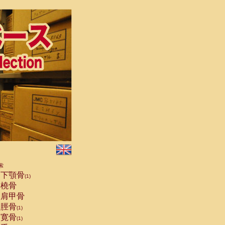
索
下顎骨
(1)
橈骨
肩甲骨
脛骨
(1)
寛骨
(1)