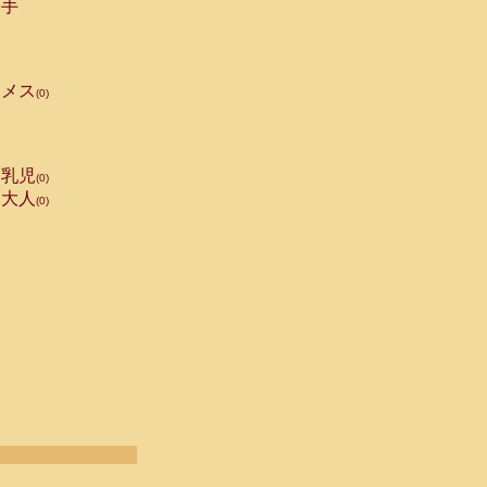
手
メス
(0)
乳児
(0)
大人
(0)