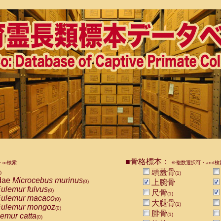
■骨格標本：
or検索
※複数選択可・and検
頭蓋骨
)
(1)
dae
Microcebus murinus
上腕骨
(0)
ulemur fulvus
(0)
尺骨
(1)
ulemur macaco
(0)
大腿骨
(1)
ulemur mongoz
(0)
腓骨
emur catta
(1)
(0)