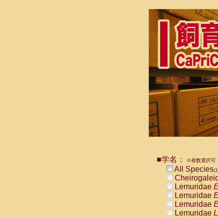
■学名：
※複数選択可・
All Species
(1
Cheirogalei
Lemuridae
E
Lemuridae
E
Lemuridae
E
Lemuridae
L