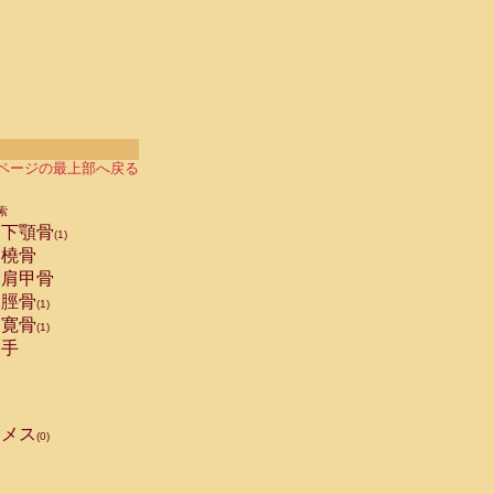
ページの最上部へ戻る
索
下顎骨
(1)
橈骨
肩甲骨
脛骨
(1)
寛骨
(1)
手
メス
(0)