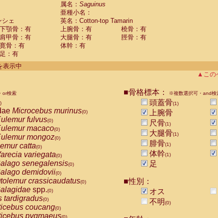
guinus midas
属名：
Saguinus
(0)
亜種小名：
guinus mystax
(0)
ンシェ
英名：Cotton-top Tamarin
uinus nigricollis
(0)
下顎骨：有
上腕骨：有
橈骨：有
guinus oedipus
(1)
肩甲骨：有
大腿骨：有
脛骨：有
uinus weddelli
(0)
寛骨：有
体幹：有
guinus
spp.
(0)
足：有
us trivirgatus
(0)
us albifrons
件を表示中
(0)
us apella
▲この
(0)
bus capucinus
(0)
us nigrivittatus
■骨格標本：
or検索
(0)
※複数選択可・and検
bus
spp.
頭蓋骨
(0)
)
(1)
miri boliviensis
dae
Microcebus murinus
(0)
上腕骨
(0)
miri sciureus
ulemur fulvus
(0)
(0)
尺骨
(1)
uatta caraya
ulemur macaco
(0)
(0)
大腿骨
(1)
uatta fusca
ulemur mongoz
(0)
(0)
腓骨
uatta seniculus
emur catta
(1)
(0)
(0)
uatta
spp.
体幹
arecia variegata
(0)
(1)
(0)
les belzebuth
alago senegalensis
足
(0)
(0)
les geoffroyi
alago demidovii
(0)
(0)
les paniscus
tolemur crassicaudatus
■性別：
(0)
(0)
les
spp.
alagidae
spp.
(0)
オス
(0)
othrix lagothricha
s tardigradus
(0)
(0)
不明
(0)
othrix lagothricha cana
ticebus coucang
(0)
(0)
Cacajao calvus rubicundus
ticebus pygmaeus
(0)
(0)