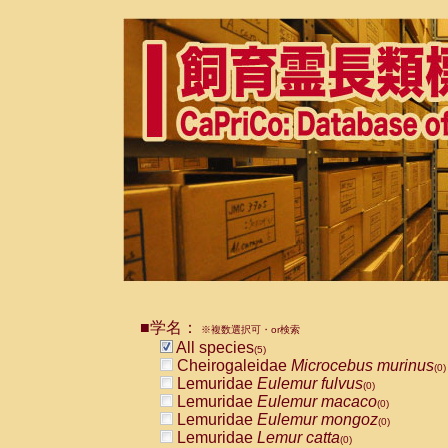
■学名：
※複数選択可・or検索
All species
(5)
Cheirogaleidae
Microcebus murinus
(0)
Lemuridae
Eulemur fulvus
(0)
Lemuridae
Eulemur macaco
(0)
Lemuridae
Eulemur mongoz
(0)
Lemuridae
Lemur catta
(0)