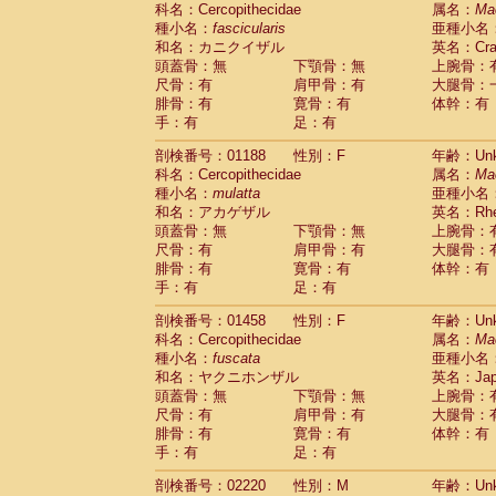
科名：Cercopithecidae
Cebidae
Saguinus midas
属名：
Ma
(0)
種小名：
fascicularis
亜種小名
Cebidae
Saguinus mystax
(0)
和名：カニクイザル
英名：Crab
Cebidae
Saguinus nigricollis
(1)
頭蓋骨：無
下顎骨：無
上腕骨：
Cebidae
Saguinus oedipus
(1)
尺骨：有
肩甲骨：有
大腿骨：
Cebidae
Saguinus weddelli
(0)
腓骨：有
寛骨：有
体幹：有
Cebidae
Saguinus
spp.
(0)
手：有
足：有
Cebidae
Aotus trivirgatus
(0)
Cebidae
Cebus albifrons
(0)
剖検番号：01188
性別：F
年齢：Unk
Cebidae
Cebus apella
科名：Cercopithecidae
(0)
属名：
Ma
Cebidae
Cebus capucinus
種小名：
mulatta
亜種小名
(0)
Cebidae
Cebus nigrivittatus
和名：アカゲザル
英名：Rhes
(0)
Cebidae
Cebus
spp.
頭蓋骨：無
下顎骨：無
上腕骨：
(0)
Cebidae
Saimiri boliviensis
尺骨：有
肩甲骨：有
大腿骨：
(0)
腓骨：有
Cebidae
Saimiri sciureus
寛骨：有
体幹：有
(0)
手：有
足：有
Atelidae
Alouatta caraya
(0)
Atelidae
Alouatta fusca
(0)
剖検番号：01458
性別：F
年齢：Unk
Atelidae
Alouatta seniculus
(0)
科名：Cercopithecidae
属名：
Ma
Atelidae
Alouatta
spp.
(0)
種小名：
fuscata
亜種小名
Atelidae
Ateles belzebuth
(0)
和名：ヤクニホンザル
英名：Japa
Atelidae
Ateles geoffroyi
(0)
頭蓋骨：無
下顎骨：無
上腕骨：
Atelidae
Ateles paniscus
(0)
尺骨：有
肩甲骨：有
大腿骨：
Atelidae
Ateles
spp.
腓骨：有
寛骨：有
(0)
体幹：有
Atelidae
Lagothrix lagothricha
手：有
足：有
(0)
Atelidae
Lagothrix lagothricha cana
(0)
剖検番号：02220
性別：M
年齢：Unk
Pitheciidae
Cacajao calvus rubicundu