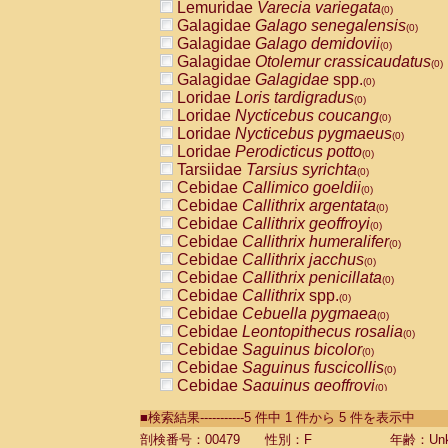
Lemuridae
Varecia variegata
(0)
Galagidae
Galago senegalensis
(0)
Galagidae
Galago demidovii
(0)
Galagidae
Otolemur crassicaudatus
(0)
Galagidae
Galagidae
spp.
(0)
Loridae
Loris tardigradus
(0)
Loridae
Nycticebus coucang
(0)
Loridae
Nycticebus pygmaeus
(0)
Loridae
Perodicticus potto
(0)
Tarsiidae
Tarsius syrichta
(0)
Cebidae
Callimico goeldii
(0)
Cebidae
Callithrix argentata
(0)
Cebidae
Callithrix geoffroyi
(0)
Cebidae
Callithrix humeralifer
(0)
Cebidae
Callithrix jacchus
(0)
Cebidae
Callithrix penicillata
(0)
Cebidae
Callithrix
spp.
(0)
Cebidae
Cebuella pygmaea
(0)
Cebidae
Leontopithecus rosalia
(0)
Cebidae
Saguinus bicolor
(0)
Cebidae
Saguinus fuscicollis
(0)
Cebidae
Saguinus geoffroyi
(0)
Cebidae
Saguinus imperator
(0)
■検索結果-----------5 件中 1 件から 5 件を表示中
Cebidae
Saguinus labiatus
(0)
Cebidae
Saguinus leucopus
剖検番号：00479
性別：F
年齢：Unk
(0)