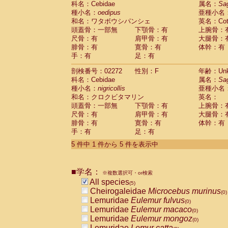
科名：Cebidae
属名：
Sa
Pitheciidae
Callicebus cupreus
(0)
種小名：
oedipus
亜種小名
Pitheciidae
Callicebus donacophilus
(0
和名：ワタボウシパンシェ
英名：Cotto
Pitheciidae
Callicebus moloch
(0)
頭蓋骨：一部無
下顎骨：有
上腕骨：
Pitheciidae
Callicebus torquatus
(0)
尺骨：有
肩甲骨：有
大腿骨：
Pitheciidae
Callicebus
spp.
(0)
腓骨：有
寛骨：有
体幹：有
Pitheciidae
Chiropotes satanas
(0)
手：有
足：有
Pitheciidae
Pithecia monachus
(0)
Pitheciidae
Pithecia pithecia
剖検番号：02272
性別：F
年齢：Unk
(0)
Cercopithecidae
Cercocebus agilis
科名：Cebidae
属名：
Sa
(0)
Cercopithecidae
Cercocebus galeritus
種小名：
nigricollis
亜種小名
和名：クロクビタマリン
Cercopithecidae
Cercocebus torquatu
英名：
頭蓋骨：一部無
下顎骨：有
上腕骨：
Cercopithecidae
Cercocebus torquatus
尺骨：有
肩甲骨：有
大腿骨：
Cercopithecidae
Cercocebus torquatu
腓骨：有
寛骨：有
体幹：有
Cercopithecidae
Cercocebus
hybrid
(0)
手：有
足：有
Cercopithecidae
Cercocebus
spp.
(0)
Cercopithecidae
Lophocebus albigen
5 件中 1 件から 5 件を表示中
Cercopithecidae
Papio anubis
(0)
Cercopithecidae
Papio cynocephalus
(
Cercopithecidae
Papio hamadryas
■学名：
(0)
※複数選択可・or検索
Cercopithecidae
Papio papio
All species
(0)
(5)
Cercopithecidae
Papio
spp.
Cheirogaleidae
Microcebus murinus
(0)
(0)
Cercopithecidae
Mandrillus leucopha
Lemuridae
Eulemur fulvus
(0)
Cercopithecidae
Mandrillus sphinx
Lemuridae
Eulemur macaco
(0)
(0)
Cercopithecidae
Theropithecus gelad
Lemuridae
Eulemur mongoz
(0)
Cercopithecidae
Macaca arctoides
Lemuridae
Lemur catta
(0)