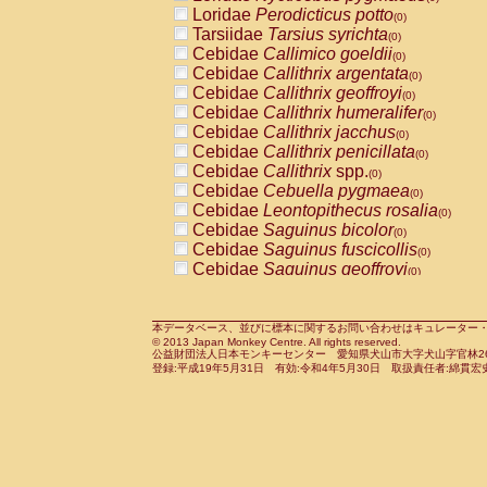
Pitheciidae
Callicebus cupreus
Loridae
Perodicticus potto
(0)
(0)
Pitheciidae
Callicebus donacophilus
Tarsiidae
Tarsius syrichta
(0
(0)
Pitheciidae
Callicebus moloch
Cebidae
Callimico goeldii
(0)
(0)
Pitheciidae
Callicebus torquatus
Cebidae
Callithrix argentata
(0)
(0)
Pitheciidae
Callicebus
spp.
Cebidae
Callithrix geoffroyi
(0)
(0)
Pitheciidae
Chiropotes satanas
Cebidae
Callithrix humeralifer
(0)
(0)
Pitheciidae
Pithecia monachus
Cebidae
Callithrix jacchus
(0)
(0)
Pitheciidae
Pithecia pithecia
Cebidae
Callithrix penicillata
(0)
(0)
Cercopithecidae
Cercocebus agilis
Cebidae
Callithrix
spp.
(0)
(0)
Cercopithecidae
Cercocebus galeritus
Cebidae
Cebuella pygmaea
(0)
Cercopithecidae
Cercocebus torquatu
Cebidae
Leontopithecus rosalia
(0)
Cercopithecidae
Cercocebus torquatus
Cebidae
Saguinus bicolor
(0)
Cercopithecidae
Cercocebus torquatu
Cebidae
Saguinus fuscicollis
(0)
Cercopithecidae
Cercocebus
hybrid
Cebidae
Saguinus geoffroyi
(0)
(0)
Cercopithecidae
Cercocebus
spp.
Cebidae
Saguinus imperator
(0)
(0)
Cercopithecidae
Lophocebus albigen
Cebidae
Saguinus labiatus
(0)
Cercopithecidae
Papio anubis
Cebidae
Saguinus leucopus
本データベース、並びに標本に関するお問い合わせはキュレーター・新宅勇太までお願い
(0)
(0)
© 2013 Japan Monkey Centre. All rights reserved.
Cercopithecidae
Papio cynocephalus
Cebidae
Saguinus midas
(
(0)
公益財団法人日本モンキーセンター 愛知県犬山市大字犬山字官林26番
Cercopithecidae
Papio hamadryas
Cebidae
Saguinus mystax
(0)
登録:平成19年5月31日 有効:令和4年5月30日 取扱責任者:綿貫宏
(0)
Cercopithecidae
Papio papio
Cebidae
Saguinus nigricollis
(0)
(1)
Cercopithecidae
Papio
spp.
Cebidae
Saguinus oedipus
(0)
(0)
Cercopithecidae
Mandrillus leucopha
Cebidae
Saguinus weddelli
(0)
Cercopithecidae
Mandrillus sphinx
Cebidae
Saguinus
spp.
(0)
(0)
Cercopithecidae
Theropithecus gelad
Cebidae
Aotus trivirgatus
(0)
Cercopithecidae
Macaca arctoides
Cebidae
Cebus albifrons
(0)
(0)