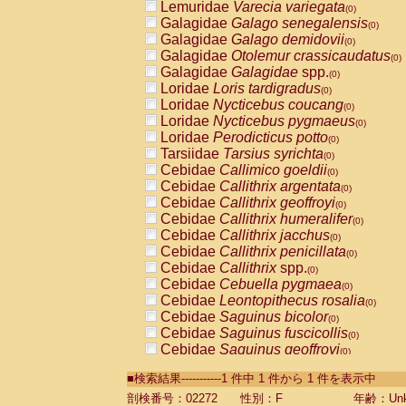
Lemuridae
Varecia variegata
(0)
Galagidae
Galago senegalensis
(0)
Galagidae
Galago demidovii
(0)
Galagidae
Otolemur crassicaudatus
(0)
Galagidae
Galagidae
spp.
(0)
Loridae
Loris tardigradus
(0)
Loridae
Nycticebus coucang
(0)
Loridae
Nycticebus pygmaeus
(0)
Loridae
Perodicticus potto
(0)
Tarsiidae
Tarsius syrichta
(0)
Cebidae
Callimico goeldii
(0)
Cebidae
Callithrix argentata
(0)
Cebidae
Callithrix geoffroyi
(0)
Cebidae
Callithrix humeralifer
(0)
Cebidae
Callithrix jacchus
(0)
Cebidae
Callithrix penicillata
(0)
Cebidae
Callithrix
spp.
(0)
Cebidae
Cebuella pygmaea
(0)
Cebidae
Leontopithecus rosalia
(0)
Cebidae
Saguinus bicolor
(0)
Cebidae
Saguinus fuscicollis
(0)
Cebidae
Saguinus geoffroyi
(0)
Cebidae
Saguinus imperator
(0)
■検索結果-----------1 件中 1 件から 1 件を表示中
Cebidae
Saguinus labiatus
(0)
Cebidae
Saguinus leucopus
剖検番号：02272
性別：F
年齢：Unk
(0)