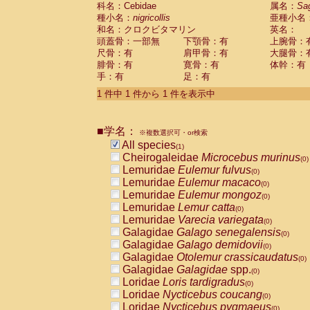
科名：Cebidae
Cebidae
Saguinus midas
属名：
Sa
(0)
種小名：
nigricollis
亜種小名
Cebidae
Saguinus mystax
(0)
和名：クロクビタマリン
英名：
Cebidae
Saguinus nigricollis
(1)
頭蓋骨：一部無
下顎骨：有
上腕骨：
Cebidae
Saguinus oedipus
(0)
尺骨：有
肩甲骨：有
大腿骨：
Cebidae
Saguinus weddelli
(0)
腓骨：有
寛骨：有
体幹：有
Cebidae
Saguinus
spp.
(0)
手：有
足：有
Cebidae
Aotus trivirgatus
(0)
Cebidae
Cebus albifrons
1 件中 1 件から 1 件を表示中
(0)
Cebidae
Cebus apella
(0)
Cebidae
Cebus capucinus
(0)
■学名：
Cebidae
Cebus nigrivittatus
※複数選択可・or検索
(0)
Cebidae
Cebus
spp.
All species
(0)
(1)
Cebidae
Saimiri boliviensis
Cheirogaleidae
Microcebus murinus
(0)
(0)
Cebidae
Saimiri sciureus
Lemuridae
Eulemur fulvus
(0)
(0)
Atelidae
Alouatta caraya
Lemuridae
Eulemur macaco
(0)
(0)
Atelidae
Alouatta fusca
Lemuridae
Eulemur mongoz
(0)
(0)
Atelidae
Alouatta seniculus
Lemuridae
Lemur catta
(0)
(0)
Atelidae
Alouatta
spp.
Lemuridae
Varecia variegata
(0)
(0)
Atelidae
Ateles belzebuth
Galagidae
Galago senegalensis
(0)
(0)
Atelidae
Ateles geoffroyi
Galagidae
Galago demidovii
(0)
(0)
Atelidae
Ateles paniscus
Galagidae
Otolemur crassicaudatus
(0)
(0)
Atelidae
Ateles
spp.
Galagidae
Galagidae
spp.
(0)
(0)
Atelidae
Lagothrix lagothricha
Loridae
Loris tardigradus
(0)
(0)
Atelidae
Lagothrix lagothricha cana
Loridae
Nycticebus coucang
(0)
(0)
Pitheciidae
Cacajao calvus rubicundu
Loridae
Nycticebus pygmaeus
(0)