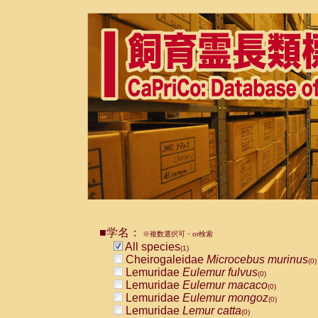
■学名：
※複数選択可・or検索
All species
(1)
Cheirogaleidae
Microcebus murinus
(0)
Lemuridae
Eulemur fulvus
(0)
Lemuridae
Eulemur macaco
(0)
Lemuridae
Eulemur mongoz
(0)
Lemuridae
Lemur catta
(0)