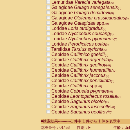
Lemuridae
Varecia variegata
(0)
Galagidae
Galago senegalensis
(0)
Galagidae
Galago demidovii
(0)
Galagidae
Otolemur crassicaudatus
(0)
Galagidae
Galagidae
spp.
(0)
Loridae
Loris tardigradus
(0)
Loridae
Nycticebus coucang
(0)
Loridae
Nycticebus pygmaeus
(0)
Loridae
Perodicticus potto
(0)
Tarsiidae
Tarsius syrichta
(0)
Cebidae
Callimico goeldii
(0)
Cebidae
Callithrix argentata
(0)
Cebidae
Callithrix geoffroyi
(0)
Cebidae
Callithrix humeralifer
(0)
Cebidae
Callithrix jacchus
(0)
Cebidae
Callithrix penicillata
(0)
Cebidae
Callithrix
spp.
(0)
Cebidae
Cebuella pygmaea
(0)
Cebidae
Leontopithecus rosalia
(0)
Cebidae
Saguinus bicolor
(0)
Cebidae
Saguinus fuscicollis
(0)
Cebidae
Saguinus geoffroyi
(0)
Cebidae
Saguinus imperator
(0)
■検索結果-----------1 件中 1 件から 1 件を表示中
Cebidae
Saguinus labiatus
(0)
Cebidae
Saguinus leucopus
剖検番号：01458
性別：F
年齢：Unk
(0)