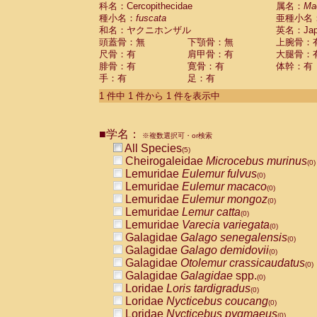
科名：Cercopithecidae
Cebidae
Saguinus midas
属名：
Ma
(0)
種小名：
fuscata
亜種小名
Cebidae
Saguinus mystax
(0)
和名：ヤクニホンザル
英名：Japa
Cebidae
Saguinus nigricollis
(1)
頭蓋骨：無
下顎骨：無
上腕骨：
Cebidae
Saguinus oedipus
(1)
尺骨：有
肩甲骨：有
大腿骨：
Cebidae
Saguinus weddelli
(0)
腓骨：有
寛骨：有
体幹：有
Cebidae
Saguinus
spp.
(0)
手：有
足：有
Cebidae
Aotus trivirgatus
(0)
Cebidae
Cebus albifrons
1 件中 1 件から 1 件を表示中
(0)
Cebidae
Cebus apella
(0)
Cebidae
Cebus capucinus
(0)
■学名：
Cebidae
Cebus nigrivittatus
※複数選択可・or検索
(0)
Cebidae
Cebus
spp.
All Species
(0)
(5)
Cebidae
Saimiri boliviensis
Cheirogaleidae
Microcebus murinus
(0)
(0)
Cebidae
Saimiri sciureus
Lemuridae
Eulemur fulvus
(0)
(0)
Atelidae
Alouatta caraya
Lemuridae
Eulemur macaco
(0)
(0)
Atelidae
Alouatta fusca
Lemuridae
Eulemur mongoz
(0)
(0)
Atelidae
Alouatta seniculus
Lemuridae
Lemur catta
(0)
(0)
Atelidae
Alouatta
spp.
Lemuridae
Varecia variegata
(0)
(0)
Atelidae
Ateles belzebuth
Galagidae
Galago senegalensis
(0)
(0)
Atelidae
Ateles geoffroyi
Galagidae
Galago demidovii
(0)
(0)
Atelidae
Ateles paniscus
Galagidae
Otolemur crassicaudatus
(0)
(0)
Atelidae
Ateles
spp.
Galagidae
Galagidae
spp.
(0)
(0)
Atelidae
Lagothrix lagothricha
Loridae
Loris tardigradus
(0)
(0)
Atelidae
Lagothrix lagothricha cana
Loridae
Nycticebus coucang
(0)
(0)
Pitheciidae
Cacajao calvus rubicundu
Loridae
Nycticebus pygmaeus
(0)