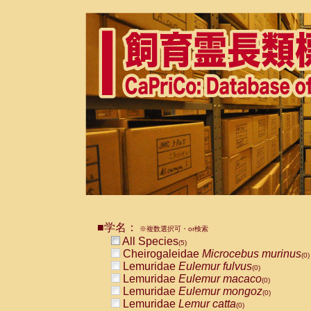
■学名：
※複数選択可・or検索
All Species
(5)
Cheirogaleidae
Microcebus murinus
(0)
Lemuridae
Eulemur fulvus
(0)
Lemuridae
Eulemur macaco
(0)
Lemuridae
Eulemur mongoz
(0)
Lemuridae
Lemur catta
(0)