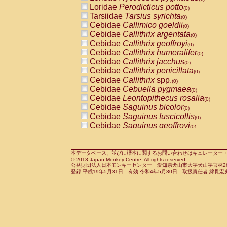
Pitheciidae
Callicebus cupreus
Loridae
Perodicticus potto
(0)
(0)
Pitheciidae
Callicebus donacophilus
Tarsiidae
Tarsius syrichta
(0
(0)
Pitheciidae
Callicebus moloch
Cebidae
Callimico goeldii
(0)
(0)
Pitheciidae
Callicebus torquatus
Cebidae
Callithrix argentata
(0)
(0)
Pitheciidae
Callicebus
spp.
Cebidae
Callithrix geoffroyi
(0)
(0)
Pitheciidae
Chiropotes satanas
Cebidae
Callithrix humeralifer
(0)
(0)
Pitheciidae
Pithecia monachus
Cebidae
Callithrix jacchus
(0)
(0)
Pitheciidae
Pithecia pithecia
Cebidae
Callithrix penicillata
(0)
(0)
Cercopithecidae
Cercocebus agilis
Cebidae
Callithrix
spp.
(0)
(0)
Cercopithecidae
Cercocebus galeritus
Cebidae
Cebuella pygmaea
(0)
Cercopithecidae
Cercocebus torquatu
Cebidae
Leontopithecus rosalia
(0)
Cercopithecidae
Cercocebus torquatus
Cebidae
Saguinus bicolor
(0)
Cercopithecidae
Cercocebus torquatu
Cebidae
Saguinus fuscicollis
(0)
Cercopithecidae
Cercocebus
hybrid
Cebidae
Saguinus geoffroyi
(0)
(0)
Cercopithecidae
Cercocebus
spp.
Cebidae
Saguinus imperator
(0)
(0)
Cercopithecidae
Lophocebus albigen
Cebidae
Saguinus labiatus
(0)
Cercopithecidae
Papio anubis
Cebidae
Saguinus leucopus
本データベース、並びに標本に関するお問い合わせはキュレーター・新宅勇太までお願い
(0)
(0)
© 2013 Japan Monkey Centre. All rights reserved.
Cercopithecidae
Papio cynocephalus
Cebidae
Saguinus midas
(
(0)
公益財団法人日本モンキーセンター 愛知県犬山市大字犬山字官林26番
Cercopithecidae
Papio hamadryas
Cebidae
Saguinus mystax
(0)
登録:平成19年5月31日 有効:令和4年5月30日 取扱責任者:綿貫宏
(0)
Cercopithecidae
Papio papio
Cebidae
Saguinus nigricollis
(0)
(0)
Cercopithecidae
Papio
spp.
Cebidae
Saguinus oedipus
(0)
(1)
Cercopithecidae
Mandrillus leucopha
Cebidae
Saguinus weddelli
(0)
Cercopithecidae
Mandrillus sphinx
Cebidae
Saguinus
spp.
(0)
(0)
Cercopithecidae
Theropithecus gelad
Cebidae
Aotus trivirgatus
(0)
Cercopithecidae
Macaca arctoides
Cebidae
Cebus albifrons
(0)
(0)