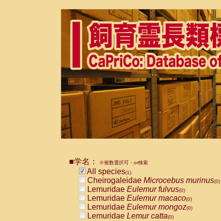
■学名：
※複数選択可・or検索
All species
(1)
Cheirogaleidae
Microcebus murinus
(0)
Lemuridae
Eulemur fulvus
(0)
Lemuridae
Eulemur macaco
(0)
Lemuridae
Eulemur mongoz
(0)
Lemuridae
Lemur catta
(0)