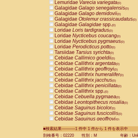
Lemuridae
Varecia variegata
(0)
Galagidae
Galago senegalensis
(0)
Galagidae
Galago demidovii
(0)
Galagidae
Otolemur crassicaudatus
(0)
Galagidae
Galagidae
spp.
(0)
Loridae
Loris tardigradus
(0)
Loridae
Nycticebus coucang
(0)
Loridae
Nycticebus pygmaeus
(0)
Loridae
Perodicticus potto
(0)
Tarsiidae
Tarsius syrichta
(0)
Cebidae
Callimico goeldii
(0)
Cebidae
Callithrix argentata
(0)
Cebidae
Callithrix geoffroyi
(0)
Cebidae
Callithrix humeralifer
(0)
Cebidae
Callithrix jacchus
(0)
Cebidae
Callithrix penicillata
(0)
Cebidae
Callithrix
spp.
(0)
Cebidae
Cebuella pygmaea
(0)
Cebidae
Leontopithecus rosalia
(0)
Cebidae
Saguinus bicolor
(0)
Cebidae
Saguinus fuscicollis
(0)
Cebidae
Saguinus geoffroyi
(0)
Cebidae
Saguinus imperator
(0)
■検索結果-----------1 件中 1 件から 1 件を表示中
Cebidae
Saguinus labiatus
(0)
Cebidae
Saguinus leucopus
剖検番号：02220
性別：M
年齢：Unk
(0)