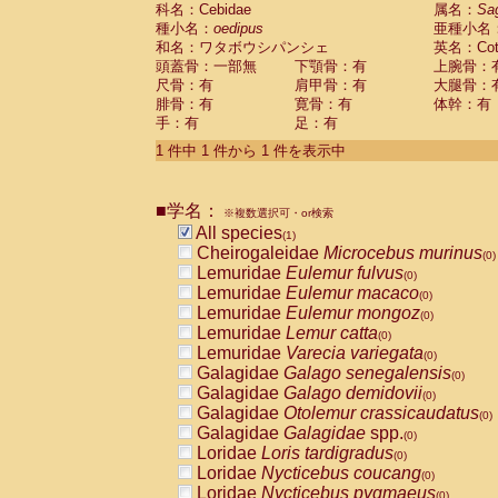
科名：Cebidae
Cebidae
Saguinus midas
属名：
Sa
(0)
種小名：
oedipus
亜種小名
Cebidae
Saguinus mystax
(0)
和名：ワタボウシパンシェ
英名：Cotto
Cebidae
Saguinus nigricollis
(0)
頭蓋骨：一部無
下顎骨：有
上腕骨：
Cebidae
Saguinus oedipus
(1)
尺骨：有
肩甲骨：有
大腿骨：
Cebidae
Saguinus weddelli
(0)
腓骨：有
寛骨：有
体幹：有
Cebidae
Saguinus
spp.
(0)
手：有
足：有
Cebidae
Aotus trivirgatus
(0)
Cebidae
Cebus albifrons
1 件中 1 件から 1 件を表示中
(0)
Cebidae
Cebus apella
(0)
Cebidae
Cebus capucinus
(0)
■学名：
Cebidae
Cebus nigrivittatus
※複数選択可・or検索
(0)
Cebidae
Cebus
spp.
All species
(0)
(1)
Cebidae
Saimiri boliviensis
Cheirogaleidae
Microcebus murinus
(0)
(0)
Cebidae
Saimiri sciureus
Lemuridae
Eulemur fulvus
(0)
(0)
Atelidae
Alouatta caraya
Lemuridae
Eulemur macaco
(0)
(0)
Atelidae
Alouatta fusca
Lemuridae
Eulemur mongoz
(0)
(0)
Atelidae
Alouatta seniculus
Lemuridae
Lemur catta
(0)
(0)
Atelidae
Alouatta
spp.
Lemuridae
Varecia variegata
(0)
(0)
Atelidae
Ateles belzebuth
Galagidae
Galago senegalensis
(0)
(0)
Atelidae
Ateles geoffroyi
Galagidae
Galago demidovii
(0)
(0)
Atelidae
Ateles paniscus
Galagidae
Otolemur crassicaudatus
(0)
(0)
Atelidae
Ateles
spp.
Galagidae
Galagidae
spp.
(0)
(0)
Atelidae
Lagothrix lagothricha
Loridae
Loris tardigradus
(0)
(0)
Atelidae
Lagothrix lagothricha cana
Loridae
Nycticebus coucang
(0)
(0)
Pitheciidae
Cacajao calvus rubicundu
Loridae
Nycticebus pygmaeus
(0)