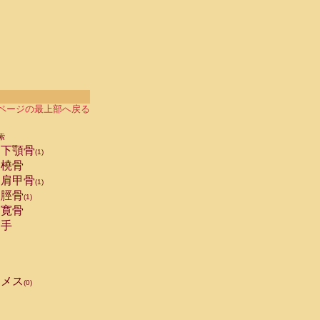
ページの最上部へ戻る
索
下顎骨
(1)
橈骨
肩甲骨
(1)
脛骨
(1)
寛骨
手
メス
(0)