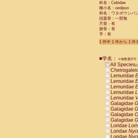
科名：Cebidae
Cebidae
Sa
種小名：
oedipus
Cebidae
Sa
和名：ワタボウシパ
Cebidae
Sag
頭蓋骨：一部無
Cebidae
Sa
尺骨：有
Cebidae
Sag
腓骨：有
Cebidae
Sa
手：有
Cebidae
Aot
Cebidae
Ceb
1 件中 1 件から 1 
Cebidae
Ceb
Cebidae
Ce
■学名：
Cebidae
Ceb
※複数選択可・
Cebidae
Ce
All Species
(1
Cebidae
Sai
Cheirogalei
Cebidae
Sai
Lemuridae
E
Atelidae
Alo
Lemuridae
E
Atelidae
Alo
Lemuridae
E
Atelidae
Alo
Lemuridae
L
Atelidae
Alo
Lemuridae
V
Atelidae
Ate
Galagidae
G
Atelidae
Ate
Galagidae
G
Atelidae
Ate
Galagidae
O
Atelidae
Ate
Galagidae
G
Atelidae
Lag
Loridae
Lori
Atelidae
Lag
Loridae
Nyc
Pitheciidae
Loridae
Nyc