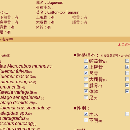
guinus midas
属名：
Saguinus
(0)
亜種小名：
guinus mystax
(0)
ンシェ
英名：Cotton-top Tamarin
uinus nigricollis
(0)
下顎骨：有
上腕骨：有
橈骨：有
guinus oedipus
(1)
肩甲骨：有
大腿骨：有
脛骨：有
uinus weddelli
(0)
寛骨：有
体幹：有
guinus
spp.
(0)
足：有
us trivirgatus
(0)
us albifrons
件を表示中
(0)
us apella
▲この
(0)
bus capucinus
(0)
us nigrivittatus
■骨格標本：
or検索
(0)
※複数選択可・and検
bus
spp.
頭蓋骨
(0)
)
(1)
miri boliviensis
dae
Microcebus murinus
(0)
上腕骨
(0)
miri sciureus
ulemur fulvus
(0)
(0)
尺骨
uatta caraya
ulemur macaco
(0)
(0)
大腿骨
(1)
uatta fusca
ulemur mongoz
(0)
(0)
腓骨
uatta seniculus
emur catta
(1)
(0)
(0)
uatta
spp.
体幹
arecia variegata
(0)
(0)
les belzebuth
alago senegalensis
足
(0)
(0)
(1)
les geoffroyi
alago demidovii
(0)
(0)
les paniscus
tolemur crassicaudatus
■性別：
(0)
(0)
les
spp.
alagidae
spp.
(0)
オス
(0)
othrix lagothricha
s tardigradus
(0)
(0)
不明
(0)
othrix lagothricha cana
ticebus coucang
(0)
(0)
Cacajao calvus rubicundus
ticebus pygmaeus
(0)
(0)