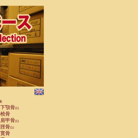
索
下顎骨
(1)
橈骨
肩甲骨
(1)
脛骨
(1)
寛骨