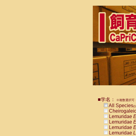
■学名：
※複数選択可・
All Species
(1
Cheirogalei
Lemuridae
E
Lemuridae
E
Lemuridae
E
Lemuridae
L