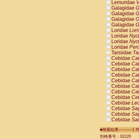
Lemuridae
V
Galagidae
G
Galagidae
G
Galagidae
O
Galagidae
G
Loridae
Lori
Loridae
Nyc
Loridae
Nyc
Loridae
Pero
Tarsiidae
Ta
Cebidae
Cal
Cebidae
Cal
Cebidae
Cal
Cebidae
Cal
Cebidae
Cal
Cebidae
Cal
Cebidae
Cal
Cebidae
Ce
Cebidae
Leo
Cebidae
Sag
Cebidae
Sag
Cebidae
Sag
Cebidae
Sag
■検索結果----------
Cebidae
Sag
Cebidae
Sa
剖検番号：02220