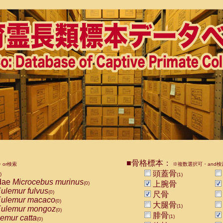
■骨格標本：
or検索
※複数選択可・and検
頭蓋骨
)
(1)
dae
Microcebus murinus
上腕骨
(0)
ulemur fulvus
(0)
尺骨
ulemur macaco
(0)
大腿骨
(1)
ulemur mongoz
(0)
腓骨
emur catta
(1)
(0)