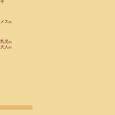
手
メス
(0)
乳児
(0)
大人
(0)