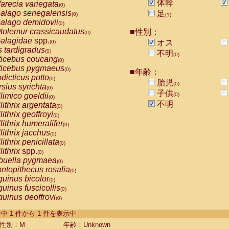
体幹
arecia variegata
(0)
alago senegalensis
足
(0)
(1)
alago demidovii
(0)
tolemur crassicaudatus
■性別：
(0)
alagidae
spp.
オス
(0)
s tardigradus
(0)
不明
(0)
ticebus coucang
(0)
ticebus pygmaeus
(0)
■年齢：
dicticus potto
(0)
胎児
(0)
rsius syrichta
(0)
子供
limico goeldii
(0)
(0)
不明
lithrix argentata
(0)
lithrix geoffroyi
(0)
lithrix humeralifer
(0)
lithrix jacchus
(0)
lithrix penicillata
(0)
lithrix
spp.
(0)
buella pygmaea
(0)
ntopithecus rosalia
(0)
uinus bicolor
(0)
uinus fuscicollis
(0)
uinus geoffroyi
(0)
uinus imperator
(0)
-1 件中 1 件から 1 件を表示中
uinus labiatus
(0)
guinus leucopus
性別：M
年齢：Unknown
(0)