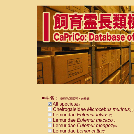
■学名：
※複数選択可・or検索
All species
(1)
Cheirogaleidae
Microcebus murinus
(0)
Lemuridae
Eulemur fulvus
(0)
Lemuridae
Eulemur macaco
(0)
Lemuridae
Eulemur mongoz
(0)
Lemuridae
Lemur catta
(0)