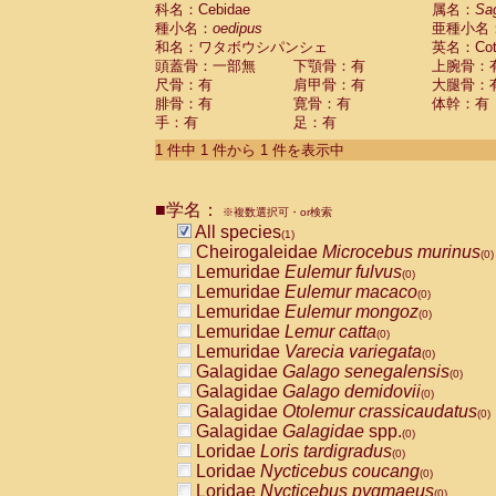
科名：Cebidae
Cebidae
Saguinus midas
属名：
Sa
(0)
種小名：
oedipus
亜種小名
Cebidae
Saguinus mystax
(0)
和名：ワタボウシパンシェ
英名：Cotto
Cebidae
Saguinus nigricollis
(0)
頭蓋骨：一部無
下顎骨：有
上腕骨：
Cebidae
Saguinus oedipus
(1)
尺骨：有
肩甲骨：有
大腿骨：
Cebidae
Saguinus weddelli
(0)
腓骨：有
寛骨：有
体幹：有
Cebidae
Saguinus
spp.
(0)
手：有
足：有
Cebidae
Aotus trivirgatus
(0)
Cebidae
Cebus albifrons
1 件中 1 件から 1 件を表示中
(0)
Cebidae
Cebus apella
(0)
Cebidae
Cebus capucinus
(0)
■学名：
Cebidae
Cebus nigrivittatus
※複数選択可・or検索
(0)
Cebidae
Cebus
spp.
All species
(0)
(1)
Cebidae
Saimiri boliviensis
Cheirogaleidae
Microcebus murinus
(0)
(0)
Cebidae
Saimiri sciureus
Lemuridae
Eulemur fulvus
(0)
(0)
Atelidae
Alouatta caraya
Lemuridae
Eulemur macaco
(0)
(0)
Atelidae
Alouatta fusca
Lemuridae
Eulemur mongoz
(0)
(0)
Atelidae
Alouatta seniculus
Lemuridae
Lemur catta
(0)
(0)
Atelidae
Alouatta
spp.
Lemuridae
Varecia variegata
(0)
(0)
Atelidae
Ateles belzebuth
Galagidae
Galago senegalensis
(0)
(0)
Atelidae
Ateles geoffroyi
Galagidae
Galago demidovii
(0)
(0)
Atelidae
Ateles paniscus
Galagidae
Otolemur crassicaudatus
(0)
(0)
Atelidae
Ateles
spp.
Galagidae
Galagidae
spp.
(0)
(0)
Atelidae
Lagothrix lagothricha
Loridae
Loris tardigradus
(0)
(0)
Atelidae
Lagothrix lagothricha cana
Loridae
Nycticebus coucang
(0)
(0)
Pitheciidae
Cacajao calvus rubicundu
Loridae
Nycticebus pygmaeus
(0)