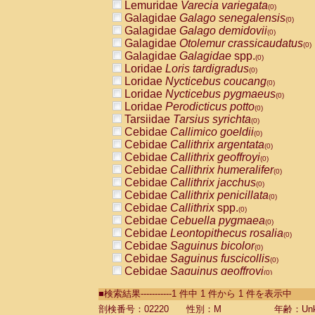
Lemuridae
Varecia variegata
(0)
Galagidae
Galago senegalensis
(0)
Galagidae
Galago demidovii
(0)
Galagidae
Otolemur crassicaudatus
(0)
Galagidae
Galagidae
spp.
(0)
Loridae
Loris tardigradus
(0)
Loridae
Nycticebus coucang
(0)
Loridae
Nycticebus pygmaeus
(0)
Loridae
Perodicticus potto
(0)
Tarsiidae
Tarsius syrichta
(0)
Cebidae
Callimico goeldii
(0)
Cebidae
Callithrix argentata
(0)
Cebidae
Callithrix geoffroyi
(0)
Cebidae
Callithrix humeralifer
(0)
Cebidae
Callithrix jacchus
(0)
Cebidae
Callithrix penicillata
(0)
Cebidae
Callithrix
spp.
(0)
Cebidae
Cebuella pygmaea
(0)
Cebidae
Leontopithecus rosalia
(0)
Cebidae
Saguinus bicolor
(0)
Cebidae
Saguinus fuscicollis
(0)
Cebidae
Saguinus geoffroyi
(0)
Cebidae
Saguinus imperator
(0)
■検索結果-----------1 件中 1 件から 1 件を表示中
Cebidae
Saguinus labiatus
(0)
Cebidae
Saguinus leucopus
剖検番号：02220
性別：M
年齢：Unk
(0)