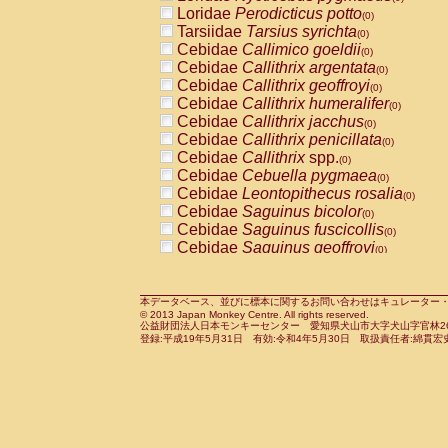
Pitheciidae
Callicebus cupreus
Loridae
Perodicticus potto
(0)
(0)
Pitheciidae
Callicebus donacophilus
Tarsiidae
Tarsius syrichta
(0
(0)
Pitheciidae
Callicebus moloch
Cebidae
Callimico goeldii
(0)
(0)
Pitheciidae
Callicebus torquatus
Cebidae
Callithrix argentata
(0)
(0)
Pitheciidae
Callicebus
spp.
Cebidae
Callithrix geoffroyi
(0)
(0)
Pitheciidae
Chiropotes satanas
Cebidae
Callithrix humeralifer
(0)
(0)
Pitheciidae
Pithecia monachus
Cebidae
Callithrix jacchus
(0)
(0)
Pitheciidae
Pithecia pithecia
Cebidae
Callithrix penicillata
(0)
(0)
Cercopithecidae
Cercocebus agilis
Cebidae
Callithrix
spp.
(0)
(0)
Cercopithecidae
Cercocebus galeritus
Cebidae
Cebuella pygmaea
(0)
Cercopithecidae
Cercocebus torquatu
Cebidae
Leontopithecus rosalia
(0)
Cercopithecidae
Cercocebus torquatus
Cebidae
Saguinus bicolor
(0)
Cercopithecidae
Cercocebus torquatu
Cebidae
Saguinus fuscicollis
(0)
Cercopithecidae
Cercocebus
hybrid
Cebidae
Saguinus geoffroyi
(0)
(0)
Cercopithecidae
Cercocebus
spp.
Cebidae
Saguinus imperator
(0)
(0)
Cercopithecidae
Lophocebus albigen
Cebidae
Saguinus labiatus
(0)
Cercopithecidae
Papio anubis
Cebidae
Saguinus leucopus
本データベース、並びに標本に関するお問い合わせはキュレーター・新宅勇太までお願い
(0)
(0)
© 2013 Japan Monkey Centre. All rights reserved.
Cercopithecidae
Papio cynocephalus
Cebidae
Saguinus midas
(
(0)
公益財団法人日本モンキーセンター 愛知県犬山市大字犬山字官林26番
Cercopithecidae
Papio hamadryas
Cebidae
Saguinus mystax
(0)
登録:平成19年5月31日 有効:令和4年5月30日 取扱責任者:綿貫宏
(0)
Cercopithecidae
Papio papio
Cebidae
Saguinus nigricollis
(0)
(0)
Cercopithecidae
Papio
spp.
Cebidae
Saguinus oedipus
(0)
(1)
Cercopithecidae
Mandrillus leucopha
Cebidae
Saguinus weddelli
(0)
Cercopithecidae
Mandrillus sphinx
Cebidae
Saguinus
spp.
(0)
(0)
Cercopithecidae
Theropithecus gelad
Cebidae
Aotus trivirgatus
(0)
Cercopithecidae
Macaca arctoides
Cebidae
Cebus albifrons
(0)
(0)