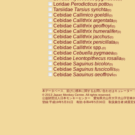
Pitheciidae
Callicebus cupreus
Loridae
Perodicticus potto
(0)
(0)
Pitheciidae
Callicebus donacophilus
Tarsiidae
Tarsius syrichta
(0
(0)
Pitheciidae
Callicebus moloch
Cebidae
Callimico goeldii
(0)
(0)
Pitheciidae
Callicebus torquatus
Cebidae
Callithrix argentata
(0)
(0)
Pitheciidae
Callicebus
spp.
Cebidae
Callithrix geoffroyi
(0)
(0)
Pitheciidae
Chiropotes satanas
Cebidae
Callithrix humeralifer
(0)
(0)
Pitheciidae
Pithecia monachus
Cebidae
Callithrix jacchus
(0)
(0)
Pitheciidae
Pithecia pithecia
Cebidae
Callithrix penicillata
(0)
(0)
Cercopithecidae
Cercocebus agilis
Cebidae
Callithrix
spp.
(0)
(0)
Cercopithecidae
Cercocebus galeritus
Cebidae
Cebuella pygmaea
(0)
Cercopithecidae
Cercocebus torquatu
Cebidae
Leontopithecus rosalia
(0)
Cercopithecidae
Cercocebus torquatus
Cebidae
Saguinus bicolor
(0)
Cercopithecidae
Cercocebus torquatu
Cebidae
Saguinus fuscicollis
(0)
Cercopithecidae
Cercocebus
hybrid
Cebidae
Saguinus geoffroyi
(0)
(0)
Cercopithecidae
Cercocebus
spp.
Cebidae
Saguinus imperator
(0)
(0)
Cercopithecidae
Lophocebus albigen
Cebidae
Saguinus labiatus
(0)
Cercopithecidae
Papio anubis
Cebidae
Saguinus leucopus
本データベース、並びに標本に関するお問い合わせはキュレーター・新宅勇太までお願い
(0)
(0)
© 2013 Japan Monkey Centre. All rights reserved.
Cercopithecidae
Papio cynocephalus
Cebidae
Saguinus midas
(
(0)
公益財団法人日本モンキーセンター 愛知県犬山市大字犬山字官林26番
Cercopithecidae
Papio hamadryas
Cebidae
Saguinus mystax
(0)
登録:平成19年5月31日 有効:令和4年5月30日 取扱責任者:綿貫宏
(0)
Cercopithecidae
Papio papio
Cebidae
Saguinus nigricollis
(0)
(0)
Cercopithecidae
Papio
spp.
Cebidae
Saguinus oedipus
(0)
(1)
Cercopithecidae
Mandrillus leucopha
Cebidae
Saguinus weddelli
(0)
Cercopithecidae
Mandrillus sphinx
Cebidae
Saguinus
spp.
(0)
(0)
Cercopithecidae
Theropithecus gelad
Cebidae
Aotus trivirgatus
(0)
Cercopithecidae
Macaca arctoides
Cebidae
Cebus albifrons
(0)
(0)