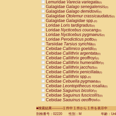
Lemuridae
Varecia variegata
(0)
Galagidae
Galago senegalensis
(0)
Galagidae
Galago demidovii
(0)
Galagidae
Otolemur crassicaudatus
(0)
Galagidae
Galagidae
spp.
(0)
Loridae
Loris tardigradus
(0)
Loridae
Nycticebus coucang
(0)
Loridae
Nycticebus pygmaeus
(0)
Loridae
Perodicticus potto
(0)
Tarsiidae
Tarsius syrichta
(0)
Cebidae
Callimico goeldii
(0)
Cebidae
Callithrix argentata
(0)
Cebidae
Callithrix geoffroyi
(0)
Cebidae
Callithrix humeralifer
(0)
Cebidae
Callithrix jacchus
(0)
Cebidae
Callithrix penicillata
(0)
Cebidae
Callithrix
spp.
(0)
Cebidae
Cebuella pygmaea
(0)
Cebidae
Leontopithecus rosalia
(0)
Cebidae
Saguinus bicolor
(0)
Cebidae
Saguinus fuscicollis
(0)
Cebidae
Saguinus geoffroyi
(0)
Cebidae
Saguinus imperator
(0)
■検索結果-----------1 件中 1 件から 1 件を表示中
Cebidae
Saguinus labiatus
(0)
Cebidae
Saguinus leucopus
剖検番号：02220
性別：M
年齢：Unk
(0)