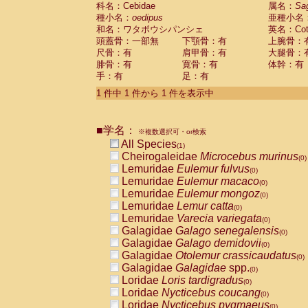
科名：Cebidae
Cebidae
Saguinus midas
属名：
Sa
(0)
種小名：
oedipus
亜種小名
Cebidae
Saguinus mystax
(0)
和名：ワタボウシパンシェ
英名：Cotto
Cebidae
Saguinus nigricollis
(0)
頭蓋骨：一部無
下顎骨：有
上腕骨：
Cebidae
Saguinus oedipus
(1)
尺骨：有
肩甲骨：有
大腿骨：
Cebidae
Saguinus weddelli
(0)
腓骨：有
寛骨：有
体幹：有
Cebidae
Saguinus
spp.
(0)
手：有
足：有
Cebidae
Aotus trivirgatus
(0)
Cebidae
Cebus albifrons
1 件中 1 件から 1 件を表示中
(0)
Cebidae
Cebus apella
(0)
Cebidae
Cebus capucinus
(0)
■学名：
Cebidae
Cebus nigrivittatus
※複数選択可・or検索
(0)
Cebidae
Cebus
spp.
All Species
(0)
(1)
Cebidae
Saimiri boliviensis
Cheirogaleidae
Microcebus murinus
(0)
(0)
Cebidae
Saimiri sciureus
Lemuridae
Eulemur fulvus
(0)
(0)
Atelidae
Alouatta caraya
Lemuridae
Eulemur macaco
(0)
(0)
Atelidae
Alouatta fusca
Lemuridae
Eulemur mongoz
(0)
(0)
Atelidae
Alouatta seniculus
Lemuridae
Lemur catta
(0)
(0)
Atelidae
Alouatta
spp.
Lemuridae
Varecia variegata
(0)
(0)
Atelidae
Ateles belzebuth
Galagidae
Galago senegalensis
(0)
(0)
Atelidae
Ateles geoffroyi
Galagidae
Galago demidovii
(0)
(0)
Atelidae
Ateles paniscus
Galagidae
Otolemur crassicaudatus
(0)
(0)
Atelidae
Ateles
spp.
Galagidae
Galagidae
spp.
(0)
(0)
Atelidae
Lagothrix lagothricha
Loridae
Loris tardigradus
(0)
(0)
Atelidae
Lagothrix lagothricha cana
Loridae
Nycticebus coucang
(0)
(0)
Pitheciidae
Cacajao calvus rubicundu
Loridae
Nycticebus pygmaeus
(0)