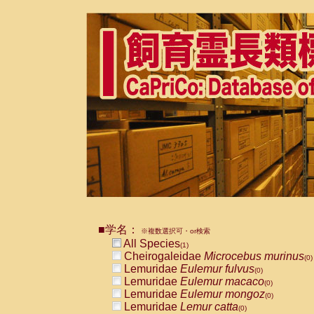
■学名：
※複数選択可・or検索
All Species
(1)
Cheirogaleidae
Microcebus murinus
(0)
Lemuridae
Eulemur fulvus
(0)
Lemuridae
Eulemur macaco
(0)
Lemuridae
Eulemur mongoz
(0)
Lemuridae
Lemur catta
(0)